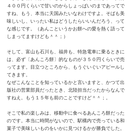
４００円くらいで甘いのからしょっぱいのまであってで
すね、もう、本当に天国みたいなわけですよ。そばも美
味しいし、いったい私はどうしたらいいんだろう、って
な感じです。（あんこというかお餅への愛を熱く語って
しまってますけども＾＾；）
そして、富山も石川も、福井も、特急電車に乗るときに
は、必ず〔あんころ餅〕的なものが３５０円くらいで売
ってます。目立つところから、もうぐいぐいアピールし
てきます。
なぜこんなことを知っているかと言いますと、かつて出
版社の営業部員だったとき、北陸担当だったからなんで
すねえ。もう１５年も前のことですけど＾＾；。
そこで私の楽しみは、移動中に食べるあんころ餅だった
のです。本当に時間がないので、駅構内で売っている和
菓子で美味しいものをいかに見つけるかが勝負でした。