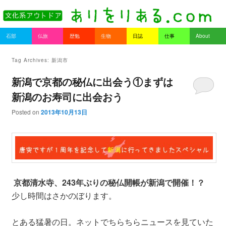
書を持ってそとへ出よう。
Main menu
石部
仏旅
歴勉
生物
日誌
仕事
About
Skip to primary content
Skip to secondary content
ありをりある.com
Tag Archives:
新潟市
新潟で京都の秘仏に出会う①まずは
新潟のお寿司に出会おう
Posted on
2013年10月13日
京都清水寺、243年ぶりの秘仏開帳が新潟で開催！？
少し時間はさかのぼります。
とある猛暑の日。ネットでちらちらニュースを見ていた