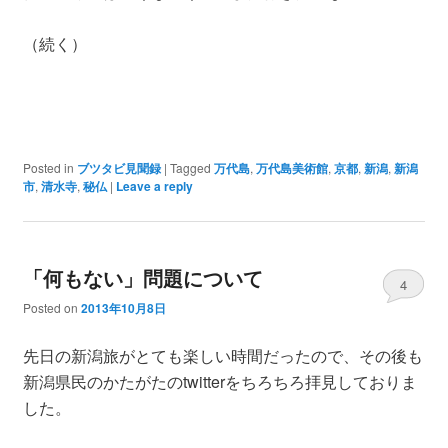
（続く）
Posted in
ブツタビ見聞録
|
Tagged
万代島
,
万代島美術館
,
京都
,
新潟
,
新潟
市
,
清水寺
,
秘仏
|
Leave a reply
「何もない」問題について
4
Posted on
2013年10月8日
先日の新潟旅がとても楽しい時間だったので、その後も
新潟県民のかたがたのtwitterをちろちろ拝見しておりま
した。