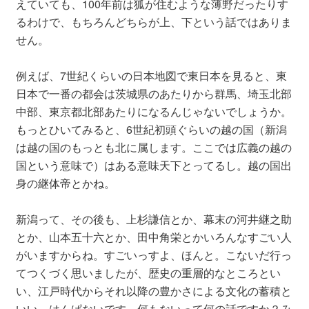
えていても、100年前は狐が住むような薄野だったりす
るわけで、もちろんどちらが上、下という話ではありま
せん。
例えば、7世紀くらいの日本地図で東日本を見ると、東
日本で一番の都会は茨城県のあたりから群馬、埼玉北部
中部、東京都北部あたりになるんじゃないでしょうか。
もっとひいてみると、6世紀初頭ぐらいの越の国（新潟
は越の国のもっとも北に属します。ここでは広義の越の
国という意味で）はある意味天下とってるし。越の国出
身の継体帝とかね。
新潟って、その後も、上杉謙信とか、幕末の河井継之助
とか、山本五十六とか、田中角栄とかいろんなすごい人
がいますからね。すごいっすよ、ほんと。こないだ行っ
てつくづく思いましたが、歴史の重層的なところとい
い、江戸時代からそれ以降の豊かさによる文化の蓄積と
いい、はんぱないです。何もないって何の話ですか？み