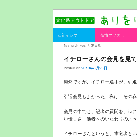
書を持ってそとへ出よう。
ありをりある.
Main menu
石部イシブ
仏旅ブツタビ
Skip to primary content
Skip to secondary content
Tag Archives:
引退会見
イチローさんの会見を見て
Posted on
2019年3月25日
突然ですが、イチロー選手が、引退
引退会見もよかった。私は、その存
会見の中では、記者の質問を、時に
い優しさ、他者へのいたわりのよう
イチローさんというと、求道者とい