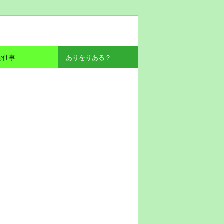
お仕事
ありをりある？