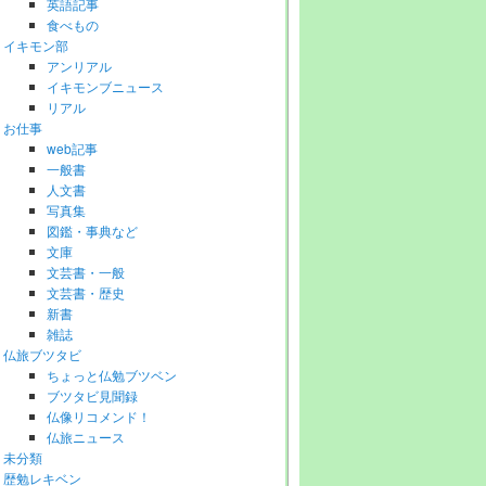
英語記事
食べもの
イキモン部
アンリアル
イキモンブニュース
リアル
お仕事
web記事
一般書
人文書
写真集
図鑑・事典など
文庫
文芸書・一般
文芸書・歴史
新書
雑誌
仏旅ブツタビ
ちょっと仏勉ブツベン
ブツタビ見聞録
仏像リコメンド！
仏旅ニュース
未分類
歴勉レキベン