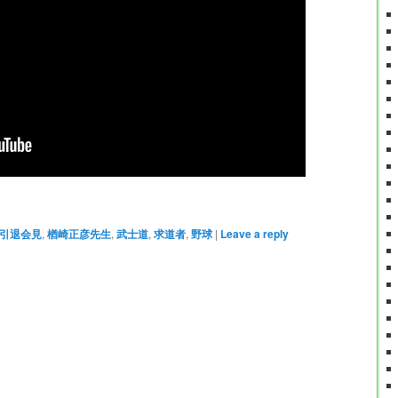
引退会見
,
楢崎正彦先生
,
武士道
,
求道者
,
野球
|
Leave a reply