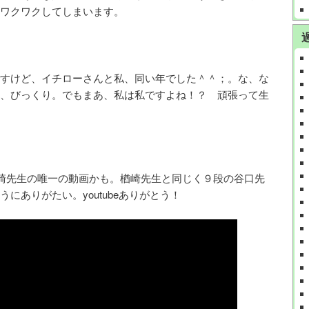
ワクワクしてしまいます。
すけど、イチローさんと私、同い年でした＾＾；。な、な
、びっくり。でもまあ、私は私ですよね！？ 頑張って生
崎先生の唯一の動画かも。楢崎先生と同じく９段の谷口先
にありがたい。youtubeありがとう！