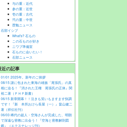
与の重：近代
参の重：近世
壱の重：古代
弐の重：中世
歴勉ニュース
石部イシブ
What's? 石もの
この石ものが好き
ニワブ準備室
石ものに会いたい！
石部ニュース
最近の記事
01/01 2025年。新年のご挨拶
08/15 謎に包まれた東海の雄族「尾張氏」の真
相に迫る！『消された王権 尾張氏の正体』関
裕二著（ＰＨＰ新書）
06/15 新章開幕！！泣きも笑いもますます快調
です！『新 本所おけら長屋（一）』畠山健二
著（祥伝社刊）
06/03 稀代の超人・空海さんが完成した、明朗
で深遠な密教に出会う！『空海と密教解剖図
鑑』（エクスナレッジ刊）