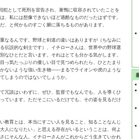
戦犯として死刑を宣告され、巣鴨に収容されていたことを
は、私には想像できないほど過酷なものだったはずです。
だ、と何かものすごく腑に落ちるものがあります。
重なるんです。野球と剣道の違いはありますが（ちなみに
る伝説的な剣士です）、イチローさんは、世界中の野球選
別なひとだと言います。それはとても分かる気がします。
目っ気たっぷりの優しい目で見つめられたら、ひとたまり
かないような強い生き物――まるでライオンや虎のような
てしまうのではないでしょうか。
て冗談はいわずに、ぜひ、監督でもなんでも、人を導くひ
っています。ただそこにいるだけでも、その姿を見るだけ
い教育とは、本当にすごい人を見ること、知ることなんじ
大人になりたい」と思える存在がいるということは、何よ
さにそんな人。イチローさんがこれからどう生きていかれ