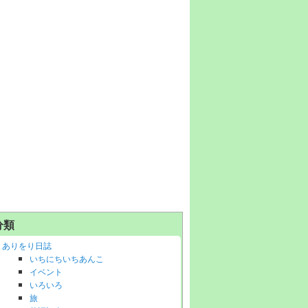
分類
ありをり日誌
いちにちいちあんこ
イベント
いろいろ
旅