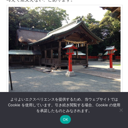
よりよいエクスペリエンスを提供するため、当ウェブサイトでは
さて、こちらの裏手には「天眞名井（あまのまない）」
Cookie を使用しています。引き続き閲覧する場合、Cookie の使用
を承諾したものとみなされます。
という、名水があります。「天の眞名井」とは、高天原
OK
（たかまがはら）にあるという井戸のことで、宗像三女