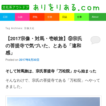
書を持ってそとへ出よう。
Main menu
石部
仏旅
歴勉
生物
日誌
仕事
About
Skip to primary content
Skip to secondary content
ありをりある.com
Tag Archives:
宗像大社
【2017宗像・対馬・壱岐旅】⑨宗氏
の菩提寺で気づいた、とある「違和
感」
Posted on
2017年8月30日
そして対馬旅は、宗氏菩提寺「万松院」から始まった
そんなわけで、宗氏の菩提寺である「万松院」へやって
きました。