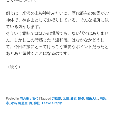
例えば、米沢の上杉神社みたいに、歴代藩主の御霊がご
神体で、神さまとしてお祀りしている、そんな場所に似
ている気がします。
そういう意味ではほかの場所でも、ない話ではありませ
ん。しかしこの時感じた「違和感」はなかなかどうし
て。今回の旅にとってけっこう重要なポイントだったと
あとあと気付くことになるのです。
（続く）
Posted in
壱の重：古代
|
Tagged
万松院
,
九州
,
厳原
,
宗像
,
宗像大社
,
宗氏
,
寺
,
対馬
,
御霊屋
,
海
,
神社
|
Leave a reply