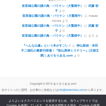
最近のコメント
首里城公園の謎の鳥・バリケン（大繁殖中）
に
武藤 郁
子
より
首里城公園の謎の鳥・バリケン（大繁殖中）
に
masao
mizuta
より
首里城公園の謎の鳥・バリケン（大繁殖中）
に
武藤 郁
子
より
首里城公園の謎の鳥・バリケン（大繁殖中）
に
えり
よ
り
『へんな仏像』という本がすごい！
に
神仏探偵・本田
不二雄氏の最新刊登場！『怪仏異神ミステリー』(王様文
庫) | ありをりある.com
より
Copyright © 2012 ありをりある.com
当サイトへのご質問、お仕事のご依頼などは
info@ariworiaru.com
から承ります。
よりよいエクスペリエンスを提供するため、当ウェブサイトでは
Cookie を使用しています。引き続き閲覧する場合、Cookie の使用
本サイトの記事・内容は
クリエイティブ・コモンズ 表示 - 非営利 - 改変禁止 3.0 非移植 ライセンス