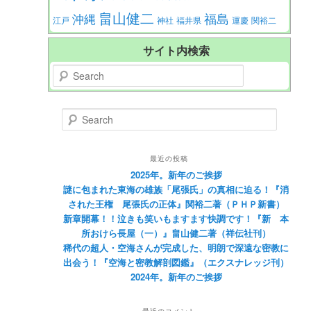
畠山健二
福島
沖縄
江戸
神社
福井県
運慶
関裕二
サイト内検索
Search
Search
最近の投稿
2025年。新年のご挨拶
謎に包まれた東海の雄族「尾張氏」の真相に迫る！『消
された王権 尾張氏の正体』関裕二著（ＰＨＰ新書）
新章開幕！！泣きも笑いもますます快調です！『新 本
所おけら長屋（一）』畠山健二著（祥伝社刊）
稀代の超人・空海さんが完成した、明朗で深遠な密教に
出会う！『空海と密教解剖図鑑』（エクスナレッジ刊）
2024年。新年のご挨拶