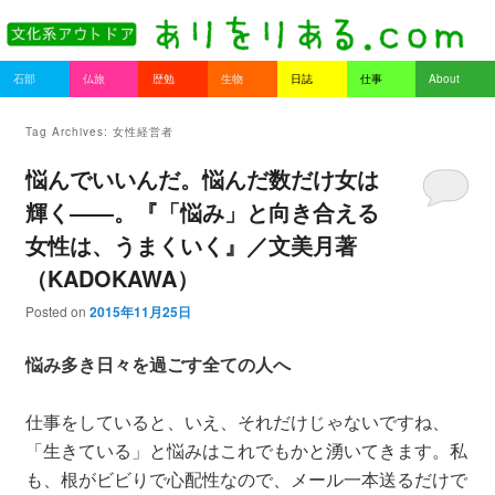
書を持ってそとへ出よう。
Main menu
石部
仏旅
歴勉
生物
日誌
仕事
About
Skip to primary content
Skip to secondary content
ありをりある.com
Tag Archives:
女性経営者
悩んでいいんだ。悩んだ数だけ女は
輝く――。『「悩み」と向き合える
女性は、うまくいく』／文美月著
（KADOKAWA）
Posted on
2015年11月25日
悩み多き日々を過ごす全ての人へ
仕事をしていると、いえ、それだけじゃないですね、
「生きている」と悩みはこれでもかと湧いてきます。私
も、根がビビりで心配性なので、メール一本送るだけで