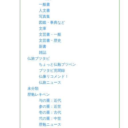
一般書
人文書
写真集
図鑑・事典など
文庫
文芸書・一般
文芸書・歴史
新書
雑誌
仏旅ブツタビ
ちょっと仏勉ブツベン
ブツタビ見聞録
仏像リコメンド！
仏旅ニュース
未分類
歴勉レキベン
与の重：近代
参の重：近世
壱の重：古代
弐の重：中世
歴勉ニュース