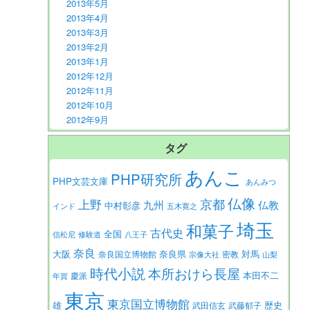
2013年5月
2013年4月
2013年3月
2013年2月
2013年1月
2012年12月
2012年11月
2012年10月
2012年9月
タグ
あんこ
PHP研究所
PHP文芸文庫
あんみつ
仏像
京都
上野
九州
仏教
中村彰彦
インド
五木寛之
埼玉
和菓子
古代史
全国
信松尼
修験道
八王子
奈良
大阪
対馬
奈良県
奈良国立博物館
密教
宗像大社
山梨
時代小説
本所おけら長屋
本田不二
慶派
年賀
東京
東京国立博物館
歴史
雄
武田信玄
武藤郁子