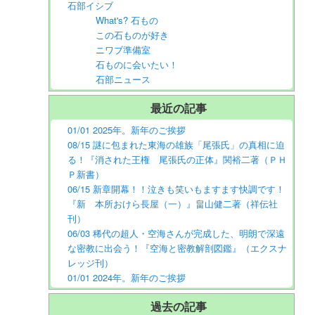
石部イシブ
What's? 石もの
この石ものが好き
ニワブ準備室
石ものに会いたい！
石部ニュース
最近の記事
01/01 2025年。新年のご挨拶
08/15 謎に包まれた東海の雄族「尾張氏」の真相に迫
る！『消された王権 尾張氏の正体』関裕二著（ＰＨ
Ｐ新書）
06/15 新章開幕！！泣きも笑いもますます快調です！
『新 本所おけら長屋（一）』畠山健二著（祥伝社
刊）
06/03 稀代の超人・空海さんが完成した、明朗で深遠
な密教に出会う！『空海と密教解剖図鑑』（エクスナ
レッジ刊）
01/01 2024年。新年のご挨拶
過去の記事