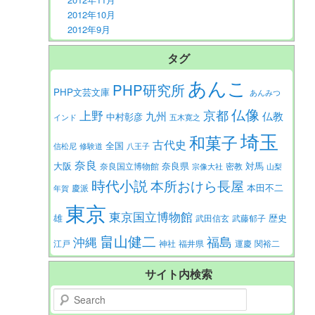
2012年10月
2012年9月
タグ
あんこ
PHP研究所
PHP文芸文庫
あんみつ
仏像
京都
上野
九州
仏教
中村彰彦
インド
五木寛之
埼玉
和菓子
古代史
全国
信松尼
修験道
八王子
奈良
大阪
対馬
奈良県
奈良国立博物館
密教
宗像大社
山梨
時代小説
本所おけら長屋
本田不二
慶派
年賀
東京
東京国立博物館
歴史
雄
武田信玄
武藤郁子
畠山健二
福島
沖縄
江戸
神社
福井県
運慶
関裕二
サイト内検索
Search