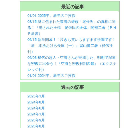
最近の記事
01/01 2025年。新年のご挨拶
08/15 謎に包まれた東海の雄族「尾張氏」の真相に迫
る！『消された王権 尾張氏の正体』関裕二著（ＰＨ
Ｐ新書）
06/15 新章開幕！！泣きも笑いもますます快調です！
『新 本所おけら長屋（一）』畠山健二著（祥伝社
刊）
06/03 稀代の超人・空海さんが完成した、明朗で深遠
な密教に出会う！『空海と密教解剖図鑑』（エクスナ
レッジ刊）
01/01 2024年。新年のご挨拶
過去の記事
2025年1月
2024年8月
2024年6月
2024年1月
2023年9月
2023年8月