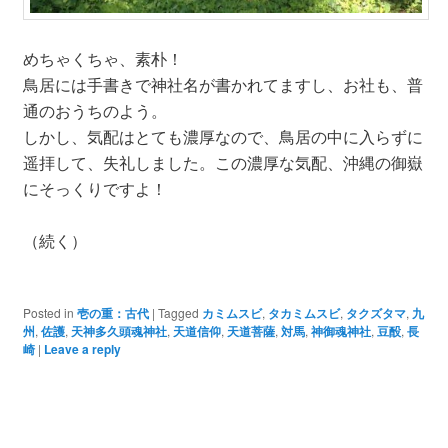
めちゃくちゃ、素朴！
鳥居には手書きで神社名が書かれてますし、お社も、普
通のおうちのよう。
しかし、気配はとても濃厚なので、鳥居の中に入らずに
遥拝して、失礼しました。この濃厚な気配、沖縄の御嶽
にそっくりですよ！
（続く）
Posted in
壱の重：古代
|
Tagged
カミムスビ
,
タカミムスビ
,
タクズタマ
,
九
州
,
佐護
,
天神多久頭魂神社
,
天道信仰
,
天道菩薩
,
対馬
,
神御魂神社
,
豆酘
,
長
崎
|
Leave a reply