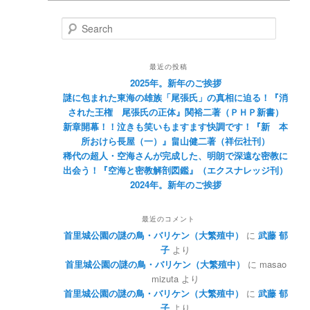
Search
最近の投稿
2025年。新年のご挨拶
謎に包まれた東海の雄族「尾張氏」の真相に迫る！『消
された王権 尾張氏の正体』関裕二著（ＰＨＰ新書）
新章開幕！！泣きも笑いもますます快調です！『新 本
所おけら長屋（一）』畠山健二著（祥伝社刊）
稀代の超人・空海さんが完成した、明朗で深遠な密教に
出会う！『空海と密教解剖図鑑』（エクスナレッジ刊）
2024年。新年のご挨拶
最近のコメント
首里城公園の謎の鳥・バリケン（大繁殖中）
に
武藤 郁
子
より
首里城公園の謎の鳥・バリケン（大繁殖中）
に
masao
mizuta
より
首里城公園の謎の鳥・バリケン（大繁殖中）
に
武藤 郁
子
より