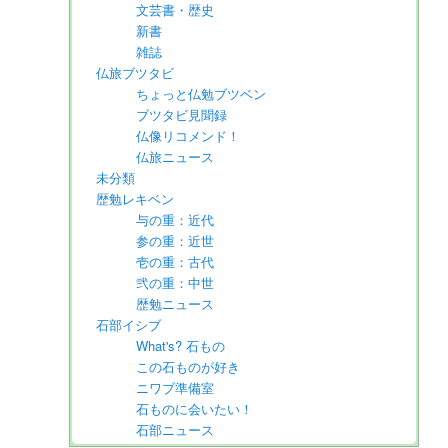
文芸書・歴史
新書
雑誌
仏旅ブツタビ
ちょっと仏勉ブツベン
ブツタビ見聞録
仏像リコメンド！
仏旅ニュース
未分類
歴勉レキベン
与の重：近代
参の重：近世
壱の重：古代
弐の重：中世
歴勉ニュース
石部イシブ
What's? 石もの
この石ものが好き
ニワブ準備室
石ものに会いたい！
石部ニュース