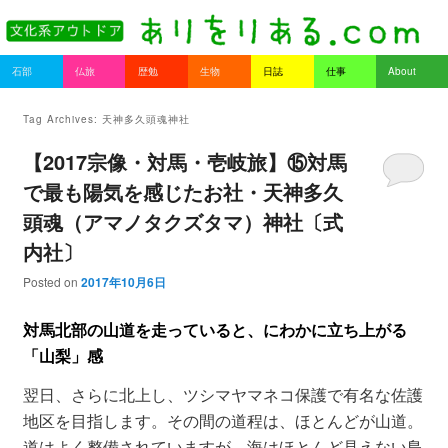
書を持ってそとへ出よう。
Main menu
石部
仏旅
歴勉
生物
日誌
仕事
About
Skip to primary content
Skip to secondary content
ありをりある.com
Tag Archives:
天神多久頭魂神社
【2017宗像・対馬・壱岐旅】⑮対馬
で最も陽気を感じたお社・天神多久
頭魂（アマノタクズタマ）神社〔式
内社〕
Posted on
2017年10月6日
対馬北部の山道を走っていると、にわかに立ち上がる
「山梨」感
翌日、さらに北上し、ツシマヤマネコ保護で有名な佐護
地区を目指します。その間の道程は、ほとんどが山道。
道はよく整備されていますが、海はほとんど見えない島