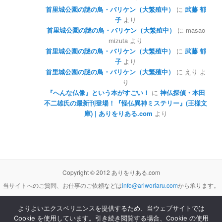
首里城公園の謎の鳥・バリケン（大繁殖中）
に
武藤 郁
子
より
首里城公園の謎の鳥・バリケン（大繁殖中）
に
masao
mizuta
より
首里城公園の謎の鳥・バリケン（大繁殖中）
に
武藤 郁
子
より
首里城公園の謎の鳥・バリケン（大繁殖中）
に
えり
よ
り
『へんな仏像』という本がすごい！
に
神仏探偵・本田
不二雄氏の最新刊登場！『怪仏異神ミステリー』(王様文
庫) | ありをりある.com
より
Copyright © 2012 ありをりある.com
当サイトへのご質問、お仕事のご依頼などは
info@ariworiaru.com
から承ります。
よりよいエクスペリエンスを提供するため、当ウェブサイトでは
Cookie を使用しています。引き続き閲覧する場合、Cookie の使用
本サイトの記事・内容は
クリエイティブ・コモンズ 表示 - 非営利 - 改変禁止 3.0 非移植 ライセンス