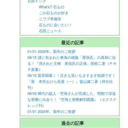
石部イシブ
What's? 石もの
この石ものが好き
ニワブ準備室
石ものに会いたい！
石部ニュース
最近の記事
01/01 2025年。新年のご挨拶
08/15 謎に包まれた東海の雄族「尾張氏」の真相に迫
る！『消された王権 尾張氏の正体』関裕二著（ＰＨ
Ｐ新書）
06/15 新章開幕！！泣きも笑いもますます快調です！
『新 本所おけら長屋（一）』畠山健二著（祥伝社
刊）
06/03 稀代の超人・空海さんが完成した、明朗で深遠
な密教に出会う！『空海と密教解剖図鑑』（エクスナ
レッジ刊）
01/01 2024年。新年のご挨拶
過去の記事