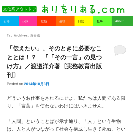
書を持ってそとへ出よう。
Main menu
石部
仏旅
歴勉
生物
日誌
仕事
About
Skip to primary content
Skip to secondary content
ありをりある.com
Tag Archives:
堀香織
「伝えたい」、そのときに必要なこ
ととは！？ 『「その一言」の見つ
け方』／渡邉洋介著〔実務教育出版
刊〕
Posted on
2014年10月3日
どういうお仕事をされるにせよ、私たちは人間である限
り、「言葉」を使わないわけにはいきません。
「人間」ということばが示す通り、「人」という生物
は、人と人がつながって社会を構成し生きて死ぬ、とい