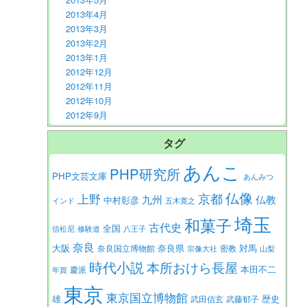
2013年4月
2013年3月
2013年2月
2013年1月
2012年12月
2012年11月
2012年10月
2012年9月
タグ
あんこ
PHP研究所
PHP文芸文庫
あんみつ
仏像
京都
上野
九州
仏教
中村彰彦
インド
五木寛之
埼玉
和菓子
古代史
全国
信松尼
修験道
八王子
奈良
大阪
対馬
奈良県
奈良国立博物館
密教
宗像大社
山梨
時代小説
本所おけら長屋
本田不二
慶派
年賀
東京
東京国立博物館
歴史
雄
武田信玄
武藤郁子