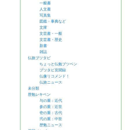
一般書
人文書
写真集
図鑑・事典など
文庫
文芸書・一般
文芸書・歴史
新書
雑誌
仏旅ブツタビ
ちょっと仏勉ブツベン
ブツタビ見聞録
仏像リコメンド！
仏旅ニュース
未分類
歴勉レキベン
与の重：近代
参の重：近世
壱の重：古代
弐の重：中世
歴勉ニュース