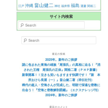
畠山健二
福島
沖縄
江戸
神社
福井県
運慶
関裕二
サイト内検索
Search
Search
最近の投稿
2025年。新年のご挨拶
謎に包まれた東海の雄族「尾張氏」の真相に迫る！『消
された王権 尾張氏の正体』関裕二著（ＰＨＰ新書）
新章開幕！！泣きも笑いもますます快調です！『新 本
所おけら長屋（一）』畠山健二著（祥伝社刊）
稀代の超人・空海さんが完成した、明朗で深遠な密教に
出会う！『空海と密教解剖図鑑』（エクスナレッジ刊）
2024年。新年のご挨拶
最近のコメント