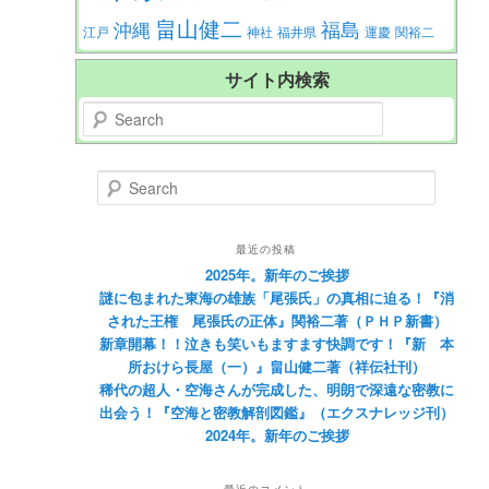
畠山健二
福島
沖縄
江戸
神社
福井県
運慶
関裕二
サイト内検索
Search
Search
最近の投稿
2025年。新年のご挨拶
謎に包まれた東海の雄族「尾張氏」の真相に迫る！『消
された王権 尾張氏の正体』関裕二著（ＰＨＰ新書）
新章開幕！！泣きも笑いもますます快調です！『新 本
所おけら長屋（一）』畠山健二著（祥伝社刊）
稀代の超人・空海さんが完成した、明朗で深遠な密教に
出会う！『空海と密教解剖図鑑』（エクスナレッジ刊）
2024年。新年のご挨拶