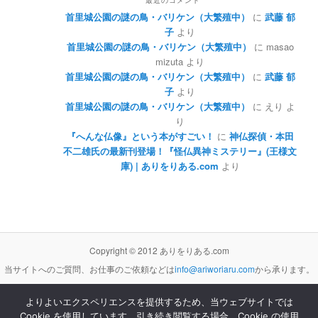
最近のコメント
首里城公園の謎の鳥・バリケン（大繁殖中）
に
武藤 郁
子
より
首里城公園の謎の鳥・バリケン（大繁殖中）
に
masao
mizuta
より
首里城公園の謎の鳥・バリケン（大繁殖中）
に
武藤 郁
子
より
首里城公園の謎の鳥・バリケン（大繁殖中）
に
えり
よ
り
『へんな仏像』という本がすごい！
に
神仏探偵・本田
不二雄氏の最新刊登場！『怪仏異神ミステリー』(王様文
庫) | ありをりある.com
より
Copyright © 2012 ありをりある.com
当サイトへのご質問、お仕事のご依頼などは
info@ariworiaru.com
から承ります。
よりよいエクスペリエンスを提供するため、当ウェブサイトでは
Cookie を使用しています。引き続き閲覧する場合、Cookie の使用
本サイトの記事・内容は
クリエイティブ・コモンズ 表示 - 非営利 - 改変禁止 3.0 非移植 ライセンス