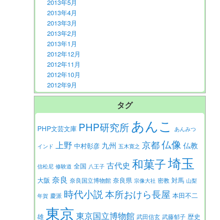
2013年5月
2013年4月
2013年3月
2013年2月
2013年1月
2012年12月
2012年11月
2012年10月
2012年9月
タグ
あんこ
PHP研究所
PHP文芸文庫
あんみつ
仏像
京都
上野
九州
仏教
中村彰彦
インド
五木寛之
埼玉
和菓子
古代史
全国
信松尼
修験道
八王子
奈良
大阪
対馬
奈良県
奈良国立博物館
密教
宗像大社
山梨
時代小説
本所おけら長屋
本田不二
慶派
年賀
東京
東京国立博物館
歴史
雄
武田信玄
武藤郁子