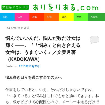
書を持ってそとへ出よう。
Main menu
石部
仏旅
歴勉
生物
日誌
仕事
About
Skip to primary content
Skip to secondary content
ありをりある.com
Tag Archives:
啓発
悩んでいいんだ。悩んだ数だけ女は
輝く――。『「悩み」と向き合える
女性は、うまくいく』／文美月著
（KADOKAWA）
Posted on
2015年11月25日
悩み多き日々を過ごす全ての人へ
仕事をしていると、いえ、それだけじゃないですね、
「生きている」と悩みはこれでもかと湧いてきます。私
も、根がビビりで心配性なので、メール一本送るだけで