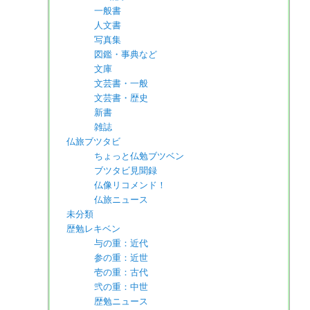
一般書
人文書
写真集
図鑑・事典など
文庫
文芸書・一般
文芸書・歴史
新書
雑誌
仏旅ブツタビ
ちょっと仏勉ブツベン
ブツタビ見聞録
仏像リコメンド！
仏旅ニュース
未分類
歴勉レキベン
与の重：近代
参の重：近世
壱の重：古代
弐の重：中世
歴勉ニュース