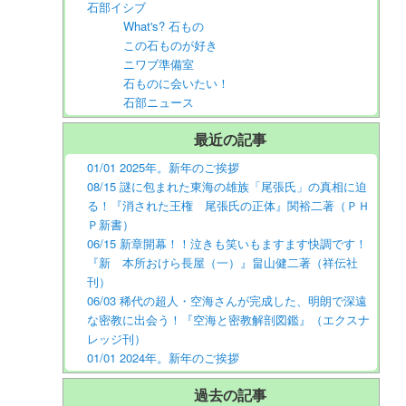
石部イシブ
What's? 石もの
この石ものが好き
ニワブ準備室
石ものに会いたい！
石部ニュース
最近の記事
01/01 2025年。新年のご挨拶
08/15 謎に包まれた東海の雄族「尾張氏」の真相に迫
る！『消された王権 尾張氏の正体』関裕二著（ＰＨ
Ｐ新書）
06/15 新章開幕！！泣きも笑いもますます快調です！
『新 本所おけら長屋（一）』畠山健二著（祥伝社
刊）
06/03 稀代の超人・空海さんが完成した、明朗で深遠
な密教に出会う！『空海と密教解剖図鑑』（エクスナ
レッジ刊）
01/01 2024年。新年のご挨拶
過去の記事