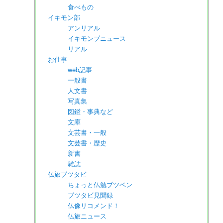
食べもの
イキモン部
アンリアル
イキモンブニュース
リアル
お仕事
web記事
一般書
人文書
写真集
図鑑・事典など
文庫
文芸書・一般
文芸書・歴史
新書
雑誌
仏旅ブツタビ
ちょっと仏勉ブツベン
ブツタビ見聞録
仏像リコメンド！
仏旅ニュース