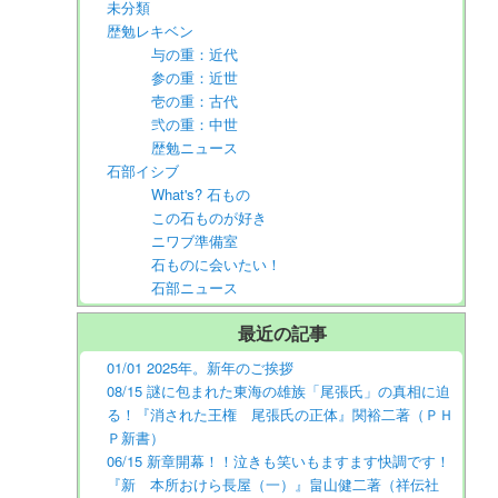
未分類
歴勉レキベン
与の重：近代
参の重：近世
壱の重：古代
弐の重：中世
歴勉ニュース
石部イシブ
What's? 石もの
この石ものが好き
ニワブ準備室
石ものに会いたい！
石部ニュース
最近の記事
01/01 2025年。新年のご挨拶
08/15 謎に包まれた東海の雄族「尾張氏」の真相に迫
る！『消された王権 尾張氏の正体』関裕二著（ＰＨ
Ｐ新書）
06/15 新章開幕！！泣きも笑いもますます快調です！
『新 本所おけら長屋（一）』畠山健二著（祥伝社