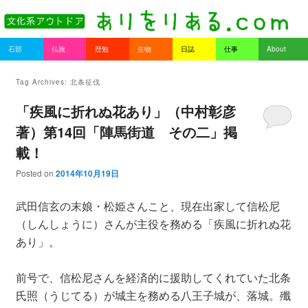
書を持ってそとへ出よう。
Main menu
石部
仏旅
歴勉
生物
日誌
仕事
About
Skip to primary content
Skip to secondary content
ありをりある.com
Tag Archives:
北条征伐
「疾風に折れぬ花あり」（中村彰彦
著）第14回「陣馬街道 その二」掲
載！
Posted on
2014年10月19日
武田信玄の末娘・松姫さんこと、現在出家して信松尼
（しんしょうに）さんが主役を務める「疾風に折れぬ花
あり」。
前号で、信松尼さんを経済的に援助してくれていた北条
氏照（うじてる）が城主を務める八王子城が、落城。殲