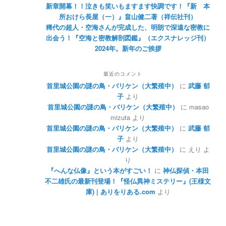
新章開幕！！泣きも笑いもますます快調です！『新 本
所おけら長屋（一）』畠山健二著（祥伝社刊）
稀代の超人・空海さんが完成した、明朗で深遠な密教に
出会う！『空海と密教解剖図鑑』（エクスナレッジ刊）
2024年。新年のご挨拶
最近のコメント
首里城公園の謎の鳥・バリケン（大繁殖中）
に
武藤 郁
子
より
首里城公園の謎の鳥・バリケン（大繁殖中）
に
masao
mizuta
より
首里城公園の謎の鳥・バリケン（大繁殖中）
に
武藤 郁
子
より
首里城公園の謎の鳥・バリケン（大繁殖中）
に
えり
よ
り
『へんな仏像』という本がすごい！
に
神仏探偵・本田
不二雄氏の最新刊登場！『怪仏異神ミステリー』(王様文
庫) | ありをりある.com
より