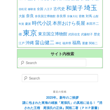
埼玉
和菓子
古代史
全国
信松尼
修験道
八王子
奈良
大阪
対馬
奈良県
奈良国立博物館
密教
宗像大社
山梨
時代小説
本所おけら長屋
本田不二
慶派
年賀
東京
東京国立博物館
歴史
雄
武田信玄
武藤郁子
畠山健二
福島
沖縄
江戸
神社
福井県
運慶
関裕二
サイト内検索
Search
Search
最近の投稿
2025年。新年のご挨拶
謎に包まれた東海の雄族「尾張氏」の真相に迫る！『消
された王権 尾張氏の正体』関裕二著（ＰＨＰ新書）