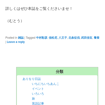
詳しくはぜひ本誌をご覧くださいませ！
（むとう）
Posted in
雑誌
|
Tagged
中村彰彦
,
信松尼
,
八王子
,
北条征伐
,
武田信玄
,
養蚕
|
Leave a reply
分類
ありをり日誌
いちにちいちあんこ
イベント
いろいろ
旅
英語記事