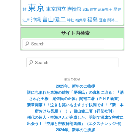
東京
東京国立博物館
歴史
雄
武田信玄
武藤郁子
畠山健二
福島
沖縄
江戸
神社
福井県
運慶
関裕二
サイト内検索
Search
Search
最近の投稿
2025年。新年のご挨拶
謎に包まれた東海の雄族「尾張氏」の真相に迫る！『消
された王権 尾張氏の正体』関裕二著（ＰＨＰ新書）
新章開幕！！泣きも笑いもますます快調です！『新 本
所おけら長屋（一）』畠山健二著（祥伝社刊）
稀代の超人・空海さんが完成した、明朗で深遠な密教に
出会う！『空海と密教解剖図鑑』（エクスナレッジ刊）
2024年。新年のご挨拶