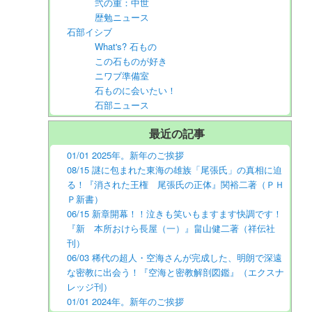
弐の重：中世
歴勉ニュース
石部イシブ
What's? 石もの
この石ものが好き
ニワブ準備室
石ものに会いたい！
石部ニュース
最近の記事
01/01 2025年。新年のご挨拶
08/15 謎に包まれた東海の雄族「尾張氏」の真相に迫
る！『消された王権 尾張氏の正体』関裕二著（ＰＨ
Ｐ新書）
06/15 新章開幕！！泣きも笑いもますます快調です！
『新 本所おけら長屋（一）』畠山健二著（祥伝社
刊）
06/03 稀代の超人・空海さんが完成した、明朗で深遠
な密教に出会う！『空海と密教解剖図鑑』（エクスナ
レッジ刊）
01/01 2024年。新年のご挨拶