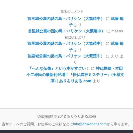
最近のコメント
首里城公園の謎の鳥・バリケン（大繁殖中）
に
武藤 郁
子
より
首里城公園の謎の鳥・バリケン（大繁殖中）
に
masao
mizuta
より
首里城公園の謎の鳥・バリケン（大繁殖中）
に
武藤 郁
子
より
首里城公園の謎の鳥・バリケン（大繁殖中）
に
えり
よ
り
『へんな仏像』という本がすごい！
に
神仏探偵・本田
不二雄氏の最新刊登場！『怪仏異神ミステリー』(王様文
庫) | ありをりある.com
より
Copyright © 2012 ありをりある.com
当サイトへのご質問、お仕事のご依頼などは
info@ariworiaru.com
から承ります。