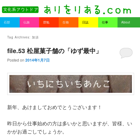
書を持ってそとへ出よう。
Main menu
石部
仏旅
歴勉
生物
日誌
仕事
About
Skip to primary content
Skip to secondary content
ありをりある.com
Tag Archives:
加須
file.53 松屋菓子舗の「ゆず最中」
Posted on
2014年1月7日
新年、あけましておめでとうございます！
昨日から仕事始めの方は多いかと思いますが、皆様、い
かがお過ごしでしょうか。