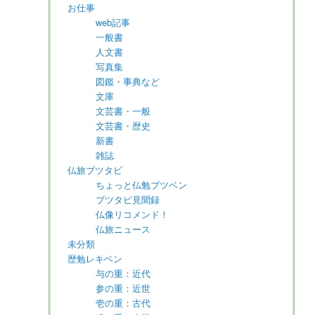
お仕事
web記事
一般書
人文書
写真集
図鑑・事典など
文庫
文芸書・一般
文芸書・歴史
新書
雑誌
仏旅ブツタビ
ちょっと仏勉ブツベン
ブツタビ見聞録
仏像リコメンド！
仏旅ニュース
未分類
歴勉レキベン
与の重：近代
参の重：近世
壱の重：古代