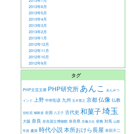
2013年7月
2013年6月
2013年5月
2013年4月
2013年3月
2013年2月
2013年1月
2012年12月
2012年11月
2012年10月
2012年9月
タグ
あんこ
PHP研究所
PHP文芸文庫
あんみつ
仏像
京都
上野
九州
仏教
中村彰彦
インド
五木寛之
埼玉
和菓子
古代史
全国
信松尼
修験道
八王子
奈良
大阪
対馬
奈良県
奈良国立博物館
密教
宗像大社
山梨
時代小説
本所おけら長屋
本田不二
慶派
年賀