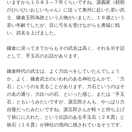
いますから１０８３～７年ぐらいですね、源義家（頼朝
のひいひいおじいちゃん）に従って奥州に赴いた若い武
士、鎌倉五郎為政という人物がいました。１６歳という
若い年齢でしたが、目に弓矢を受けながらも勇猛に戦
い、武名を上げました。
鎌倉に戻ってきてからもその武名は高く、それを示す話
として、手玉石のお話があります。
鎌倉時代の武士は、よく力比べをしていたんでしょう
か。よく、鎌倉武士のいわれのある神社なんかで、「力
石」というのを見ることがあります。力石というのはそ
の名の通り、力比べの石、といった感じ。または「手玉
石」ともいうみたいですが、源五郎さんも、やっぱり力
自慢だったみたいですね。源五郎さんが軽々と持ち上げ
て袂にに入れた、という伝説のある手玉石（２８貫）と
袂石（１６貫）が神社の境内に残されているそうです。