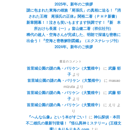
2025年。新年のご挨拶
謎に包まれた東海の雄族「尾張氏」の真相に迫る！『消
された王権 尾張氏の正体』関裕二著（ＰＨＰ新書）
新章開幕！！泣きも笑いもますます快調です！『新 本
所おけら長屋（一）』畠山健二著（祥伝社刊）
稀代の超人・空海さんが完成した、明朗で深遠な密教に
出会う！『空海と密教解剖図鑑』（エクスナレッジ刊）
2024年。新年のご挨拶
最近のコメント
首里城公園の謎の鳥・バリケン（大繁殖中）
に
武藤 郁
子
より
首里城公園の謎の鳥・バリケン（大繁殖中）
に
masao
mizuta
より
首里城公園の謎の鳥・バリケン（大繁殖中）
に
武藤 郁
子
より
首里城公園の謎の鳥・バリケン（大繁殖中）
に
えり
よ
り
『へんな仏像』という本がすごい！
に
神仏探偵・本田
不二雄氏の最新刊登場！『怪仏異神ミステリー』(王様文
庫) | ありをりある.com
より