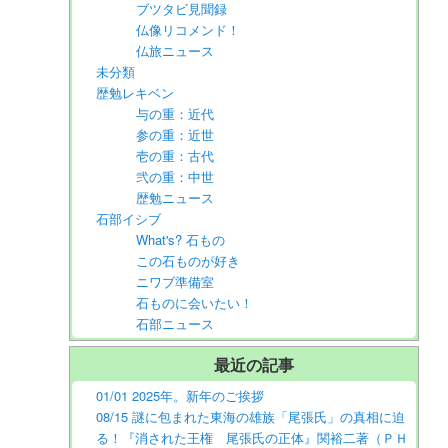
ブツタビ見聞録
仏像リコメンド！
仏旅ニュース
未分類
歴勉レキベン
与の重：近代
参の重：近世
壱の重：古代
弐の重：中世
歴勉ニュース
石部イシブ
What's? 石もの
この石ものが好き
ニワブ準備室
石ものに会いたい！
石部ニュース
最近の記事
01/01 2025年。新年のご挨拶
08/15 謎に包まれた東海の雄族「尾張氏」の真相に迫
る！『消された王権 尾張氏の正体』関裕二著（ＰＨ