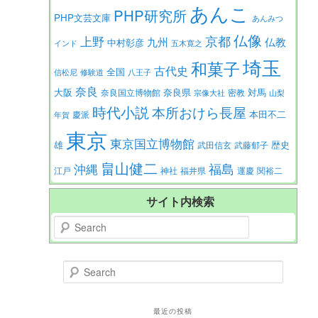
あんこ
PHP研究所
PHP文芸文庫
あんみつ
仏像
京都
上野
九州
仏教
中村彰彦
インド
五木寛之
埼玉
和菓子
古代史
全国
信松尼
修験道
八王子
奈良
大阪
対馬
奈良県
奈良国立博物館
密教
宗像大社
山梨
時代小説
本所おけら長屋
本田不二
慶派
年賀
東京
東京国立博物館
歴史
雄
武田信玄
武藤郁子
畠山健二
福島
沖縄
江戸
神社
福井県
運慶
関裕二
サイト内検索
Search
Search
最近の投稿