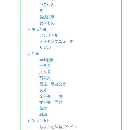
いろいろ
旅
英語記事
食べもの
イキモン部
アンリアル
イキモンブニュース
リアル
お仕事
web記事
一般書
人文書
写真集
図鑑・事典など
文庫
文芸書・一般
文芸書・歴史
新書
雑誌
仏旅ブツタビ
ちょっと仏勉ブツベン