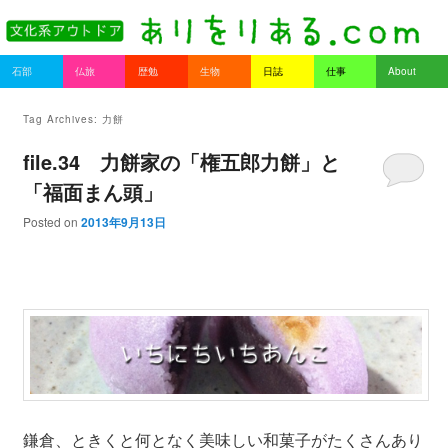
書を持ってそとへ出よう。
Main menu
石部
仏旅
歴勉
生物
日誌
仕事
About
Skip to primary content
Skip to secondary content
ありをりある.com
Tag Archives:
力餅
file.34 力餅家の「権五郎力餅」と
「福面まん頭」
Posted on
2013年9月13日
鎌倉、ときくと何となく美味しい和菓子がたくさんあり