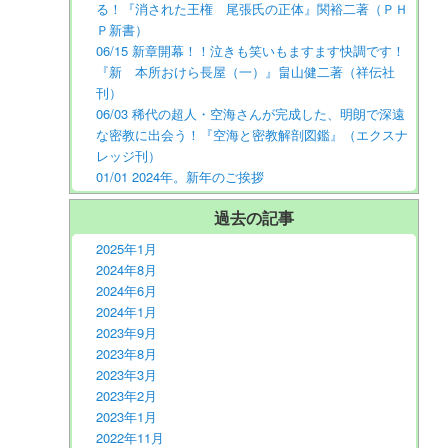
る！『消された王権 尾張氏の正体』関裕二著（ＰＨ
Ｐ新書）
06/15 新章開幕！！泣きも笑いもますます快調です！
『新 本所おけら長屋（一）』畠山健二著（祥伝社
刊）
06/03 稀代の超人・空海さんが完成した、明朗で深遠
な密教に出会う！『空海と密教解剖図鑑』（エクスナ
レッジ刊）
01/01 2024年。新年のご挨拶
過去の記事
2025年1月
2024年8月
2024年6月
2024年1月
2023年9月
2023年8月
2023年3月
2023年2月
2023年1月
2022年11月