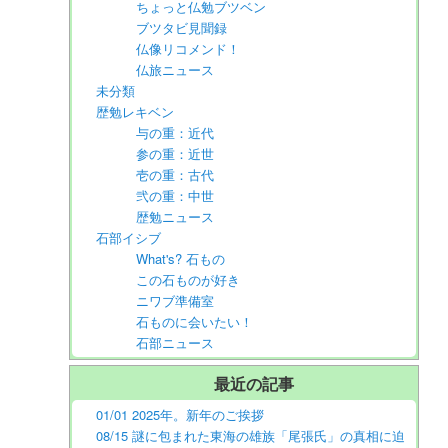
ちょっと仏勉ブツベン
ブツタビ見聞録
仏像リコメンド！
仏旅ニュース
未分類
歴勉レキベン
与の重：近代
参の重：近世
壱の重：古代
弐の重：中世
歴勉ニュース
石部イシブ
What's? 石もの
この石ものが好き
ニワブ準備室
石ものに会いたい！
石部ニュース
最近の記事
01/01 2025年。新年のご挨拶
08/15 謎に包まれた東海の雄族「尾張氏」の真相に迫