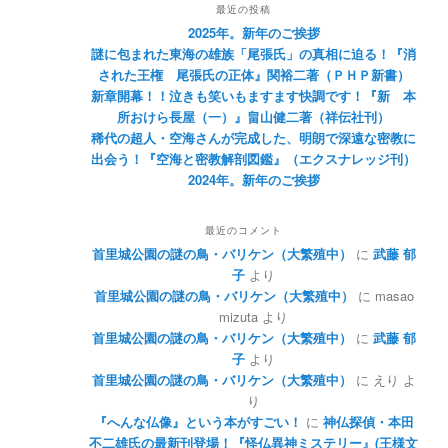
最近の投稿
2025年。新年のご挨拶
謎に包まれた東海の雄族「尾張氏」の真相に迫る！『消
された王権 尾張氏の正体』関裕二著（ＰＨＰ新書）
新章開幕！！泣きも笑いもますます快調です！『新 本
所おけら長屋（一）』畠山健二著（祥伝社刊）
稀代の超人・空海さんが完成した、明朗で深遠な密教に
出会う！『空海と密教解剖図鑑』（エクスナレッジ刊）
2024年。新年のご挨拶
最近のコメント
首里城公園の謎の鳥・バリケン（大繁殖中）
に
武藤 郁
子
より
首里城公園の謎の鳥・バリケン（大繁殖中）
に
masao
mizuta
より
首里城公園の謎の鳥・バリケン（大繁殖中）
に
武藤 郁
子
より
首里城公園の謎の鳥・バリケン（大繁殖中）
に
えり
よ
り
『へんな仏像』という本がすごい！
に
神仏探偵・本田
不二雄氏の最新刊登場！『怪仏異神ミステリー』(王様文