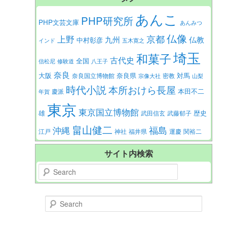
あんこ
PHP研究所
PHP文芸文庫
あんみつ
仏像
京都
上野
九州
仏教
中村彰彦
インド
五木寛之
埼玉
和菓子
古代史
全国
信松尼
修験道
八王子
奈良
大阪
対馬
奈良県
奈良国立博物館
密教
宗像大社
山梨
時代小説
本所おけら長屋
本田不二
慶派
年賀
東京
東京国立博物館
歴史
雄
武田信玄
武藤郁子
畠山健二
福島
沖縄
江戸
神社
福井県
運慶
関裕二
サイト内検索
Search
Search