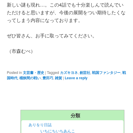
新しい謎も現れ…。この4話でも十分楽しんで読んでい
ただけると思いますが、今後の展開をつい期待したくな
ってしまう内容になっております。
ぜひ皆さん、お手に取ってみてください。
（市森むべ）
Posted in
文芸書・歴史
|
Tagged
カズキヨネ
,
創芸社
,
戦国ファンタジー
,
戦
国時代
,
桶狭間の戦い
,
豊田巧
,
雑賀
|
Leave a reply
分類
ありをり日誌
いちにちいちあんこ