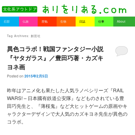
書を持ってそとへ出よう。
Main menu
石部
仏旅
歴勉
生物
日誌
仕事
About
Skip to primary content
Skip to secondary content
ありをりある.com
Tag Archives:
創芸社
異色コラボ！戦国ファンタジー小説
『ヤタガラス』／豊田巧著・カズキ
ヨネ画
Posted on
2015年2月5日
昨年はアニメ化も果たした人気ラノベシリーズ『RAIL
WARS! – 日本國有鉄道公安隊』などものされている豊
田巧先生と、『薄桜鬼』など大ヒットゲームの原画やキ
ャラクターデザインで大人気のカズキヨネ先生が異色の
コラボ。