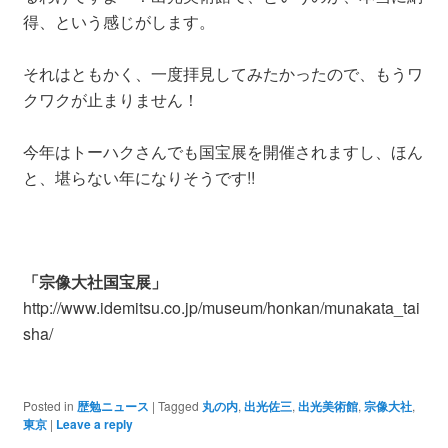
得、という感じがします。
それはともかく、一度拝見してみたかったので、もうワ
クワクが止まりません！
今年はトーハクさんでも国宝展を開催されますし、ほん
と、堪らない年になりそうです!!
「宗像大社国宝展」
http://www.idemitsu.co.jp/museum/honkan/munakata_tai
sha/
Posted in
歴勉ニュース
|
Tagged
丸の内
,
出光佐三
,
出光美術館
,
宗像大社
,
東京
|
Leave a reply