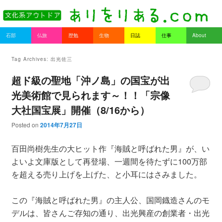
書を持ってそとへ出よう。
Main menu
石部
仏旅
歴勉
生物
日誌
仕事
About
Skip to primary content
Skip to secondary content
ありをりある.com
Tag Archives:
出光佐三
超ド級の聖地「沖ノ島」の国宝が出
光美術館で見られます～！！「宗像
大社国宝展」開催（8/16から）
Posted on
2014年7月27日
百田尚樹先生の大ヒット作『海賊と呼ばれた男』が、い
よいよ文庫版として再登場、一週間を待たずに100万部
を超える売り上げを上げた、と小耳にはさみました。
この『海賊と呼ばれた男』の主人公、国岡鐡造さんのモ
デルは、皆さんご存知の通り、出光興産の創業者・出光