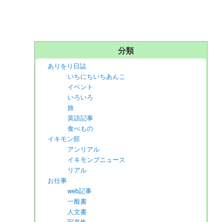
分類
ありをり日誌
いちにちいちあんこ
イベント
いろいろ
旅
英語記事
食べもの
イキモン部
アンリアル
イキモンブニュース
リアル
お仕事
web記事
一般書
人文書
写真集