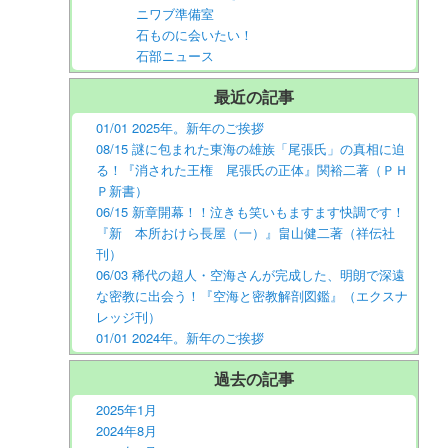
ニワブ準備室
石ものに会いたい！
石部ニュース
最近の記事
01/01 2025年。新年のご挨拶
08/15 謎に包まれた東海の雄族「尾張氏」の真相に迫
る！『消された王権 尾張氏の正体』関裕二著（ＰＨ
Ｐ新書）
06/15 新章開幕！！泣きも笑いもますます快調です！
『新 本所おけら長屋（一）』畠山健二著（祥伝社
刊）
06/03 稀代の超人・空海さんが完成した、明朗で深遠
な密教に出会う！『空海と密教解剖図鑑』（エクスナ
レッジ刊）
01/01 2024年。新年のご挨拶
過去の記事
2025年1月
2024年8月