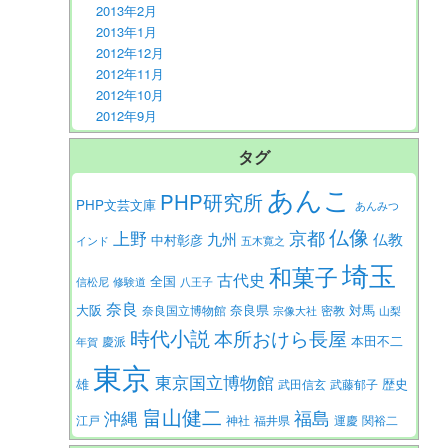
2013年2月
2013年1月
2012年12月
2012年11月
2012年10月
2012年9月
タグ
あんこ
PHP研究所
PHP文芸文庫
あんみつ
仏像
京都
上野
九州
仏教
中村彰彦
インド
五木寛之
埼玉
和菓子
古代史
全国
信松尼
修験道
八王子
奈良
大阪
対馬
奈良県
奈良国立博物館
密教
宗像大社
山梨
時代小説
本所おけら長屋
本田不二
慶派
年賀
東京
東京国立博物館
歴史
雄
武田信玄
武藤郁子
畠山健二
福島
沖縄
江戸
神社
福井県
運慶
関裕二