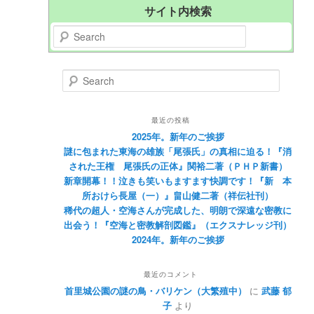
サイト内検索
Search
Search
最近の投稿
2025年。新年のご挨拶
謎に包まれた東海の雄族「尾張氏」の真相に迫る！『消
された王権 尾張氏の正体』関裕二著（ＰＨＰ新書）
新章開幕！！泣きも笑いもますます快調です！『新 本
所おけら長屋（一）』畠山健二著（祥伝社刊）
稀代の超人・空海さんが完成した、明朗で深遠な密教に
出会う！『空海と密教解剖図鑑』（エクスナレッジ刊）
2024年。新年のご挨拶
最近のコメント
首里城公園の謎の鳥・バリケン（大繁殖中）
に
武藤 郁
子
より