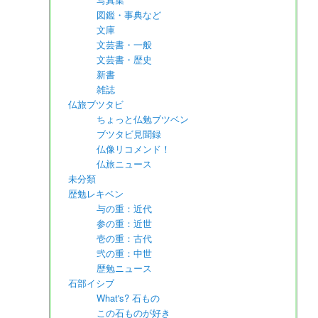
図鑑・事典など
文庫
文芸書・一般
文芸書・歴史
新書
雑誌
仏旅ブツタビ
ちょっと仏勉ブツベン
ブツタビ見聞録
仏像リコメンド！
仏旅ニュース
未分類
歴勉レキベン
与の重：近代
参の重：近世
壱の重：古代
弐の重：中世
歴勉ニュース
石部イシブ
What's? 石もの
この石ものが好き