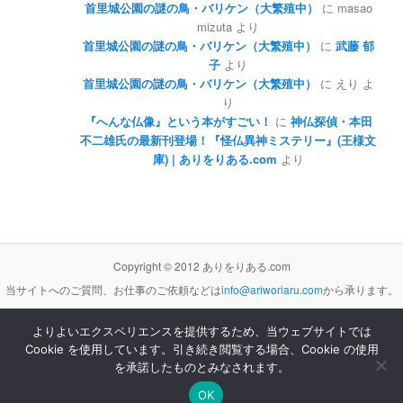
首里城公園の謎の鳥・バリケン（大繁殖中）
に
masao
mizuta
より
首里城公園の謎の鳥・バリケン（大繁殖中）
に
武藤 郁
子
より
首里城公園の謎の鳥・バリケン（大繁殖中）
に
えり
よ
り
『へんな仏像』という本がすごい！
に
神仏探偵・本田
不二雄氏の最新刊登場！『怪仏異神ミステリー』(王様文
庫) | ありをりある.com
より
Copyright © 2012 ありをりある.com
当サイトへのご質問、お仕事のご依頼などは
info@ariworiaru.com
から承ります。
よりよいエクスペリエンスを提供するため、当ウェブサイトでは
Cookie を使用しています。引き続き閲覧する場合、Cookie の使用
本サイトの記事・内容は
クリエイティブ・コモンズ 表示 - 非営利 - 改変禁止 3.0 非移植 ライセンス
の下に提供します。
を承諾したものとみなされます。
Proudly powered by WordPress
OK