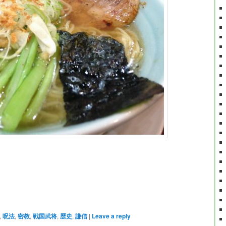
,
呪法
,
密教
,
戦国武将
,
歴史
,
謙信
|
Leave a reply