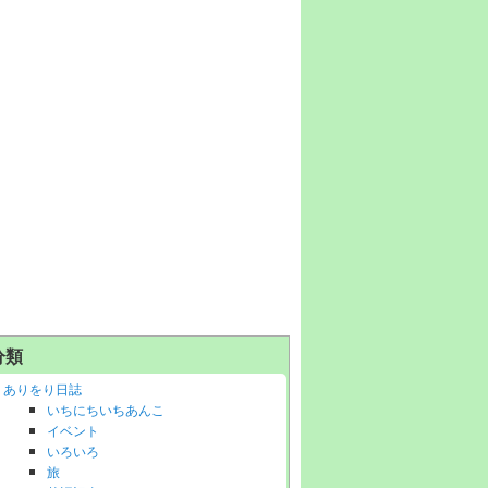
分類
ありをり日誌
いちにちいちあんこ
イベント
いろいろ
旅