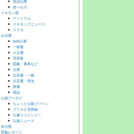
英語記事
食べもの
イキモン部
アンリアル
イキモンブニュース
リアル
お仕事
web記事
一般書
人文書
写真集
図鑑・事典など
文庫
文芸書・一般
文芸書・歴史
新書
雑誌
仏旅ブツタビ
ちょっと仏勉ブツベン
ブツタビ見聞録
仏像リコメンド！
仏旅ニュース
未分類
歴勉レキベン