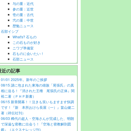
与の重：近代
参の重：近世
壱の重：古代
弐の重：中世
歴勉ニュース
石部イシブ
What's? 石もの
この石ものが好き
ニワブ準備室
石ものに会いたい！
石部ニュース
最近の記事
01/01 2025年。新年のご挨拶
08/15 謎に包まれた東海の雄族「尾張氏」の真
相に迫る！『消された王権 尾張氏の正体』関
裕二著（ＰＨＰ新書）
06/15 新章開幕！！泣きも笑いもますます快調
です！『新 本所おけら長屋（一）』畠山健二
著（祥伝社刊）
06/03 稀代の超人・空海さんが完成した、明朗
で深遠な密教に出会う！『空海と密教解剖図
鑑』（エクスナレッジ刊）