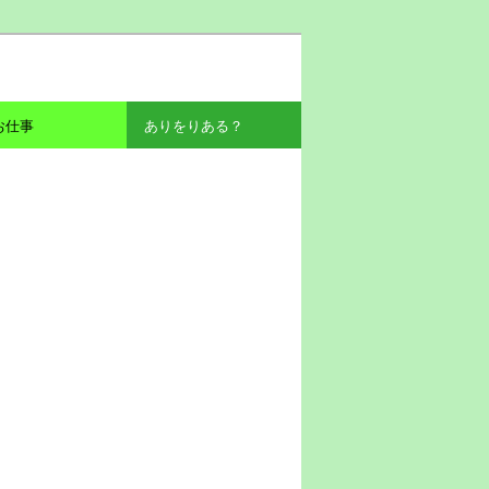
お仕事
ありをりある？