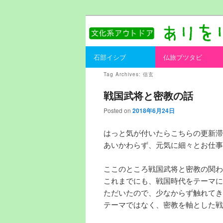
書を持ってそとへ出よう。
ありをりある.
Main menu
石部イシブ
仏旅ブツタビ
Skip to primary content
Skip to secondary content
Tag Archives:
信玄
戦国武将と密教の話
Posted on
2018年6月24日
はっと気が付いたらこちらの更新滞
あいかわらず、元気に細々とお仕事
ここのところ戦国武将と密教の関わ
これまでにも、戦国時代をテーマに
ただいたので、少なからず触れてき
テーマではなく、密教を軸とした戦