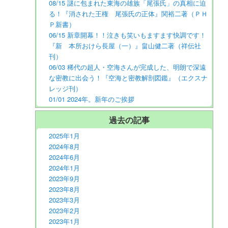
08/15 謎に包まれた東海の雄族「尾張氏」の真相に迫
る！『消された王権 尾張氏の正体』関裕二著（ＰＨ
Ｐ新書）
06/15 新章開幕！！泣きも笑いもますます快調です！
『新 本所おけら長屋（一）』畠山健二著（祥伝社
刊）
06/03 稀代の超人・空海さんが完成した、明朗で深遠
な密教に出会う！『空海と密教解剖図鑑』（エクスナ
レッジ刊）
01/01 2024年。新年のご挨拶
過去の記事
2025年1月
2024年8月
2024年6月
2024年1月
2023年9月
2023年8月
2023年3月
2023年2月
2023年1月