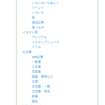
いちにちいちあんこ
イベント
いろいろ
旅
英語記事
食べもの
イキモン部
アンリアル
イキモンブニュース
リアル
お仕事
web記事
一般書
人文書
写真集
図鑑・事典など
文庫
文芸書・一般
文芸書・歴史
新書
雑誌