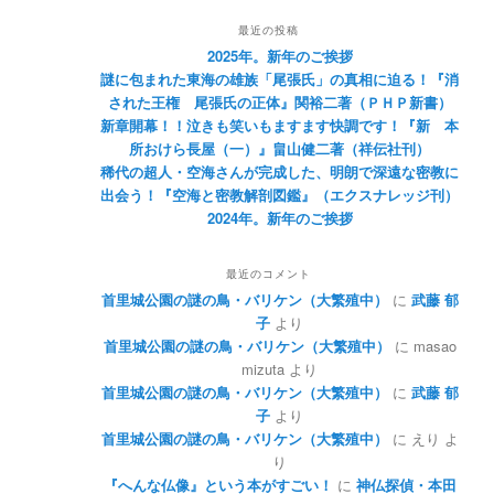
最近の投稿
2025年。新年のご挨拶
謎に包まれた東海の雄族「尾張氏」の真相に迫る！『消
された王権 尾張氏の正体』関裕二著（ＰＨＰ新書）
新章開幕！！泣きも笑いもますます快調です！『新 本
所おけら長屋（一）』畠山健二著（祥伝社刊）
稀代の超人・空海さんが完成した、明朗で深遠な密教に
出会う！『空海と密教解剖図鑑』（エクスナレッジ刊）
2024年。新年のご挨拶
最近のコメント
首里城公園の謎の鳥・バリケン（大繁殖中）
に
武藤 郁
子
より
首里城公園の謎の鳥・バリケン（大繁殖中）
に
masao
mizuta
より
首里城公園の謎の鳥・バリケン（大繁殖中）
に
武藤 郁
子
より
首里城公園の謎の鳥・バリケン（大繁殖中）
に
えり
よ
り
『へんな仏像』という本がすごい！
に
神仏探偵・本田