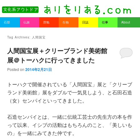
書を持ってそとへ出よう。
Main menu
石部
仏旅
歴勉
生物
日誌
仕事
About
Skip to primary content
Skip to secondary content
ありをりある.com
Tag Archives:
人間国宝
人間国宝展＋クリーブランド美術館
展＠トーハクに行ってきました
Posted on
2014年2月21日
トーハクで開催されている「人間国宝」展と「クリーブ
ランド美術館」展をダブルで一気見しよう、と石田石造
（女）センパイといってきました。
石造センパイとは、一緒に伝統工芸士の先生方の本を作
って以来、イシブの活動はもちろんのこと、「美しいも
の」を一緒にみてきた仲です。