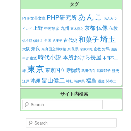
タグ
あんこ
PHP研究所
PHP文芸文庫
あんみつ
仏像
京都
上野
九州
仏教
中村彰彦
インド
五木寛之
埼玉
和菓子
古代史
全国
信松尼
修験道
八王子
奈良
大阪
対馬
奈良県
奈良国立博物館
密教
宗像大社
山梨
時代小説
本所おけら長屋
本田不二
慶派
年賀
東京
東京国立博物館
歴史
雄
武田信玄
武藤郁子
畠山健二
福島
沖縄
江戸
神社
福井県
運慶
関裕二
サイト内検索
Search
Search