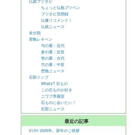
仏旅ブツタビ
ちょっと仏勉ブツベン
ブツタビ見聞録
仏像リコメンド！
仏旅ニュース
未分類
歴勉レキベン
与の重：近代
参の重：近世
壱の重：古代
弐の重：中世
歴勉ニュース
石部イシブ
What's? 石もの
この石ものが好き
ニワブ準備室
石ものに会いたい！
石部ニュース
最近の記事
01/01 2025年。新年のご挨拶