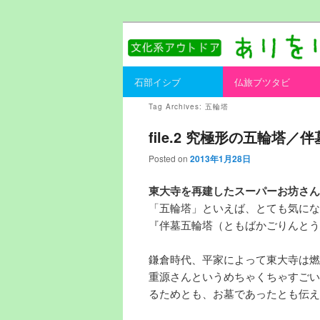
書を持ってそとへ出よう。
ありをりある.
Main menu
石部イシブ
仏旅ブツタビ
Skip to primary content
Skip to secondary content
Tag Archives:
五輪塔
file.2 究極形の五輪塔
Posted on
2013年1月28日
東大寺を再建したスーパーお坊さん
「五輪塔」といえば、とても気にな
『伴墓五輪塔（ともばかごりんとう
鎌倉時代、平家によって東大寺は燃
重源さんというめちゃくちゃすごい
るためとも、お墓であったとも伝え