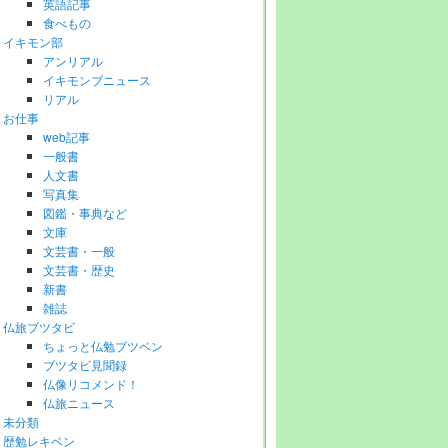
英語記事
食べもの
イキモン部
アンリアル
イキモンブニュース
リアル
お仕事
web記事
一般書
人文書
写真集
図鑑・事典など
文庫
文芸書・一般
文芸書・歴史
新書
雑誌
仏旅ブツタビ
ちょっと仏勉ブツベン
ブツタビ見聞録
仏像リコメンド！
仏旅ニュース
未分類
歴勉レキベン