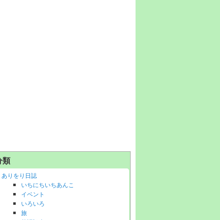
分類
ありをり日誌
いちにちいちあんこ
イベント
いろいろ
旅