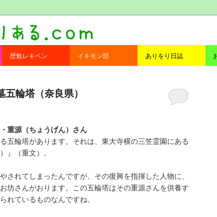
com
歴勉レキベン
イキモン部
ありをり日誌
／伴墓五輪塔（奈良県）
・重源（ちょうげん）さん
る五輪塔があります。それは、東大寺横の三笠霊園にある
）』（重文）。
やされてしまったんですが、その復興を指揮した人物に、
お坊さんがおります。この五輪塔はその重源さんを供養す
られているものなんですね。