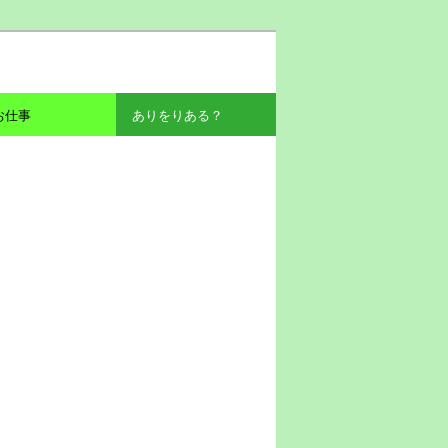
お仕事
ありをりある？