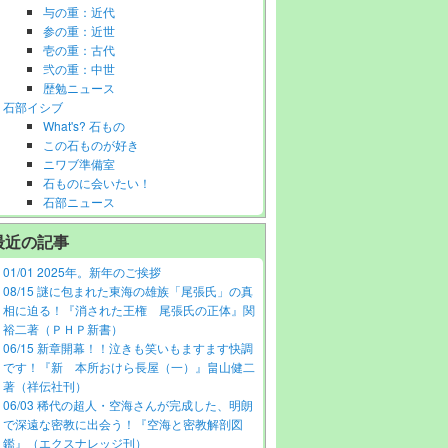
与の重：近代
参の重：近世
壱の重：古代
弐の重：中世
歴勉ニュース
石部イシブ
What's? 石もの
この石ものが好き
ニワブ準備室
石ものに会いたい！
石部ニュース
最近の記事
01/01 2025年。新年のご挨拶
08/15 謎に包まれた東海の雄族「尾張氏」の真
相に迫る！『消された王権 尾張氏の正体』関
裕二著（ＰＨＰ新書）
06/15 新章開幕！！泣きも笑いもますます快調
です！『新 本所おけら長屋（一）』畠山健二
著（祥伝社刊）
06/03 稀代の超人・空海さんが完成した、明朗
で深遠な密教に出会う！『空海と密教解剖図
鑑』（エクスナレッジ刊）