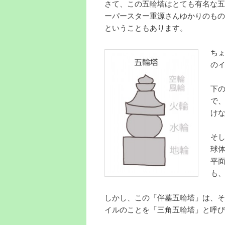
さて、この五輪塔はとても有名な五
ーパースター重源さんゆかりのもの
ということもあります。
ち
の
下
で
け
そ
球
平
も
しかし、この「伴墓五輪塔」は、そ
イルのことを「三角五輪塔」と呼び