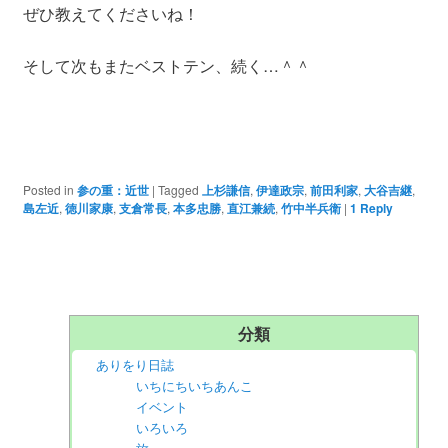
ぜひ教えてくださいね！
そして次もまたベストテン、続く…＾＾
Posted in
参の重：近世
|
Tagged
上杉謙信
,
伊達政宗
,
前田利家
,
大谷吉継
,
島左近
,
徳川家康
,
支倉常長
,
本多忠勝
,
直江兼続
,
竹中半兵衛
|
1
Reply
分類
ありをり日誌
いちにちいちあんこ
イベント
いろいろ