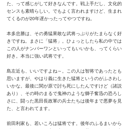
た、って感じがして好きなんです。戦上手だし、文化的
センスも素晴らしい。でもよく言われますけど、生まれ
てくるのが20年遅かったってやつですね。
本多忠勝は、その勇猛果敢な武将っぷりがたまらなく好
きですね。まさに「猛将」。ひょっとしたら私の中では
この人がナンバーワンといってもいいかも、ってくらい
好き。本当に強い武将です。
島左近も、いいですよね～。この人は智将であったとも
思いますが、やはり義に生きた猛将というのがふさわし
いかな。最後に関が原で討ち死にしたんですけど（諸説
あり）、その時のまるで鬼神のような獅子奮迅の恐ろし
さに、闘った黒田長政軍の兵士たちは後年まで悪夢を見
た、と言われてます。
前田利家も、若いころは猛将です。後年のふるまいから