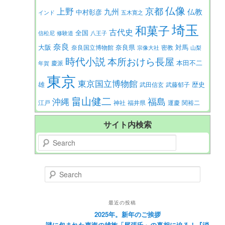
仏像
京都
上野
九州
仏教
中村彰彦
インド
五木寛之
埼玉
和菓子
古代史
全国
信松尼
修験道
八王子
奈良
大阪
対馬
奈良県
奈良国立博物館
密教
宗像大社
山梨
時代小説
本所おけら長屋
本田不二
慶派
年賀
東京
東京国立博物館
歴史
雄
武田信玄
武藤郁子
畠山健二
福島
沖縄
江戸
神社
福井県
運慶
関裕二
サイト内検索
Search
Search
最近の投稿
2025年。新年のご挨拶
謎に包まれた東海の雄族「尾張氏」の真相に迫る！『消