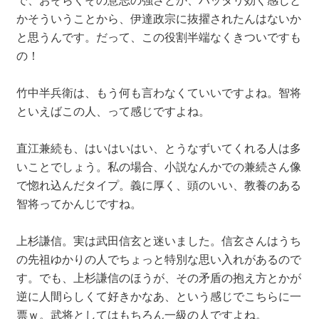
かそういうことから、伊達政宗に抜擢されたんはないか
と思うんです。だって、この役割半端なくきついですも
の！
竹中半兵衛は、もう何も言わなくていいですよね。智将
といえばこの人、って感じですよね。
直江兼続も、はいはいはい、とうなずいてくれる人は多
いことでしょう。私の場合、小説なんかでの兼続さん像
で惚れ込んだタイプ。義に厚く、頭のいい、教養のある
智将ってかんじですね。
上杉謙信。実は武田信玄と迷いました。信玄さんはうち
の先祖ゆかりの人でちょっと特別な思い入れがあるので
す。でも、上杉謙信のほうが、その矛盾の抱え方とかが
逆に人間らしくて好きかなあ、という感じでこちらに一
票ｗ。武将としてはもちろん一級の人ですよね。