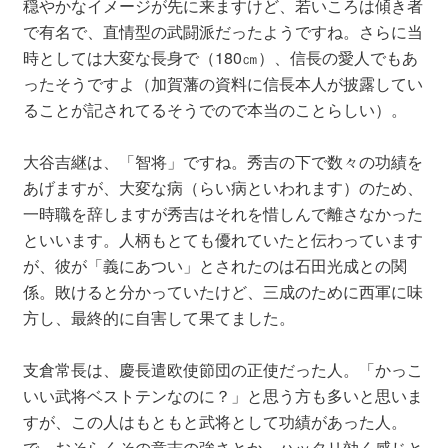
穏やかなイメージが先に来ますけど、若いころは傾き者
で有名で、直情型の武闘派だったようですね。さらに当
時としては大変な長身で（180㎝）、信長の愛人でもあ
ったそうですよ（加賀藩の資料に信長本人が披露してい
ることが記されてるそうでので本当のことらしい）。
大谷吉継は、「智将」ですね。秀吉の下で数々の功績を
あげますが、大変な病（らい病といわれます）のため、
一時職を辞しますが秀吉はそれを惜しんで離さなかった
といいます。人柄もとても優れていたと伝わっています
が、彼が「義にあつい」とされたのは石田光成との関
係。敗けると分かっていたけど、三成のために西軍に味
方し、最終的に自害して果てました。
支倉常長は、慶長遣欧使節団の正使だった人。「かっこ
いい武将ベストテンなのに？」と思う方も多いと思いま
すが、この人はもともと武将として功績があった人。
で、おそらくその意志の強さとか、ハッタリ効く感じと