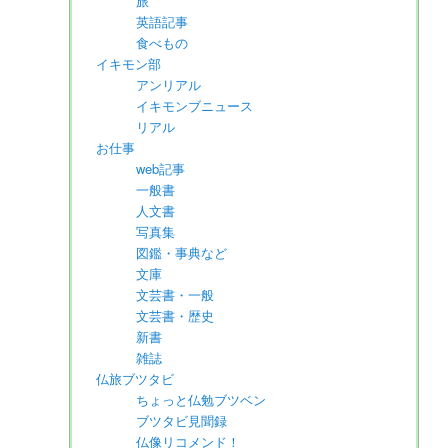
旅
英語記事
食べもの
イキモン部
アンリアル
イキモンブニュース
リアル
お仕事
web記事
一般書
人文書
写真集
図鑑・事典など
文庫
文芸書・一般
文芸書・歴史
新書
雑誌
仏旅ブツタビ
ちょっと仏勉ブツベン
ブツタビ見聞録
仏像リコメンド！