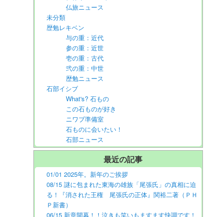
仏旅ニュース
未分類
歴勉レキベン
与の重：近代
参の重：近世
壱の重：古代
弐の重：中世
歴勉ニュース
石部イシブ
What's? 石もの
この石ものが好き
ニワブ準備室
石ものに会いたい！
石部ニュース
最近の記事
01/01 2025年。新年のご挨拶
08/15 謎に包まれた東海の雄族「尾張氏」の真相に迫
る！『消された王権 尾張氏の正体』関裕二著（ＰＨ
Ｐ新書）
06/15 新章開幕！！泣きも笑いもますます快調です！