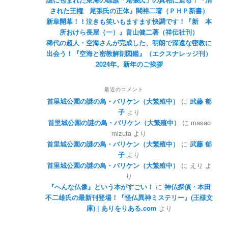
された王権 尾張氏の正体』関裕二著（ＰＨＰ新書）
新章開幕！！泣きも笑いもますます快調です！『新 本
所おけら長屋（一）』畠山健二著（祥伝社刊）
稀代の超人・空海さんが完成した、明朗で深遠な密教に
出会う！『空海と密教解剖図鑑』（エクスナレッジ刊）
2024年。新年のご挨拶
最近のコメント
首里城公園の謎の鳥・バリケン（大繁殖中）
に
武藤 郁
子
より
首里城公園の謎の鳥・バリケン（大繁殖中）
に
masao
mizuta
より
首里城公園の謎の鳥・バリケン（大繁殖中）
に
武藤 郁
子
より
首里城公園の謎の鳥・バリケン（大繁殖中）
に
えり
よ
り
『へんな仏像』という本がすごい！
に
神仏探偵・本田
不二雄氏の最新刊登場！『怪仏異神ミステリー』(王様文
庫) | ありをりある.com
より