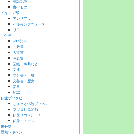
英語記事
食べもの
イキモン部
アンリアル
イキモンブニュース
リアル
お仕事
web記事
一般書
人文書
写真集
図鑑・事典など
文庫
文芸書・一般
文芸書・歴史
新書
雑誌
仏旅ブツタビ
ちょっと仏勉ブツベン
ブツタビ見聞録
仏像リコメンド！
仏旅ニュース
未分類
歴勉レキベン