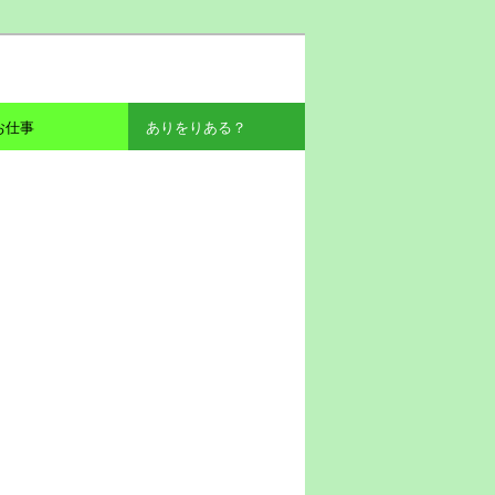
お仕事
ありをりある？