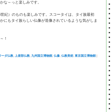
かな～っと楽しみです。
15世紀）のものも楽しみです。スコータイは、タイ族最初
かにもタイ族らしい仏像が造像されているような気がしま
～！
ワーダ仏教
,
上座部仏教
,
九州国立博物館
,
仏像
,
仏教美術
,
東京国立博物館
|