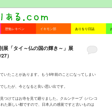
com
歴勉レキベン
イキモン部
ありをり日誌
特別展「タイ～仏の国の輝き～」展
27）
ていたことがあります。もう6年前のことになってしまい
でしたが、今となると良い思い出です。
見つけてはお寺を見て廻りました。クルンテープ（バンコ
作られた新しい都ですので、日本人の感覚ですと古いものは