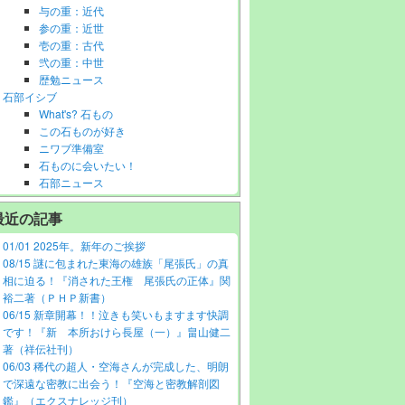
与の重：近代
参の重：近世
壱の重：古代
弐の重：中世
歴勉ニュース
石部イシブ
What's? 石もの
この石ものが好き
ニワブ準備室
石ものに会いたい！
石部ニュース
最近の記事
01/01 2025年。新年のご挨拶
08/15 謎に包まれた東海の雄族「尾張氏」の真
相に迫る！『消された王権 尾張氏の正体』関
裕二著（ＰＨＰ新書）
06/15 新章開幕！！泣きも笑いもますます快調
です！『新 本所おけら長屋（一）』畠山健二
著（祥伝社刊）
06/03 稀代の超人・空海さんが完成した、明朗
で深遠な密教に出会う！『空海と密教解剖図
鑑』（エクスナレッジ刊）