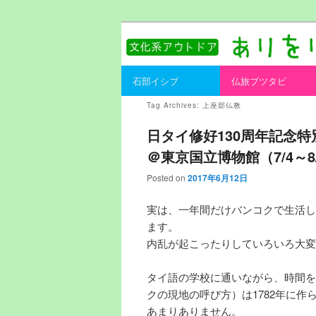
書を持ってそとへ出よう。
ありをりある.
Main menu
石部イシブ
仏旅ブツタビ
Skip to primary content
Skip to secondary content
Tag Archives:
上座部仏教
日タイ修好130周年記念
＠東京国立博物館（7/4～8/
Posted on
2017年6月12日
実は、一年間だけバンコクで生活し
ます。
内乱が起こったりしていろいろ大変
タイ語の学校に通いながら、時間を
クの現地の呼び方）は1782年に
あまりありません。