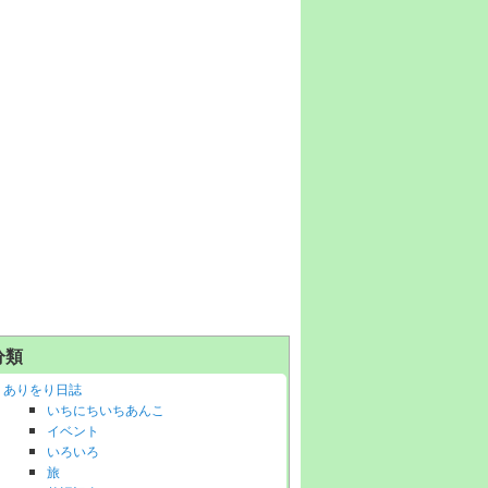
分類
ありをり日誌
いちにちいちあんこ
イベント
いろいろ
旅