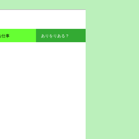
お仕事
ありをりある？