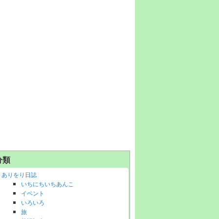
分類
ありをり日誌
いちにちいちあんこ
イベント
いろいろ
旅