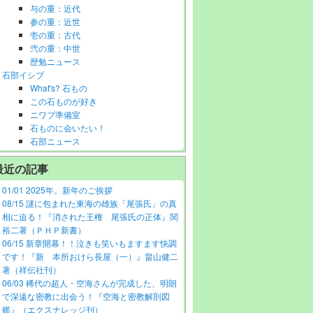
与の重：近代
参の重：近世
壱の重：古代
弐の重：中世
歴勉ニュース
石部イシブ
What's? 石もの
この石ものが好き
ニワブ準備室
石ものに会いたい！
石部ニュース
最近の記事
01/01 2025年。新年のご挨拶
08/15 謎に包まれた東海の雄族「尾張氏」の真
相に迫る！『消された王権 尾張氏の正体』関
裕二著（ＰＨＰ新書）
06/15 新章開幕！！泣きも笑いもますます快調
です！『新 本所おけら長屋（一）』畠山健二
著（祥伝社刊）
06/03 稀代の超人・空海さんが完成した、明朗
で深遠な密教に出会う！『空海と密教解剖図
鑑』（エクスナレッジ刊）