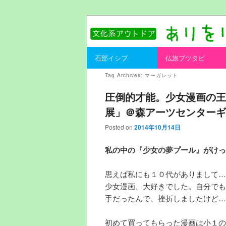
書を持ってそとへ出よう。
ありをりある.
Main menu
石部イシブ
仏旅ブツタビ
Skip to primary content
Skip to secondary content
Tag Archives:
マーガレット
圧倒的才能。少女漫画の王
展」＠森アーツセンターギ
Posted on
2014年10月14日
私の中の『少女の夢プール』がけっ
思えば私にも１０代がありまして…
少女漫画、大好きでした。自分でも
手だったんで、挫折しましたけど…
初めて買ってもらった漫画は小１の