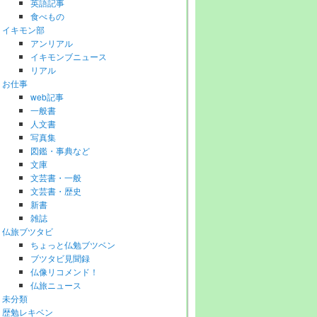
英語記事
食べもの
イキモン部
アンリアル
イキモンブニュース
リアル
お仕事
web記事
一般書
人文書
写真集
図鑑・事典など
文庫
文芸書・一般
文芸書・歴史
新書
雑誌
仏旅ブツタビ
ちょっと仏勉ブツベン
ブツタビ見聞録
仏像リコメンド！
仏旅ニュース
未分類
歴勉レキベン