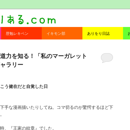
com
歴勉レキベン
イキモン部
ありをり日誌
道力を知る！「私のマーガレット
ャラリー
こう健在だと自覚した日
下手な漫画描いたりしてね。コマ切るのが驚愕するほど下
。
時、『王家の紋章』でした。