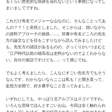
るくらい歴史的な痕跡を辿れないという事態になってし
まいましてですね。
これだけ有名でメジャーな山なのに、そんなことってあ
んの？？！と呆然としました。そこからは、拙いながら
の資料アプローチの旅路……。辞書や有名どころの先生
方の論文などを目をこすりながら読んでみましたけど
も、先生方の諸説があるものの、ざっくりかいつまむと
「江戸時代以前の穂高岳は史料がないのでよくわからな
い。自分の仮説ですけども…」って感じでね。
でもよく考えましたら、こんなにすごい先生方でもそう
なんです。わからないならここは私も！と開き直って、
妄想力全開で、好き勝手なこと言ってみました。
いずれにしても、やっぱり北アルプスはスゴイですわ。
いろんな意味でほんとすごいお山。今回は全く触れられ
ませんでしたけど、鬼の伝説とかあって、それがまたす