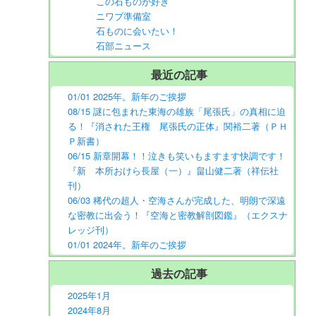
この石ものが好き
ニワブ準備室
石ものに会いたい！
石部ニュース
最近の記事
01/01 2025年。新年のご挨拶
08/15 謎に包まれた東海の雄族「尾張氏」の真相に迫
る！『消された王権 尾張氏の正体』関裕二著（ＰＨ
Ｐ新書）
06/15 新章開幕！！泣きも笑いもますます快調です！
『新 本所おけら長屋（一）』畠山健二著（祥伝社
刊）
06/03 稀代の超人・空海さんが完成した、明朗で深遠
な密教に出会う！『空海と密教解剖図鑑』（エクスナ
レッジ刊）
01/01 2024年。新年のご挨拶
過去の記事
2025年1月
2024年8月