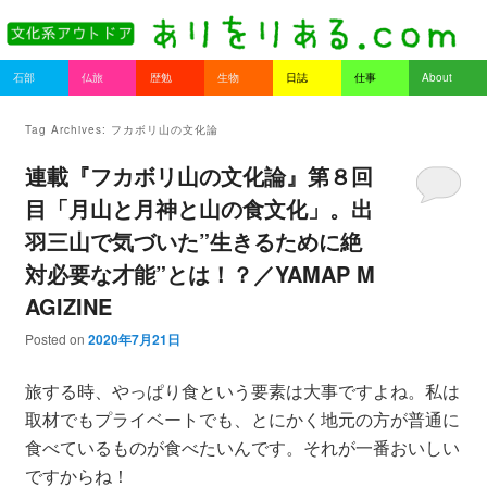
書を持ってそとへ出よう。
Main menu
石部
仏旅
歴勉
生物
日誌
仕事
About
Skip to primary content
Skip to secondary content
ありをりある.com
Tag Archives:
フカボリ山の文化論
連載『フカボリ山の文化論』第８回
目「月山と月神と山の食文化」。出
羽三山で気づいた”生きるために絶
対必要な才能”とは！？／YAMAP M
AGIZINE
Posted on
2020年7月21日
旅する時、やっぱり食という要素は大事ですよね。私は
取材でもプライベートでも、とにかく地元の方が普通に
食べているものが食べたいんです。それが一番おいしい
ですからね！