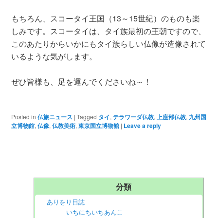
もちろん、スコータイ王国（13～15世紀）のものも楽
しみです。スコータイは、タイ族最初の王朝ですので、
このあたりからいかにもタイ族らしい仏像が造像されて
いるような気がします。
ぜひ皆様も、足を運んでくださいね～！
Posted in
仏旅ニュース
|
Tagged
タイ
,
テラワーダ仏教
,
上座部仏教
,
九州国
立博物館
,
仏像
,
仏教美術
,
東京国立博物館
|
Leave a reply
分類
ありをり日誌
いちにちいちあんこ