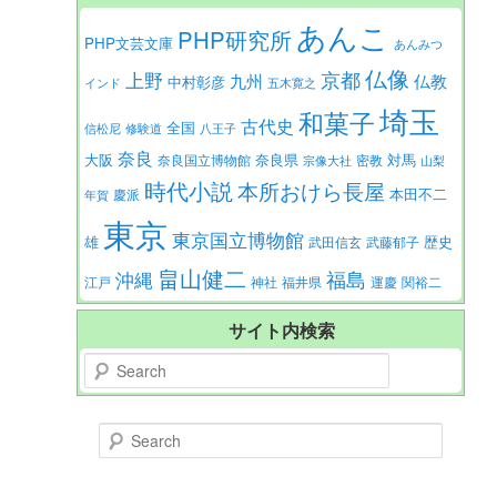
あんこ
PHP研究所
PHP文芸文庫
あんみつ
仏像
京都
上野
九州
仏教
中村彰彦
インド
五木寛之
埼玉
和菓子
古代史
全国
信松尼
修験道
八王子
奈良
大阪
対馬
奈良県
奈良国立博物館
密教
宗像大社
山梨
時代小説
本所おけら長屋
本田不二
慶派
年賀
東京
東京国立博物館
歴史
雄
武田信玄
武藤郁子
畠山健二
福島
沖縄
江戸
神社
福井県
運慶
関裕二
サイト内検索
Search
Search