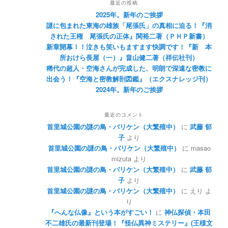
最近の投稿
2025年。新年のご挨拶
謎に包まれた東海の雄族「尾張氏」の真相に迫る！『消
された王権 尾張氏の正体』関裕二著（ＰＨＰ新書）
新章開幕！！泣きも笑いもますます快調です！『新 本
所おけら長屋（一）』畠山健二著（祥伝社刊）
稀代の超人・空海さんが完成した、明朗で深遠な密教に
出会う！『空海と密教解剖図鑑』（エクスナレッジ刊）
2024年。新年のご挨拶
最近のコメント
首里城公園の謎の鳥・バリケン（大繁殖中）
に
武藤 郁
子
より
首里城公園の謎の鳥・バリケン（大繁殖中）
に
masao
mizuta
より
首里城公園の謎の鳥・バリケン（大繁殖中）
に
武藤 郁
子
より
首里城公園の謎の鳥・バリケン（大繁殖中）
に
えり
よ
り
『へんな仏像』という本がすごい！
に
神仏探偵・本田
不二雄氏の最新刊登場！『怪仏異神ミステリー』(王様文