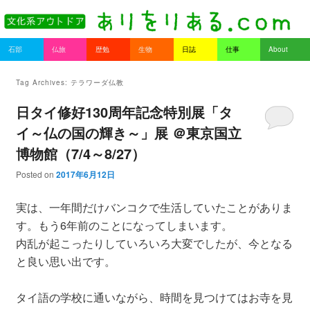
書を持ってそとへ出よう。
Main menu
石部
仏旅
歴勉
生物
日誌
仕事
About
Skip to primary content
Skip to secondary content
ありをりある.com
Tag Archives:
テラワーダ仏教
日タイ修好130周年記念特別展「タ
イ～仏の国の輝き～」展 ＠東京国立
博物館（7/4～8/27）
Posted on
2017年6月12日
実は、一年間だけバンコクで生活していたことがありま
す。もう6年前のことになってしまいます。
内乱が起こったりしていろいろ大変でしたが、今となる
と良い思い出です。
タイ語の学校に通いながら、時間を見つけてはお寺を見