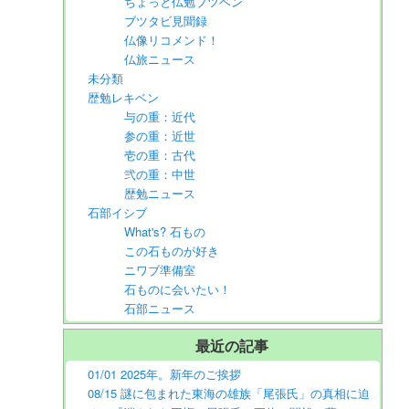
ちょっと仏勉ブツベン
ブツタビ見聞録
仏像リコメンド！
仏旅ニュース
未分類
歴勉レキベン
与の重：近代
参の重：近世
壱の重：古代
弐の重：中世
歴勉ニュース
石部イシブ
What's? 石もの
この石ものが好き
ニワブ準備室
石ものに会いたい！
石部ニュース
最近の記事
01/01 2025年。新年のご挨拶
08/15 謎に包まれた東海の雄族「尾張氏」の真相に迫