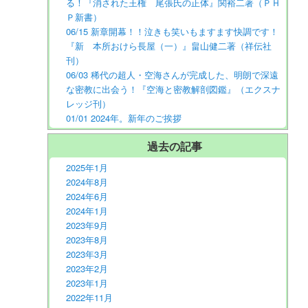
る！『消された王権 尾張氏の正体』関裕二著（ＰＨ
Ｐ新書）
06/15 新章開幕！！泣きも笑いもますます快調です！
『新 本所おけら長屋（一）』畠山健二著（祥伝社
刊）
06/03 稀代の超人・空海さんが完成した、明朗で深遠
な密教に出会う！『空海と密教解剖図鑑』（エクスナ
レッジ刊）
01/01 2024年。新年のご挨拶
過去の記事
2025年1月
2024年8月
2024年6月
2024年1月
2023年9月
2023年8月
2023年3月
2023年2月
2023年1月
2022年11月