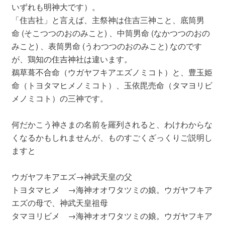
いずれも明神大です）。
「住吉社」と言えば、主祭神は住吉三神こと、底筒男
命 (そこつつのおのみこと) 、中筒男命 (なかつつのおの
みこと) 、表筒男命 (うわつつのおのみこと) なのです
が、鶏知の住吉神社は違います。
鵜草葺不合命（ウガヤフキアエズノミコト）と、豊玉姫
命（トヨタマヒメノミコト）、玉依毘売命（タマヨリビ
メノミコト）の三神です。
何だかこう神さまの名前を羅列されると、わけわからな
くなるかもしれませんが、ものすごくざっくりご説明し
ますと
ウガヤフキアエズ→神武天皇の父
トヨタマヒメ →海神オオワタツミの娘。ウガヤフキア
エズの母で、神武天皇祖母
タマヨリビメ →海神オオワタツミの娘。ウガヤフキア