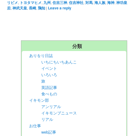
リビメ
,
トヨタマヒメ
,
九州
,
住吉三神
,
住吉神社
,
対馬
,
海人族
,
海神
,
神功皇
后
,
神武天皇
,
長崎
,
鶏知
|
Leave a reply
分類
ありをり日誌
いちにちいちあんこ
イベント
いろいろ
旅
英語記事
食べもの
イキモン部
アンリアル
イキモンブニュース
リアル
お仕事
web記事