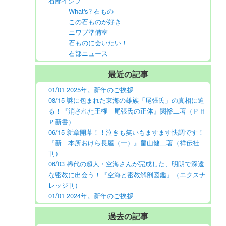
石部イシブ
What's? 石もの
この石ものが好き
ニワブ準備室
石ものに会いたい！
石部ニュース
最近の記事
01/01 2025年。新年のご挨拶
08/15 謎に包まれた東海の雄族「尾張氏」の真相に迫
る！『消された王権 尾張氏の正体』関裕二著（ＰＨ
Ｐ新書）
06/15 新章開幕！！泣きも笑いもますます快調です！
『新 本所おけら長屋（一）』畠山健二著（祥伝社
刊）
06/03 稀代の超人・空海さんが完成した、明朗で深遠
な密教に出会う！『空海と密教解剖図鑑』（エクスナ
レッジ刊）
01/01 2024年。新年のご挨拶
過去の記事