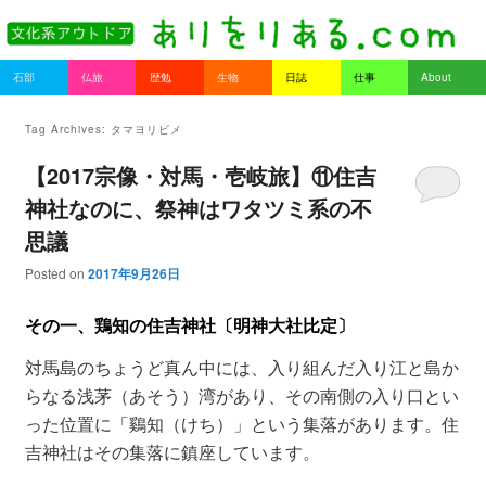
書を持ってそとへ出よう。
Main menu
石部
仏旅
歴勉
生物
日誌
仕事
About
Skip to primary content
Skip to secondary content
ありをりある.com
Tag Archives:
タマヨリビメ
【2017宗像・対馬・壱岐旅】⑪住吉
神社なのに、祭神はワタツミ系の不
思議
Posted on
2017年9月26日
その一、鶏知の住吉神社〔明神大社比定〕
対馬島のちょうど真ん中には、入り組んだ入り江と島か
らなる浅茅（あそう）湾があり、その南側の入り口とい
った位置に「鷄知（けち）」という集落があります。住
吉神社はその集落に鎮座しています。