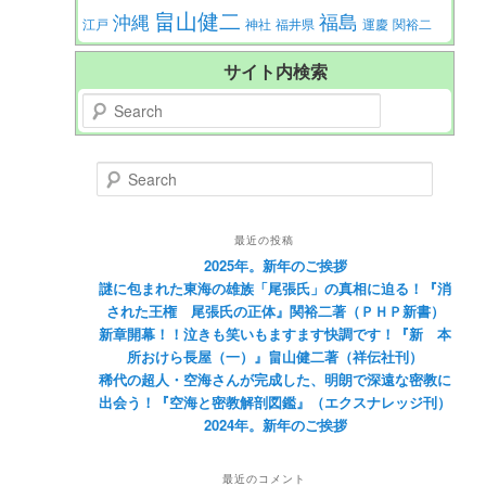
畠山健二
福島
沖縄
江戸
神社
福井県
運慶
関裕二
サイト内検索
Search
Search
最近の投稿
2025年。新年のご挨拶
謎に包まれた東海の雄族「尾張氏」の真相に迫る！『消
された王権 尾張氏の正体』関裕二著（ＰＨＰ新書）
新章開幕！！泣きも笑いもますます快調です！『新 本
所おけら長屋（一）』畠山健二著（祥伝社刊）
稀代の超人・空海さんが完成した、明朗で深遠な密教に
出会う！『空海と密教解剖図鑑』（エクスナレッジ刊）
2024年。新年のご挨拶
最近のコメント