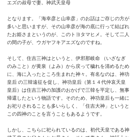
エズの叔母で妻。神武天皇母
となります。「海幸彦と山幸彦」のお話はご存じの方が
多いと思いますが、その山幸彦が海の底に行って結ばれ
たお姫さまというのが、このトヨタマヒメ。そして二人
の間の子が、ウガヤフキアエズなのですね。
そして、住吉三神はというと、伊邪那岐命 （いざなぎ
のみこと）が黄泉（よみ）から戻って穢れを清めるため
に、海に入ったところ生まれた神々。有名なのは、神功
皇后 の三韓遠征を促し、神功皇后（第１４代仲哀天皇
皇后）は住吉三神の加護のおかげで三韓を平定し、無事
帰還したという物語です。そのため、神功皇后も一緒に
お祀りされることも多いらしく、「住吉大神」というと
この四神のことを言うこともあるようです。
しかし、こちらに祀られているのは、初代天皇である神