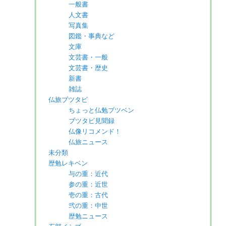
一般書
人文書
写真集
図鑑・事典など
文庫
文芸書・一般
文芸書・歴史
新書
雑誌
仏旅ブツタビ
ちょっと仏勉ブツベン
ブツタビ見聞録
仏像リコメンド！
仏旅ニュース
未分類
歴勉レキベン
与の重：近代
参の重：近世
壱の重：古代
弐の重：中世
歴勉ニュース