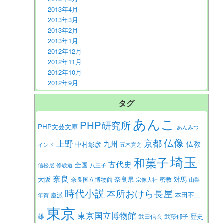
2013年4月
2013年3月
2013年2月
2013年1月
2012年12月
2012年11月
2012年10月
2012年9月
タグ
あんこ
PHP研究所
PHP文芸文庫
あんみつ
仏像
京都
上野
九州
仏教
中村彰彦
インド
五木寛之
埼玉
和菓子
古代史
全国
信松尼
修験道
八王子
奈良
大阪
対馬
奈良県
奈良国立博物館
密教
宗像大社
山梨
時代小説
本所おけら長屋
本田不二
慶派
年賀
東京
東京国立博物館
歴史
雄
武田信玄
武藤郁子