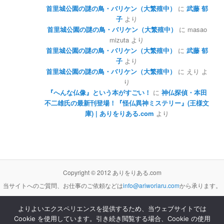
首里城公園の謎の鳥・バリケン（大繁殖中）
に
武藤 郁
子
より
首里城公園の謎の鳥・バリケン（大繁殖中）
に
masao
mizuta
より
首里城公園の謎の鳥・バリケン（大繁殖中）
に
武藤 郁
子
より
首里城公園の謎の鳥・バリケン（大繁殖中）
に
えり
よ
り
『へんな仏像』という本がすごい！
に
神仏探偵・本田
不二雄氏の最新刊登場！『怪仏異神ミステリー』(王様文
庫) | ありをりある.com
より
Copyright © 2012 ありをりある.com
当サイトへのご質問、お仕事のご依頼などは
info@ariworiaru.com
から承ります。
よりよいエクスペリエンスを提供するため、当ウェブサイトでは
Cookie を使用しています。引き続き閲覧する場合、Cookie の使用
本サイトの記事・内容は
クリエイティブ・コモンズ 表示 - 非営利 - 改変禁止 3.0 非移植 ライセンス