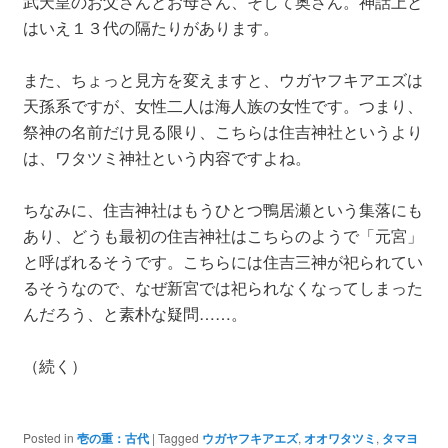
武天皇のお父さんとお母さん、そして奥さん。神話上と
はいえ１３代の隔たりがあります。
また、ちょっと見方を変えますと、ウガヤフキアエズは
天孫系ですが、女性二人は海人族の女性です。つまり、
祭神の名前だけ見る限り、こちらは住吉神社というより
は、ワタツミ神社という内容ですよね。
ちなみに、住吉神社はもうひとつ鴨居瀬という集落にも
あり、どうも最初の住吉神社はこちらのようで「元宮」
と呼ばれるそうです。こちらには住吉三神が祀られてい
るそうなので、なぜ新宮では祀られなくなってしまった
んだろう、と素朴な疑問……。
（続く）
Posted in
壱の重：古代
|
Tagged
ウガヤフキアエズ
,
オオワタツミ
,
タマヨ