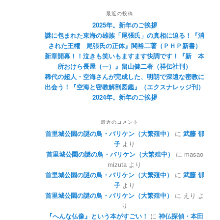
最近の投稿
2025年。新年のご挨拶
謎に包まれた東海の雄族「尾張氏」の真相に迫る！『消
された王権 尾張氏の正体』関裕二著（ＰＨＰ新書）
新章開幕！！泣きも笑いもますます快調です！『新 本
所おけら長屋（一）』畠山健二著（祥伝社刊）
稀代の超人・空海さんが完成した、明朗で深遠な密教に
出会う！『空海と密教解剖図鑑』（エクスナレッジ刊）
2024年。新年のご挨拶
最近のコメント
首里城公園の謎の鳥・バリケン（大繁殖中）
に
武藤 郁
子
より
首里城公園の謎の鳥・バリケン（大繁殖中）
に
masao
mizuta
より
首里城公園の謎の鳥・バリケン（大繁殖中）
に
武藤 郁
子
より
首里城公園の謎の鳥・バリケン（大繁殖中）
に
えり
よ
り
『へんな仏像』という本がすごい！
に
神仏探偵・本田