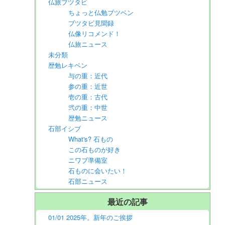
仏旅ブツタビ
ちょっと仏勉ブツベン
ブツタビ見聞録
仏像リコメンド！
仏旅ニュース
未分類
歴勉レキベン
与の重：近代
参の重：近世
壱の重：古代
弐の重：中世
歴勉ニュース
石部イシブ
What's? 石もの
この石ものが好き
ニワブ準備室
石ものに会いたい！
石部ニュース
最近の記事
01/01 2025年。新年のご挨拶