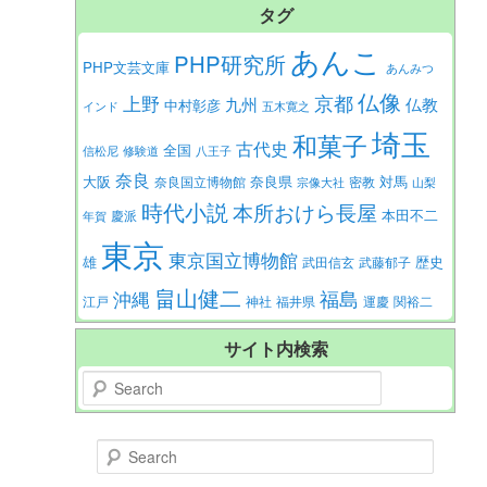
タグ
あんこ
PHP研究所
PHP文芸文庫
あんみつ
仏像
京都
上野
九州
仏教
中村彰彦
インド
五木寛之
埼玉
和菓子
古代史
全国
信松尼
修験道
八王子
奈良
大阪
対馬
奈良県
奈良国立博物館
密教
宗像大社
山梨
時代小説
本所おけら長屋
本田不二
慶派
年賀
東京
東京国立博物館
歴史
雄
武田信玄
武藤郁子
畠山健二
福島
沖縄
江戸
神社
福井県
運慶
関裕二
サイト内検索
Search
Search