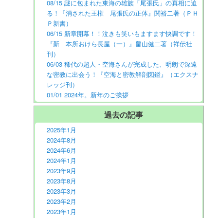
08/15 謎に包まれた東海の雄族「尾張氏」の真相に迫
る！『消された王権 尾張氏の正体』関裕二著（ＰＨ
Ｐ新書）
06/15 新章開幕！！泣きも笑いもますます快調です！
『新 本所おけら長屋（一）』畠山健二著（祥伝社
刊）
06/03 稀代の超人・空海さんが完成した、明朗で深遠
な密教に出会う！『空海と密教解剖図鑑』（エクスナ
レッジ刊）
01/01 2024年。新年のご挨拶
過去の記事
2025年1月
2024年8月
2024年6月
2024年1月
2023年9月
2023年8月
2023年3月
2023年2月
2023年1月