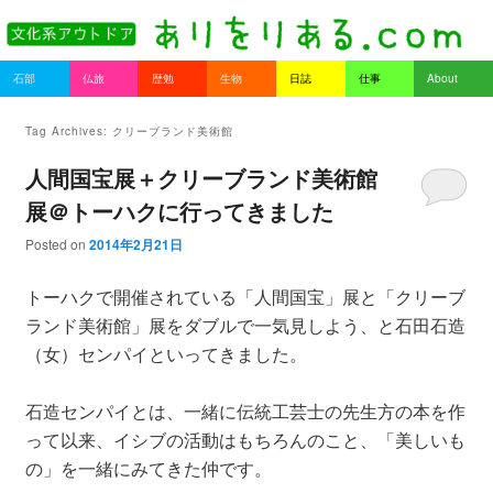
書を持ってそとへ出よう。
Main menu
石部
仏旅
歴勉
生物
日誌
仕事
About
Skip to primary content
Skip to secondary content
ありをりある.com
Tag Archives:
クリーブランド美術館
人間国宝展＋クリーブランド美術館
展＠トーハクに行ってきました
Posted on
2014年2月21日
トーハクで開催されている「人間国宝」展と「クリーブ
ランド美術館」展をダブルで一気見しよう、と石田石造
（女）センパイといってきました。
石造センパイとは、一緒に伝統工芸士の先生方の本を作
って以来、イシブの活動はもちろんのこと、「美しいも
の」を一緒にみてきた仲です。