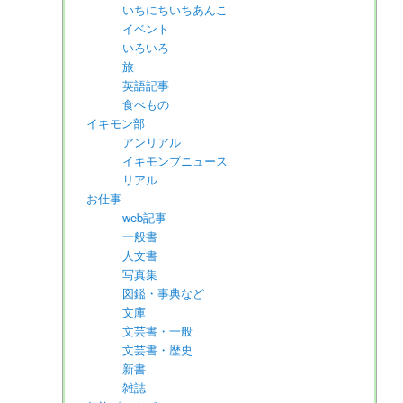
いちにちいちあんこ
イベント
いろいろ
旅
英語記事
食べもの
イキモン部
アンリアル
イキモンブニュース
リアル
お仕事
web記事
一般書
人文書
写真集
図鑑・事典など
文庫
文芸書・一般
文芸書・歴史
新書
雑誌