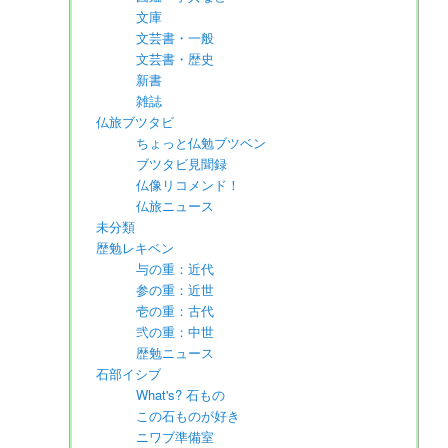
文庫
文芸書・一般
文芸書・歴史
新書
雑誌
仏旅ブツタビ
ちょっと仏勉ブツベン
ブツタビ見聞録
仏像リコメンド！
仏旅ニュース
未分類
歴勉レキベン
与の重：近代
参の重：近世
壱の重：古代
弐の重：中世
歴勉ニュース
石部イシブ
What's? 石もの
この石ものが好き
ニワブ準備室