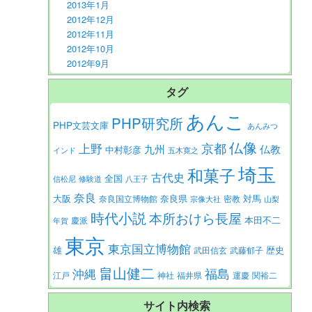
2013年1月
2012年12月
2012年11月
2012年10月
2012年9月
タグ
あんこ
PHP研究所
PHP文芸文庫
あんみつ
仏像
京都
上野
九州
仏教
中村彰彦
インド
五木寛之
埼玉
和菓子
古代史
全国
信松尼
修験道
八王子
奈良
大阪
対馬
奈良県
奈良国立博物館
密教
宗像大社
山梨
時代小説
本所おけら長屋
本田不二
慶派
年賀
東京
東京国立博物館
歴史
雄
武田信玄
武藤郁子
畠山健二
福島
沖縄
江戸
神社
福井県
運慶
関裕二
サイト内検索