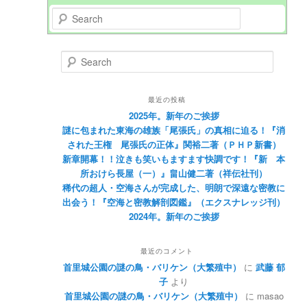
Search
Search
最近の投稿
2025年。新年のご挨拶
謎に包まれた東海の雄族「尾張氏」の真相に迫る！『消
された王権 尾張氏の正体』関裕二著（ＰＨＰ新書）
新章開幕！！泣きも笑いもますます快調です！『新 本
所おけら長屋（一）』畠山健二著（祥伝社刊）
稀代の超人・空海さんが完成した、明朗で深遠な密教に
出会う！『空海と密教解剖図鑑』（エクスナレッジ刊）
2024年。新年のご挨拶
最近のコメント
首里城公園の謎の鳥・バリケン（大繁殖中）
に
武藤 郁
子
より
首里城公園の謎の鳥・バリケン（大繁殖中）
に
masao