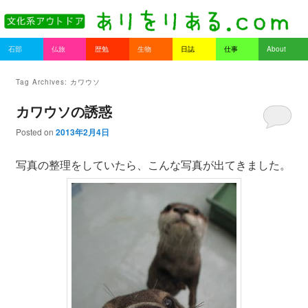
書を持ってそとへ出よう。
Main menu
石部
仏旅
歴勉
生物
日誌
仕事
About
Skip to primary content
Skip to secondary content
ありをりある.com
Tag Archives:
カワウソ
カワウソの誘惑
Posted on
2013年2月4日
写真の整理をしていたら、こんな写真が出てきました。