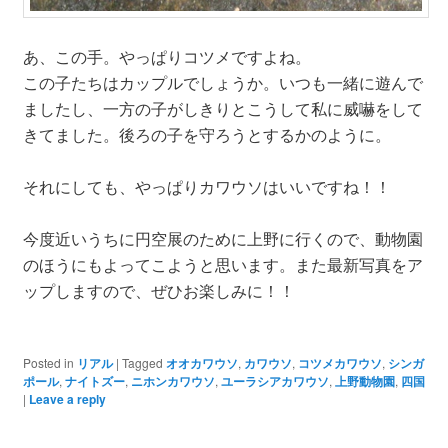
あ、この手。やっぱりコツメですよね。
この子たちはカップルでしょうか。いつも一緒に遊んで
ましたし、一方の子がしきりとこうして私に威嚇をして
きてました。後ろの子を守ろうとするかのように。
それにしても、やっぱりカワウソはいいですね！！
今度近いうちに円空展のために上野に行くので、動物園
のほうにもよってこようと思います。また最新写真をア
ップしますので、ぜひお楽しみに！！
Posted in
リアル
|
Tagged
オオカワウソ
,
カワウソ
,
コツメカワウソ
,
シンガ
ポール
,
ナイトズー
,
ニホンカワウソ
,
ユーラシアカワウソ
,
上野動物園
,
四国
|
Leave a reply