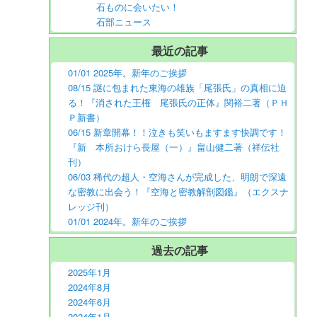
石ものに会いたい！
石部ニュース
最近の記事
01/01 2025年。新年のご挨拶
08/15 謎に包まれた東海の雄族「尾張氏」の真相に迫
る！『消された王権 尾張氏の正体』関裕二著（ＰＨ
Ｐ新書）
06/15 新章開幕！！泣きも笑いもますます快調です！
『新 本所おけら長屋（一）』畠山健二著（祥伝社
刊）
06/03 稀代の超人・空海さんが完成した、明朗で深遠
な密教に出会う！『空海と密教解剖図鑑』（エクスナ
レッジ刊）
01/01 2024年。新年のご挨拶
過去の記事
2025年1月
2024年8月
2024年6月
2024年1月