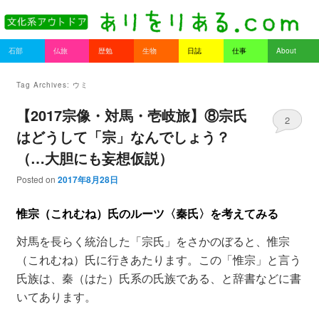
書を持ってそとへ出よう。
Main menu
石部
仏旅
歴勉
生物
日誌
仕事
About
Skip to primary content
Skip to secondary content
ありをりある.com
Tag Archives:
ウミ
【2017宗像・対馬・壱岐旅】⑧宗氏
2
はどうして「宗」なんでしょう？
（…大胆にも妄想仮説）
Posted on
2017年8月28日
惟宗（これむね）氏のルーツ〈秦氏〉を考えてみる
対馬を長らく統治した「宗氏」をさかのぼると、惟宗
（これむね）氏に行きあたります。この「惟宗」と言う
氏族は、秦（はた）氏系の氏族である、と辞書などに書
いてあります。