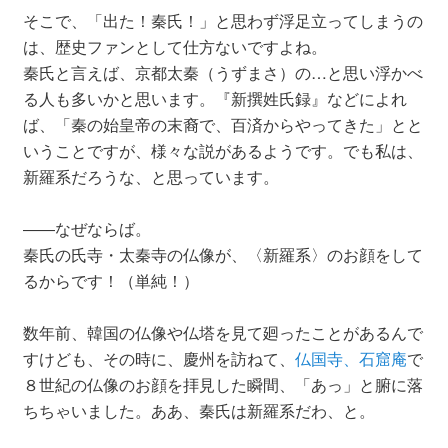
そこで、「出た！秦氏！」と思わず浮足立ってしまうの
は、歴史ファンとして仕方ないですよね。
秦氏と言えば、京都太秦（うずまさ）の…と思い浮かべ
る人も多いかと思います。『新撰姓氏録』などによれ
ば、「秦の始皇帝の末裔で、百済からやってきた」とと
いうことですが、様々な説があるようです。でも私は、
新羅系だろうな、と思っています。
――なぜならば。
秦氏の氏寺・太秦寺の仏像が、〈新羅系〉のお顔をして
るからです！（単純！）
数年前、韓国の仏像や仏塔を見て廻ったことがあるんで
すけども、その時に、慶州を訪ねて、
仏国寺、石窟庵
で
８世紀の仏像のお顔を拝見した瞬間、「あっ」と腑に落
ちちゃいました。ああ、秦氏は新羅系だわ、と。