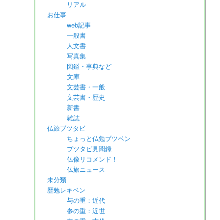
リアル
お仕事
web記事
一般書
人文書
写真集
図鑑・事典など
文庫
文芸書・一般
文芸書・歴史
新書
雑誌
仏旅ブツタビ
ちょっと仏勉ブツベン
ブツタビ見聞録
仏像リコメンド！
仏旅ニュース
未分類
歴勉レキベン
与の重：近代
参の重：近世