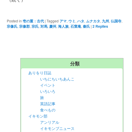
Posted in
壱の重：古代
|
Tagged
アマ
,
ウミ
,
ハタ
,
ムナカタ
,
九州
,
仏国寺
,
宗像氏
,
宗像郡
,
宗氏
,
対馬
,
慶州
,
海人族
,
石窟庵
,
秦氏
|
2
Replies
分類
ありをり日誌
いちにちいちあんこ
イベント
いろいろ
旅
英語記事
食べもの
イキモン部
アンリアル
イキモンブニュース