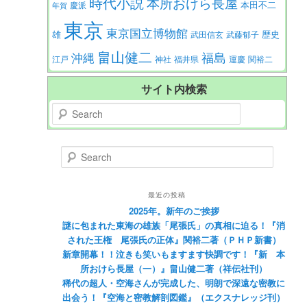
時代小説
本所おけら長屋
本田不二
慶派
年賀
東京
東京国立博物館
歴史
雄
武田信玄
武藤郁子
畠山健二
福島
沖縄
江戸
神社
福井県
運慶
関裕二
サイト内検索
Search
Search
最近の投稿
2025年。新年のご挨拶
謎に包まれた東海の雄族「尾張氏」の真相に迫る！『消
された王権 尾張氏の正体』関裕二著（ＰＨＰ新書）
新章開幕！！泣きも笑いもますます快調です！『新 本
所おけら長屋（一）』畠山健二著（祥伝社刊）
稀代の超人・空海さんが完成した、明朗で深遠な密教に
出会う！『空海と密教解剖図鑑』（エクスナレッジ刊）