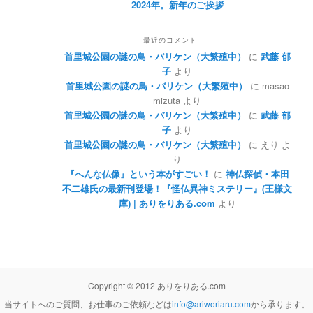
2024年。新年のご挨拶
最近のコメント
首里城公園の謎の鳥・バリケン（大繁殖中）
に
武藤 郁
子
より
首里城公園の謎の鳥・バリケン（大繁殖中）
に
masao
mizuta
より
首里城公園の謎の鳥・バリケン（大繁殖中）
に
武藤 郁
子
より
首里城公園の謎の鳥・バリケン（大繁殖中）
に
えり
よ
り
『へんな仏像』という本がすごい！
に
神仏探偵・本田
不二雄氏の最新刊登場！『怪仏異神ミステリー』(王様文
庫) | ありをりある.com
より
Copyright © 2012 ありをりある.com
当サイトへのご質問、お仕事のご依頼などは
info@ariworiaru.com
から承ります。