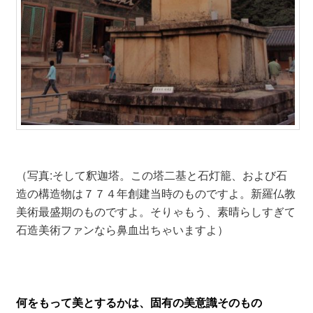
（写真:そして釈迦塔。この塔二基と石灯籠、および石
造の構造物は７７４年創建当時のものですよ。新羅仏教
美術最盛期のものですよ。そりゃもう、素晴らしすぎて
石造美術ファンなら鼻血出ちゃいますよ）
何をもって美とするかは、固有の美意識そのもの