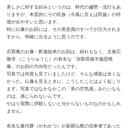
美しさに対する好みというのは、時代の趨勢・流行もあ
りますが、本質的にその氏族（今風に言えば民族）の特
徴が出やすいと思います。
特に仏像のお顔には、その美意識のすべてが注力されま
すから、明確に出るように思うのです。
石窟庵のお像・釈迦如来のお顔は、紛れもなく、太秦広
隆寺 （こうりゅうじ）の有名な「弥勒菩薩半跏思唯
像」のお顔の方向性だったんです。
写真では何度も見ていましたけど、そんな感覚は全くな
かった。仏像を見るときに、こうしたことはよく起こり
ます。写真ではなかなかこの「美の空気感」みたいなも
のは、感じられないんです。
やはり実際に拝観しないと分からないものなのかもしれ
ません。
有名な秦河勝（かわかつ）が新羅仏教の信奉者であった