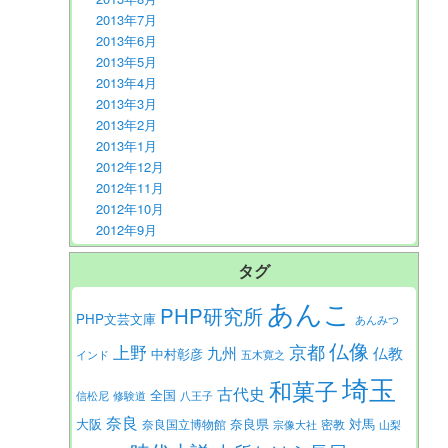
2013年7月
2013年6月
2013年5月
2013年4月
2013年3月
2013年2月
2013年1月
2012年12月
2012年11月
2012年10月
2012年9月
タグ
あんこ
PHP研究所
PHP文芸文庫
あんみつ
仏像
京都
上野
九州
仏教
中村彰彦
インド
五木寛之
埼玉
和菓子
古代史
全国
信松尼
修験道
八王子
奈良
大阪
対馬
奈良県
奈良国立博物館
密教
宗像大社
山梨