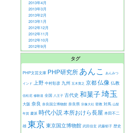
2013年4月
2013年3月
2013年2月
2013年1月
2012年12月
2012年11月
2012年10月
2012年9月
タグ
あんこ
PHP研究所
PHP文芸文庫
あんみつ
仏像
京都
上野
九州
仏教
中村彰彦
インド
五木寛之
埼玉
和菓子
古代史
全国
信松尼
修験道
八王子
奈良
大阪
対馬
奈良県
奈良国立博物館
密教
宗像大社
山梨
時代小説
本所おけら長屋
本田不二
慶派
年賀
東京
東京国立博物館
歴史
雄
武田信玄
武藤郁子