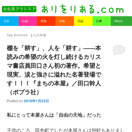
書を持ってそとへ出よう。
Main menu
石部
仏旅
歴勉
生物
日誌
仕事
About
Skip to primary content
Skip to secondary content
ありをりある.com
Tag Archives:
まちの本屋
棚を「耕す」、人を「耕す」――本
読みの希望の火を灯し続けるカリス
マ書店員田口さん初の著作。希望と
現実、涙と強さに溢れた名著登場で
す！！！『まちの本屋』／田口幹人
（ポプラ社）
Posted on
2016年1月23日
私にとって本屋さんは「自由の天地」だった
子供のころ、田舎町でしたが本屋さんは何軒もありまし