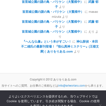
首里城公園の謎の鳥・バリケン（大繁殖中）
に
武藤 郁
子
より
首里城公園の謎の鳥・バリケン（大繁殖中）
に
masao
mizuta
より
首里城公園の謎の鳥・バリケン（大繁殖中）
に
武藤 郁
子
より
首里城公園の謎の鳥・バリケン（大繁殖中）
に
えり
よ
り
『へんな仏像』という本がすごい！
に
神仏探偵・本田
不二雄氏の最新刊登場！『怪仏異神ミステリー』(王様文
庫) | ありをりある.com
より
Copyright © 2012 ありをりある.com
当サイトへのご質問、お仕事のご依頼などは
info@ariworiaru.com
から承ります。
よりよいエクスペリエンスを提供するため、当ウェブサイトでは
Cookie を使用しています。引き続き閲覧する場合、Cookie の使用
本サイトの記事・内容は
クリエイティブ・コモンズ 表示 - 非営利 - 改変禁止 3.0 非移植 ライセンス
の下に提供します。
を承諾したものとみなされます。