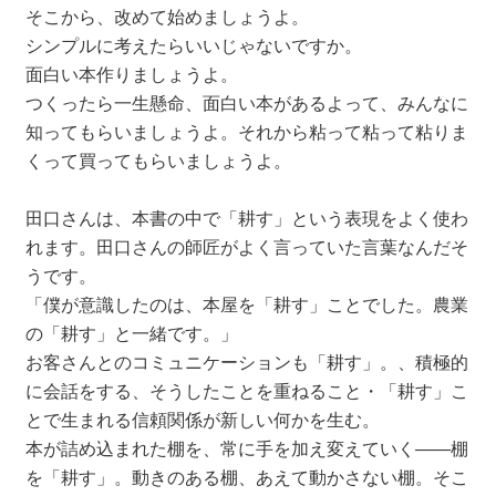
そこから、改めて始めましょうよ。
シンプルに考えたらいいじゃないですか。
面白い本作りましょうよ。
つくったら一生懸命、面白い本があるよって、みんなに
知ってもらいましょうよ。それから粘って粘って粘りま
くって買ってもらいましょうよ。
田口さんは、本書の中で「耕す」という表現をよく使わ
れます。田口さんの師匠がよく言っていた言葉なんだそ
うです。
「僕が意識したのは、本屋を「耕す」ことでした。農業
の「耕す」と一緒です。」
お客さんとのコミュニケーションも「耕す」。、積極的
に会話をする、そうしたことを重ねること・「耕す」こ
とで生まれる信頼関係が新しい何かを生む。
本が詰め込まれた棚を、常に手を加え変えていく――棚
を「耕す」。動きのある棚、あえて動かさない棚。そこ