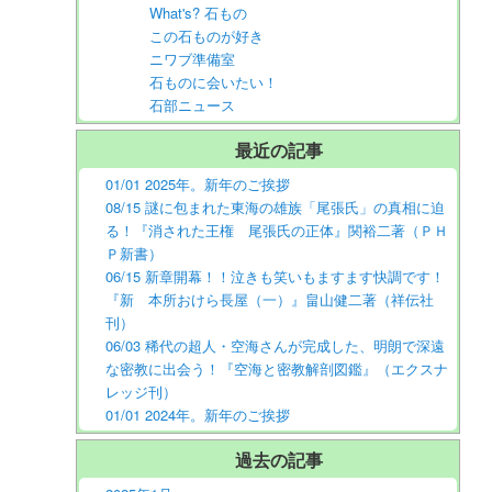
What's? 石もの
この石ものが好き
ニワブ準備室
石ものに会いたい！
石部ニュース
最近の記事
01/01 2025年。新年のご挨拶
08/15 謎に包まれた東海の雄族「尾張氏」の真相に迫
る！『消された王権 尾張氏の正体』関裕二著（ＰＨ
Ｐ新書）
06/15 新章開幕！！泣きも笑いもますます快調です！
『新 本所おけら長屋（一）』畠山健二著（祥伝社
刊）
06/03 稀代の超人・空海さんが完成した、明朗で深遠
な密教に出会う！『空海と密教解剖図鑑』（エクスナ
レッジ刊）
01/01 2024年。新年のご挨拶
過去の記事