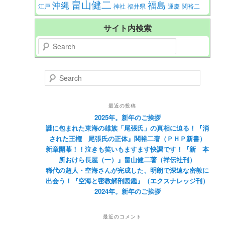
畠山健二
福島
沖縄
江戸
神社
福井県
運慶
関裕二
サイト内検索
Search
Search
最近の投稿
2025年。新年のご挨拶
謎に包まれた東海の雄族「尾張氏」の真相に迫る！『消
された王権 尾張氏の正体』関裕二著（ＰＨＰ新書）
新章開幕！！泣きも笑いもますます快調です！『新 本
所おけら長屋（一）』畠山健二著（祥伝社刊）
稀代の超人・空海さんが完成した、明朗で深遠な密教に
出会う！『空海と密教解剖図鑑』（エクスナレッジ刊）
2024年。新年のご挨拶
最近のコメント