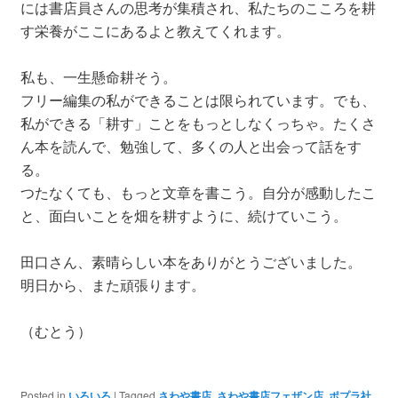
には書店員さんの思考が集積され、私たちのこころを耕
す栄養がここにあるよと教えてくれます。
私も、一生懸命耕そう。
フリー編集の私ができることは限られています。でも、
私ができる「耕す」ことをもっとしなくっちゃ。たくさ
ん本を読んで、勉強して、多くの人と出会って話をす
る。
つたなくても、もっと文章を書こう。自分が感動したこ
と、面白いことを畑を耕すように、続けていこう。
田口さん、素晴らしい本をありがとうございました。
明日から、また頑張ります。
（むとう）
Posted in
いろいろ
|
Tagged
さわや書店
,
さわや書店フェザン店
,
ポプラ社
,