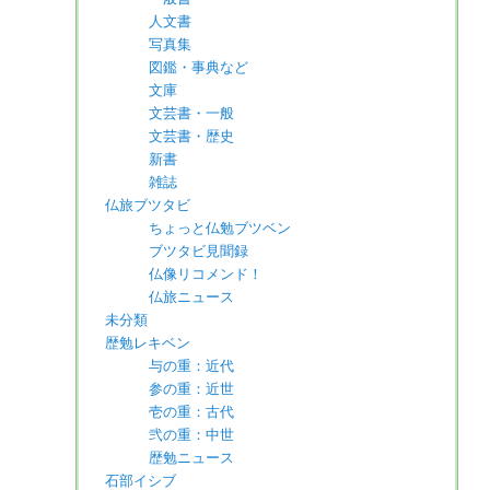
人文書
写真集
図鑑・事典など
文庫
文芸書・一般
文芸書・歴史
新書
雑誌
仏旅ブツタビ
ちょっと仏勉ブツベン
ブツタビ見聞録
仏像リコメンド！
仏旅ニュース
未分類
歴勉レキベン
与の重：近代
参の重：近世
壱の重：古代
弐の重：中世
歴勉ニュース
石部イシブ