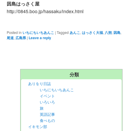
因島はっさく屋
http://0845.boo.jp/hassaku/index.html
Posted in
いちにちいちあんこ
|
Tagged
あんこ
,
はっさく大福
,
八朔
,
因島
,
尾道
,
広島県
|
Leave a reply
分類
ありをり日誌
いちにちいちあんこ
イベント
いろいろ
旅
英語記事
食べもの
イキモン部