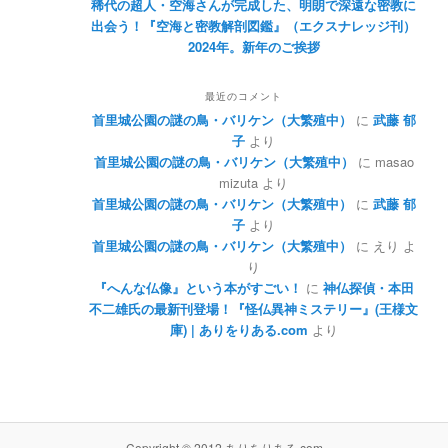
稀代の超人・空海さんが完成した、明朗で深遠な密教に
出会う！『空海と密教解剖図鑑』（エクスナレッジ刊）
2024年。新年のご挨拶
最近のコメント
首里城公園の謎の鳥・バリケン（大繁殖中）
に
武藤 郁
子
より
首里城公園の謎の鳥・バリケン（大繁殖中）
に
masao
mizuta
より
首里城公園の謎の鳥・バリケン（大繁殖中）
に
武藤 郁
子
より
首里城公園の謎の鳥・バリケン（大繁殖中）
に
えり
よ
り
『へんな仏像』という本がすごい！
に
神仏探偵・本田
不二雄氏の最新刊登場！『怪仏異神ミステリー』(王様文
庫) | ありをりある.com
より
Copyright © 2012 ありをりある.com