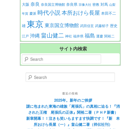
奈良
大阪
対馬
奈良県
奈良国立博物館
密教
宗像大社
山梨
時代小説
本所おけら長屋
本田不二
慶派
年賀
東京
東京国立博物館
歴史
雄
武田信玄
武藤郁子
畠山健二
福島
沖縄
江戸
神社
福井県
運慶
関裕二
サイト内検索
Search
Search
最近の投稿
2025年。新年のご挨拶
謎に包まれた東海の雄族「尾張氏」の真相に迫る！『消
された王権 尾張氏の正体』関裕二著（ＰＨＰ新書）
新章開幕！！泣きも笑いもますます快調です！『新 本
所おけら長屋（一）』畠山健二著（祥伝社刊）