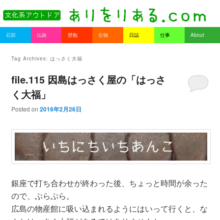
書を持ってそとへ出よう。
Main menu
石部
仏旅
歴勉
生物
日誌
仕事
About
Skip to primary content
Skip to secondary content
ありをりある.com
Tag Archives:
はっさく大福
file.115 因島はっさく屋の「はっさ
く大福」
Posted on
2016年2月26日
銀座で打ち合わせが終わった後、ちょっと時間が余った
ので、ぶらぶら。
広島の物産館に吸い込まれるようにはいって行くと、な