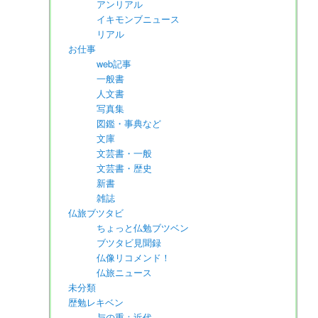
アンリアル
イキモンブニュース
リアル
お仕事
web記事
一般書
人文書
写真集
図鑑・事典など
文庫
文芸書・一般
文芸書・歴史
新書
雑誌
仏旅ブツタビ
ちょっと仏勉ブツベン
ブツタビ見聞録
仏像リコメンド！
仏旅ニュース
未分類
歴勉レキベン
与の重：近代