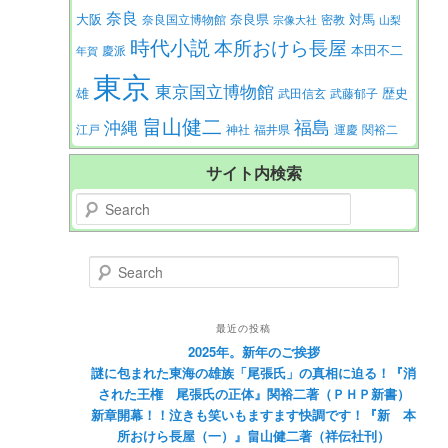
奈良
大阪
対馬
奈良県
奈良国立博物館
密教
宗像大社
山梨
時代小説
本所おけら長屋
本田不二
慶派
年賀
東京
東京国立博物館
歴史
雄
武田信玄
武藤郁子
畠山健二
福島
沖縄
江戸
神社
福井県
運慶
関裕二
サイト内検索
Search
Search
最近の投稿
2025年。新年のご挨拶
謎に包まれた東海の雄族「尾張氏」の真相に迫る！『消
された王権 尾張氏の正体』関裕二著（ＰＨＰ新書）
新章開幕！！泣きも笑いもますます快調です！『新 本
所おけら長屋（一）』畠山健二著（祥伝社刊）