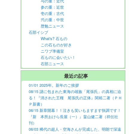
与の重：近代
参の重：近世
壱の重：古代
弐の重：中世
歴勉ニュース
石部イシブ
What's? 石もの
この石ものが好き
ニワブ準備室
石ものに会いたい！
石部ニュース
最近の記事
01/01 2025年。新年のご挨拶
08/15 謎に包まれた東海の雄族「尾張氏」の真相に迫
る！『消された王権 尾張氏の正体』関裕二著（ＰＨ
Ｐ新書）
06/15 新章開幕！！泣きも笑いもますます快調です！
『新 本所おけら長屋（一）』畠山健二著（祥伝社
刊）
06/03 稀代の超人・空海さんが完成した、明朗で深遠