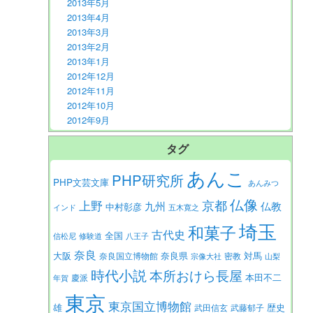
2013年5月
2013年4月
2013年3月
2013年2月
2013年1月
2012年12月
2012年11月
2012年10月
2012年9月
タグ
あんこ
PHP研究所
PHP文芸文庫
あんみつ
仏像
京都
上野
九州
仏教
中村彰彦
インド
五木寛之
埼玉
和菓子
古代史
全国
信松尼
修験道
八王子
奈良
大阪
対馬
奈良県
奈良国立博物館
密教
宗像大社
山梨
時代小説
本所おけら長屋
本田不二
慶派
年賀
東京
東京国立博物館
歴史
雄
武田信玄
武藤郁子