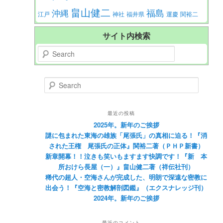
畠山健二
福島
沖縄
江戸
神社
福井県
運慶
関裕二
サイト内検索
Search
Search
最近の投稿
2025年。新年のご挨拶
謎に包まれた東海の雄族「尾張氏」の真相に迫る！『消
された王権 尾張氏の正体』関裕二著（ＰＨＰ新書）
新章開幕！！泣きも笑いもますます快調です！『新 本
所おけら長屋（一）』畠山健二著（祥伝社刊）
稀代の超人・空海さんが完成した、明朗で深遠な密教に
出会う！『空海と密教解剖図鑑』（エクスナレッジ刊）
2024年。新年のご挨拶
最近のコメント