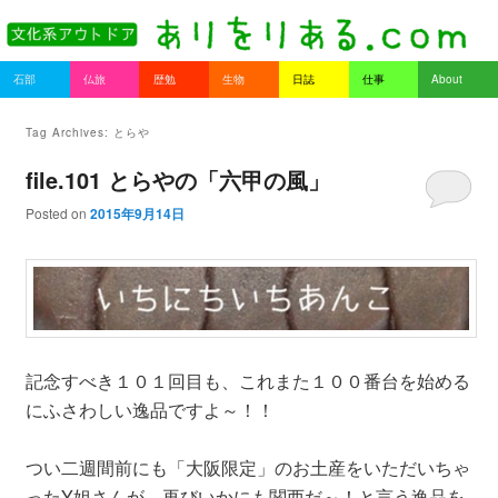
書を持ってそとへ出よう。
Main menu
石部
仏旅
歴勉
生物
日誌
仕事
About
Skip to primary content
Skip to secondary content
ありをりある.com
Tag Archives:
とらや
file.101 とらやの「六甲の風」
Posted on
2015年9月14日
記念すべき１０１回目も、これまた１００番台を始める
にふさわしい逸品ですよ～！！
つい二週間前にも「大阪限定」のお土産をいただいちゃ
ったY姐さんが、再びいかにも関西だ～！と言う逸品を