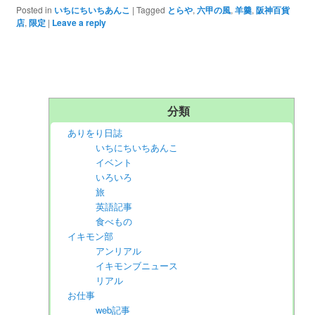
Posted in
いちにちいちあんこ
|
Tagged
とらや
,
六甲の風
,
羊羹
,
阪神百貨
店
,
限定
|
Leave a reply
分類
ありをり日誌
いちにちいちあんこ
イベント
いろいろ
旅
英語記事
食べもの
イキモン部
アンリアル
イキモンブニュース
リアル
お仕事
web記事