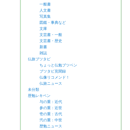
一般書
人文書
写真集
図鑑・事典など
文庫
文芸書・一般
文芸書・歴史
新書
雑誌
仏旅ブツタビ
ちょっと仏勉ブツベン
ブツタビ見聞録
仏像リコメンド！
仏旅ニュース
未分類
歴勉レキベン
与の重：近代
参の重：近世
壱の重：古代
弐の重：中世
歴勉ニュース