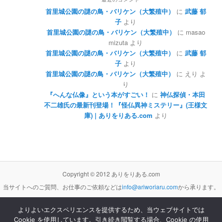
首里城公園の謎の鳥・バリケン（大繁殖中）
に
武藤 郁
子
より
首里城公園の謎の鳥・バリケン（大繁殖中）
に
masao
mizuta
より
首里城公園の謎の鳥・バリケン（大繁殖中）
に
武藤 郁
子
より
首里城公園の謎の鳥・バリケン（大繁殖中）
に
えり
よ
り
『へんな仏像』という本がすごい！
に
神仏探偵・本田
不二雄氏の最新刊登場！『怪仏異神ミステリー』(王様文
庫) | ありをりある.com
より
Copyright © 2012 ありをりある.com
当サイトへのご質問、お仕事のご依頼などは
info@ariworiaru.com
から承ります。
よりよいエクスペリエンスを提供するため、当ウェブサイトでは
Cookie を使用しています。引き続き閲覧する場合、Cookie の使用
本サイトの記事・内容は
クリエイティブ・コモンズ 表示 - 非営利 - 改変禁止 3.0 非移植 ライセンス