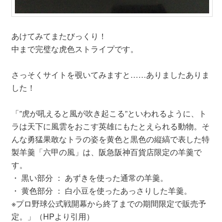
あけてみてまたびっくり！
中まで完璧な虎色ストライプです。
さっそくサイトを覗いてみますと……ありましたありま
した！
「”虎が吼えると風が吹き起こる”といわれるように、ト
ラは天下に風雲をおこす英雄にもたとえられる動物。そ
んな勇猛果敢なトラの姿を黄色と黒色の縦縞で表した特
製羊羹「六甲の風」は、阪急阪神百貨店限定の羊羹で
す。
・ 黒い部分 ： あずきを使った通常の羊羹。
・ 黄色部分 ： 白小豆を使ったあっさりした羊羹。
※プロ野球公式戦開幕から終了までの期間限定で販売予
定。」（HPより引用）