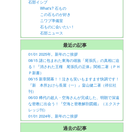
石部イシブ
What's? 石もの
この石ものが好き
ニワブ準備室
石ものに会いたい！
石部ニュース
最近の記事
01/01 2025年。新年のご挨拶
08/15 謎に包まれた東海の雄族「尾張氏」の真相に迫
る！『消された王権 尾張氏の正体』関裕二著（ＰＨ
Ｐ新書）
06/15 新章開幕！！泣きも笑いもますます快調です！
『新 本所おけら長屋（一）』畠山健二著（祥伝社
刊）
06/03 稀代の超人・空海さんが完成した、明朗で深遠
な密教に出会う！『空海と密教解剖図鑑』（エクスナ
レッジ刊）
01/01 2024年。新年のご挨拶
過去の記事