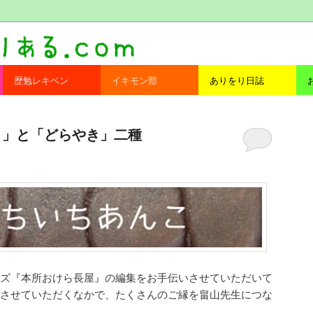
com
歴勉レキベン
イキモン部
ありをり日誌
らやき」と「どらやき」二種
ズ『本所おけら長屋』の編集をお手伝いさせていただいて
させていただくなかで、たくさんのご縁を畠山先生につな