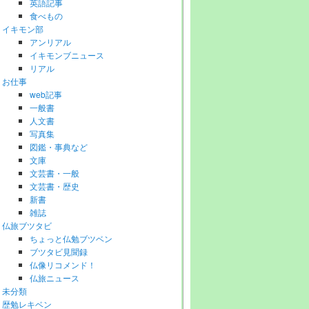
英語記事
食べもの
イキモン部
アンリアル
イキモンブニュース
リアル
お仕事
web記事
一般書
人文書
写真集
図鑑・事典など
文庫
文芸書・一般
文芸書・歴史
新書
雑誌
仏旅ブツタビ
ちょっと仏勉ブツベン
ブツタビ見聞録
仏像リコメンド！
仏旅ニュース
未分類
歴勉レキベン