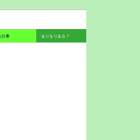
お仕事
ありをりある？