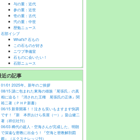
与の重：近代
参の重：近世
壱の重：古代
弐の重：中世
歴勉ニュース
石部イシブ
What's? 石もの
この石ものが好き
ニワブ準備室
石ものに会いたい！
石部ニュース
最近の記事
01/01 2025年。新年のご挨拶
08/15 謎に包まれた東海の雄族「尾張氏」の真
相に迫る！『消された王権 尾張氏の正体』関
裕二著（ＰＨＰ新書）
06/15 新章開幕！！泣きも笑いもますます快調
です！『新 本所おけら長屋（一）』畠山健二
著（祥伝社刊）
06/03 稀代の超人・空海さんが完成した、明朗
で深遠な密教に出会う！『空海と密教解剖図
鑑』（エクスナレッジ刊）