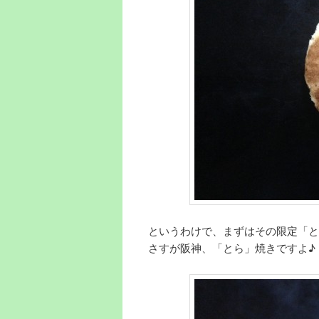
というわけで、まずはその限定「と
さすが阪神、「とら」焼きですよ♪