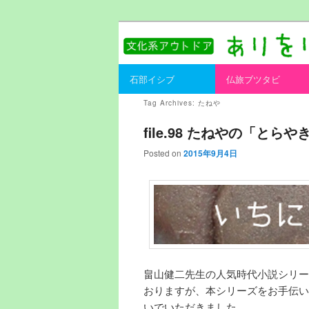
書を持ってそとへ出よう。
ありをりある.
Main menu
石部イシブ
仏旅ブツタビ
Skip to primary content
Skip to secondary content
Tag Archives:
たねや
file.98 たねやの「と
Posted on
2015年9月4日
畠山健二先生の人気時代小説シリー
おりますが、本シリーズをお手伝い
いでいただきました。