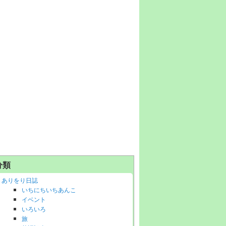
分類
ありをり日誌
いちにちいちあんこ
イベント
いろいろ
旅