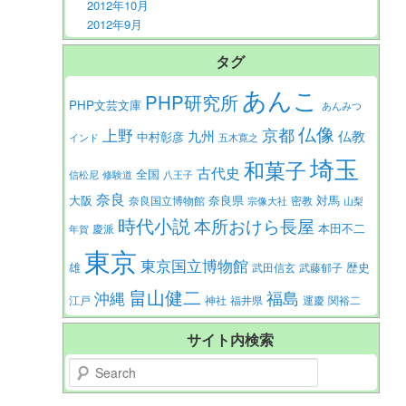
2012年10月
2012年9月
タグ
あんこ
PHP研究所
PHP文芸文庫
あんみつ
仏像
京都
上野
九州
仏教
中村彰彦
インド
五木寛之
埼玉
和菓子
古代史
全国
信松尼
修験道
八王子
奈良
大阪
対馬
奈良県
奈良国立博物館
密教
宗像大社
山梨
時代小説
本所おけら長屋
本田不二
慶派
年賀
東京
東京国立博物館
歴史
雄
武田信玄
武藤郁子
畠山健二
福島
沖縄
江戸
神社
福井県
運慶
関裕二
サイト内検索
Search