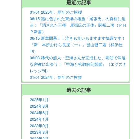
最近の記事
01/01 2025年。新年のご挨拶
08/15 謎に包まれた東海の雄族「尾張氏」の真相に迫
る！『消された王権 尾張氏の正体』関裕二著（ＰＨ
Ｐ新書）
06/15 新章開幕！！泣きも笑いもますます快調です！
『新 本所おけら長屋（一）』畠山健二著（祥伝社
刊）
06/03 稀代の超人・空海さんが完成した、明朗で深遠
な密教に出会う！『空海と密教解剖図鑑』（エクスナ
レッジ刊）
01/01 2024年。新年のご挨拶
過去の記事
2025年1月
2024年8月
2024年6月
2024年1月
2023年9月
2023年8月
2023年3月