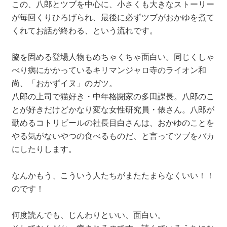
この、八郎とツブを中心に、小さくも大きなストーリー
が毎回くりひろげられ、最後に必ずツブがおかゆを煮て
くれてお話が終わる、という流れです。
脇を固める登場人物もめちゃくちゃ面白い。同じくしゃ
べり病にかかっているキリマンジャロ寺のライオン和
尚、「おかずイヌ」のガツ。
八郎の上司で猫好き・中年格闘家の多田課長。八郎のこ
とが好きだけどかなり変な女性研究員・俵さん。八郎が
勤めるコトリビールの社長目白さんは、おかゆのことを
やる気がないやつの食べるものだ、と言ってツブをバカ
にしたりします。
なんかもう、こういう人たちがまたたまらなくいい！！
のです！
何度読んでも、じんわりといい、面白い。