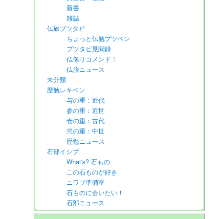
新書
雑誌
仏旅ブツタビ
ちょっと仏勉ブツベン
ブツタビ見聞録
仏像リコメンド！
仏旅ニュース
未分類
歴勉レキベン
与の重：近代
参の重：近世
壱の重：古代
弐の重：中世
歴勉ニュース
石部イシブ
What's? 石もの
この石ものが好き
ニワブ準備室
石ものに会いたい！
石部ニュース