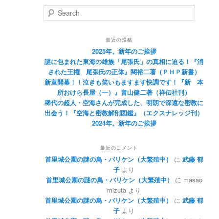
Search
最近の投稿
2025年。新年のご挨拶
謎に包まれた東海の雄族「尾張氏」の真相に迫る！『消
された王権 尾張氏の正体』関裕二著（ＰＨＰ新書）
新章開幕！！泣きも笑いもますます快調です！『新 本
所おけら長屋（一）』畠山健二著（祥伝社刊）
稀代の超人・空海さんが完成した、明朗で深遠な密教に
出会う！『空海と密教解剖図鑑』（エクスナレッジ刊）
2024年。新年のご挨拶
最近のコメント
首里城公園の謎の鳥・バリケン（大繁殖中）
に
武藤 郁
子
より
首里城公園の謎の鳥・バリケン（大繁殖中）
に
masao
mizuta
より
首里城公園の謎の鳥・バリケン（大繁殖中）
に
武藤 郁
子
より