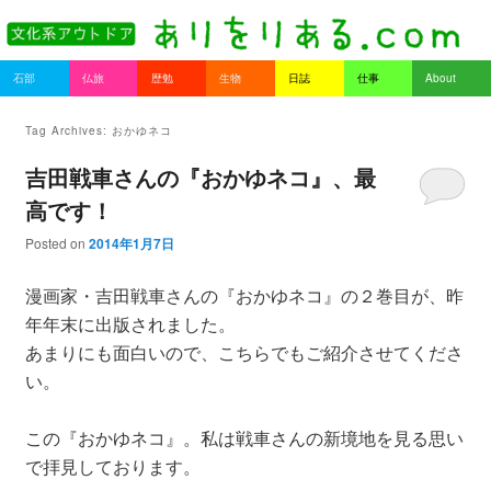
書を持ってそとへ出よう。
Main menu
石部
仏旅
歴勉
生物
日誌
仕事
About
Skip to primary content
Skip to secondary content
ありをりある.com
Tag Archives:
おかゆネコ
吉田戦車さんの『おかゆネコ』、最
高です！
Posted on
2014年1月7日
漫画家・吉田戦車さんの『おかゆネコ』の２巻目が、昨
年年末に出版されました。
あまりにも面白いので、こちらでもご紹介させてくださ
い。
この『おかゆネコ』。私は戦車さんの新境地を見る思い
で拝見しております。