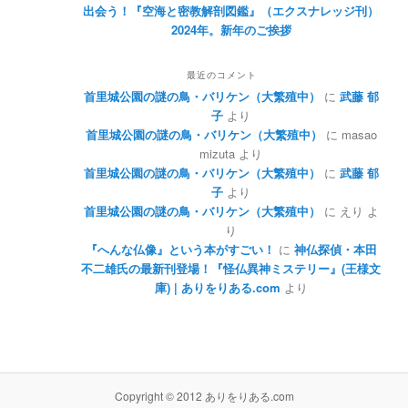
出会う！『空海と密教解剖図鑑』（エクスナレッジ刊）
2024年。新年のご挨拶
最近のコメント
首里城公園の謎の鳥・バリケン（大繁殖中）
に
武藤 郁
子
より
首里城公園の謎の鳥・バリケン（大繁殖中）
に
masao
mizuta
より
首里城公園の謎の鳥・バリケン（大繁殖中）
に
武藤 郁
子
より
首里城公園の謎の鳥・バリケン（大繁殖中）
に
えり
よ
り
『へんな仏像』という本がすごい！
に
神仏探偵・本田
不二雄氏の最新刊登場！『怪仏異神ミステリー』(王様文
庫) | ありをりある.com
より
Copyright © 2012 ありをりある.com