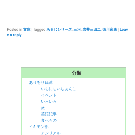
Posted in
文庫
|
Tagged
あるじシリーズ
,
三河
,
岩井三四二
,
徳川家康
|
Leav
e a reply
分類
ありをり日誌
いちにちいちあんこ
イベント
いろいろ
旅
英語記事
食べもの
イキモン部
アンリアル