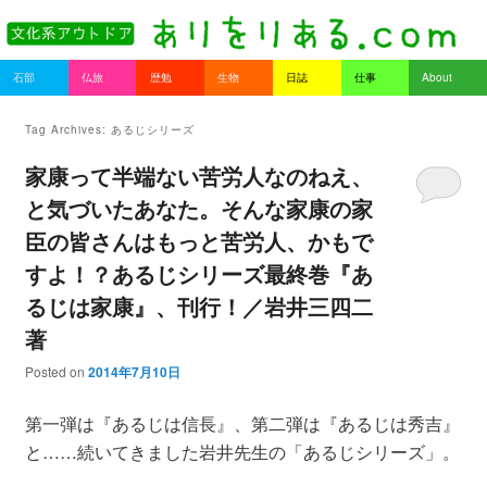
書を持ってそとへ出よう。
Main menu
石部
仏旅
歴勉
生物
日誌
仕事
About
Skip to primary content
Skip to secondary content
ありをりある.com
Tag Archives:
あるじシリーズ
家康って半端ない苦労人なのねえ、
と気づいたあなた。そんな家康の家
臣の皆さんはもっと苦労人、かもで
すよ！？あるじシリーズ最終巻『あ
るじは家康』、刊行！／岩井三四二
著
Posted on
2014年7月10日
第一弾は『あるじは信長』、第二弾は『あるじは秀吉』
と……続いてきました岩井先生の「あるじシリーズ」。