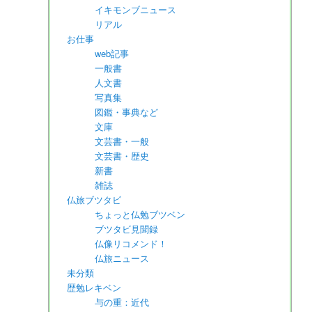
イキモンブニュース
リアル
お仕事
web記事
一般書
人文書
写真集
図鑑・事典など
文庫
文芸書・一般
文芸書・歴史
新書
雑誌
仏旅ブツタビ
ちょっと仏勉ブツベン
ブツタビ見聞録
仏像リコメンド！
仏旅ニュース
未分類
歴勉レキベン
与の重：近代