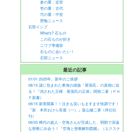
参の重：近世
壱の重：古代
弐の重：中世
歴勉ニュース
石部イシブ
What's? 石もの
この石ものが好き
ニワブ準備室
石ものに会いたい！
石部ニュース
最近の記事
01/01 2025年。新年のご挨拶
08/15 謎に包まれた東海の雄族「尾張氏」の真相に迫
る！『消された王権 尾張氏の正体』関裕二著（ＰＨ
Ｐ新書）
06/15 新章開幕！！泣きも笑いもますます快調です！
『新 本所おけら長屋（一）』畠山健二著（祥伝社
刊）
06/03 稀代の超人・空海さんが完成した、明朗で深遠
な密教に出会う！『空海と密教解剖図鑑』（エクスナ