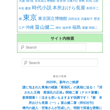
奈良
大阪
対馬
奈良県
奈良国立博物館
密教
宗像大社
山梨
時代小説
本所おけら長屋
本田不二
慶派
年賀
東京
東京国立博物館
歴史
雄
武田信玄
武藤郁子
畠山健二
福島
沖縄
江戸
神社
福井県
運慶
関裕二
サイト内検索
Search
Search
最近の投稿
2025年。新年のご挨拶
謎に包まれた東海の雄族「尾張氏」の真相に迫る！『消
された王権 尾張氏の正体』関裕二著（ＰＨＰ新書）
新章開幕！！泣きも笑いもますます快調です！『新 本
所おけら長屋（一）』畠山健二著（祥伝社刊）
稀代の超人・空海さんが完成した、明朗で深遠な密教に