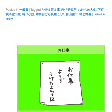
Posted in
一般書
|
Tagged
PHP文芸文庫
,
PHP研究所
,
おけら的人生
,
下町
,
廣済堂出版
,
時代小説
,
本所おけら長屋
,
江戸
,
畠山健二
,
粋と野暮
|
Leave a
reply
お仕事