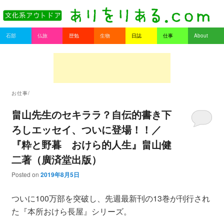
書を持ってそとへ出よう。
Main menu
石部
仏旅
歴勉
生物
日誌
仕事
About
Skip to primary content
Skip to secondary content
ありをりある.com
お仕事/
畠山先生のセキララ？自伝的書き下
ろしエッセイ、ついに登場！！／
『粋と野暮 おけら的人生』畠山健
二著（廣済堂出版）
Posted on
2019年8月5日
ついに100万部を突破し、先週最新刊の13巻が刊行され
た『本所おけら長屋』シリーズ。