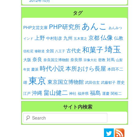
2012年10月
タグ
あんこ
PHP研究所
PHP文芸文庫
あんみつ
仏像
京都
上野
九州
仏教
中村彰彦
インド
五木寛之
埼玉
和菓子
古代史
全国
信松尼
修験道
八王子
奈良
大阪
対馬
奈良県
奈良国立博物館
密教
宗像大社
山梨
時代小説
本所おけら長屋
本田不二
慶派
年賀
東京
東京国立博物館
歴史
雄
武田信玄
武藤郁子
畠山健二
福島
沖縄
江戸
神社
福井県
運慶
関裕二
サイト内検索
Search