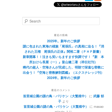
Search
最近の投稿
2025年。新年のご挨拶
謎に包まれた東海の雄族「尾張氏」の真相に迫る！『消
された王権 尾張氏の正体』関裕二著（ＰＨＰ新書）
新章開幕！！泣きも笑いもますます快調です！『新 本
所おけら長屋（一）』畠山健二著（祥伝社刊）
稀代の超人・空海さんが完成した、明朗で深遠な密教に
出会う！『空海と密教解剖図鑑』（エクスナレッジ刊）
2024年。新年のご挨拶
最近のコメント
首里城公園の謎の鳥・バリケン（大繁殖中）
に
武藤 郁
子
より
首里城公園の謎の鳥・バリケン（大繁殖中）
に
masao
mizuta
より