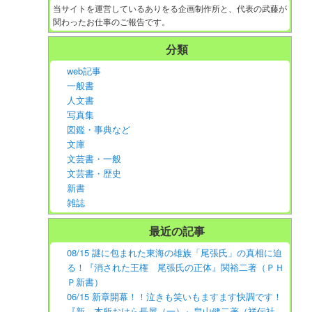
当サイトを運営しているありをる企画制作所と、代表の武藤が
関わったお仕事のご報告です。
分類
web記事
一般書
人文書
写真集
図鑑・事典など
文庫
文芸書・一般
文芸書・歴史
新書
雑誌
最近の記事
08/15 謎に包まれた東海の雄族「尾張氏」の真相に迫
る！『消された王権 尾張氏の正体』関裕二著（ＰＨ
Ｐ新書）
06/15 新章開幕！！泣きも笑いもますます快調です！
『新 本所おけら長屋（一）』畠山健二著（祥伝社