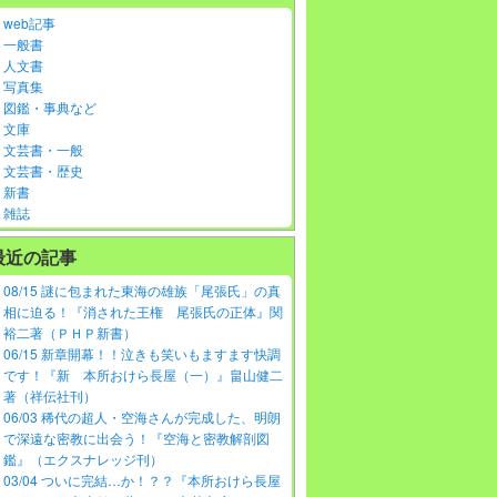
web記事
一般書
人文書
写真集
図鑑・事典など
文庫
文芸書・一般
文芸書・歴史
新書
雑誌
最近の記事
08/15 謎に包まれた東海の雄族「尾張氏」の真
相に迫る！『消された王権 尾張氏の正体』関
裕二著（ＰＨＰ新書）
06/15 新章開幕！！泣きも笑いもますます快調
です！『新 本所おけら長屋（一）』畠山健二
著（祥伝社刊）
06/03 稀代の超人・空海さんが完成した、明朗
で深遠な密教に出会う！『空海と密教解剖図
鑑』（エクスナレッジ刊）
03/04 ついに完結…か！？？『本所おけら長屋