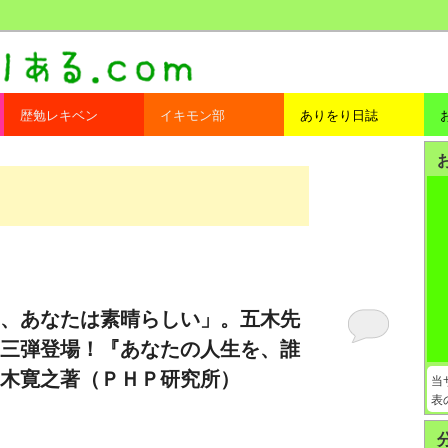
com
歴勉レキベン
イキモン部
ありをり日誌
、あなたは素晴らしい」。五木先
三弾登場！『あなたの人生を、誰
木寛之著（ＰＨＰ研究所）
当
表