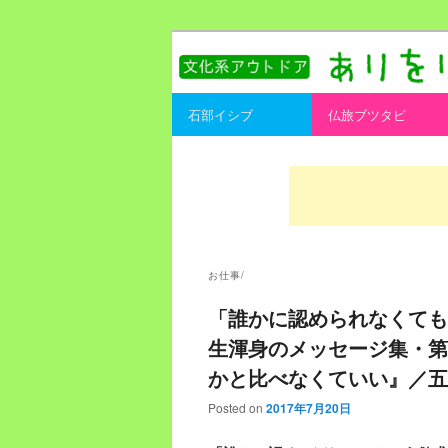
書を持ってそとへ出よう。
ありをりある.
Main menu
石部イシブ
仏旅ブツタビ
Skip to primary content
Skip to secondary content
お仕事/
「誰かに認められなくても
生渾身のメッセージ集・第
かと比べなくていい』／五
Posted on
2017年7月20日