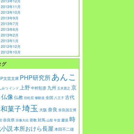
2013年12月
2013年11月
2013年10月
2013年9月
2013年7月
2013年6月
2013年2月
2013年1月
2012年12月
2012年10月
タグ
あんこ
PHP研究所
HP文芸文庫
京
上野
九州
中村彰彦
んみつ
インド
五木寛之
仏像
都
古代
仏教
全国
信松尼
修験道
八王子
埼玉
和菓子
奈良
大阪
奈良国立博
時
対馬
奈良県
館
密教
慶派
宗像大社
山梨
年賀
代小説
本所おけら長屋
本田不二雄