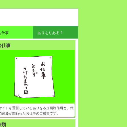
お仕事
ありをりある？
お仕事
サイトを運営しているありをる企画制作所と、代
の武藤が関わったお仕事のご報告です。
分類