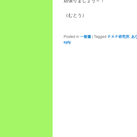
頑張りましょう～！
（むとう）
Posted in
一般書
|
Tagged
ＰＨＰ研究所
,
あ
eply