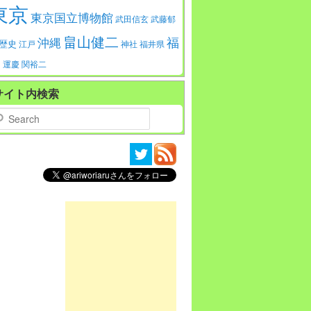
東京
東京国立博物館
武田信玄
武藤郁
畠山健二
福
沖縄
歴史
江戸
神社
福井県
島
運慶
関裕二
サイト内検索
arch