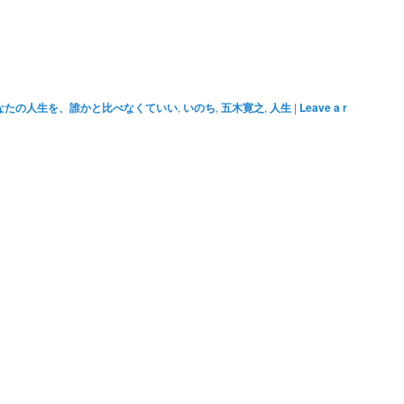
なたの人生を、誰かと比べなくていい
,
いのち
,
五木寛之
,
人生
|
Leave a r