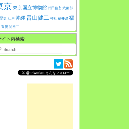
東京
東京国立博物館
武田信玄
武藤郁
畠山健二
福
沖縄
歴史
江戸
神社
福井県
島
運慶
関裕二
サイト内検索
arch