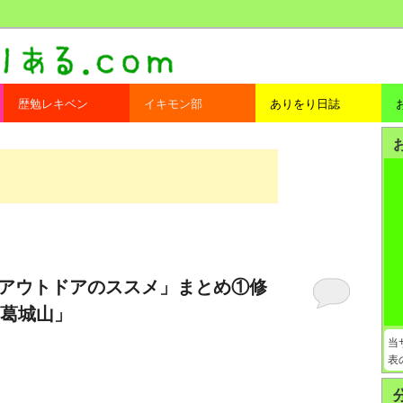
com
歴勉レキベン
イキモン部
ありをり日誌
文化系アウトドアのススメ」まとめ①修
葛城山」
当
表