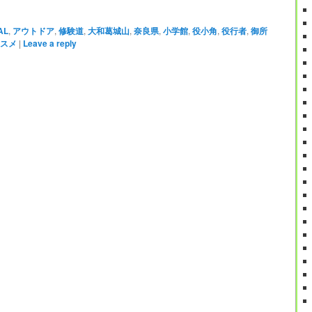
AL
,
アウトドア
,
修験道
,
大和葛城山
,
奈良県
,
小学館
,
役小角
,
役行者
,
御所
スメ
|
Leave a reply