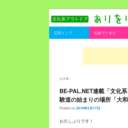
書を持ってそとへ出よう。
ありをりある.
Main menu
石部イシブ
仏旅ブツタビ
Skip to primary content
Skip to secondary content
お仕事/
BE-PAL.NET連載「
験道の始まりの場所「大和
Posted on
2019年3月17日
お久しぶりです！