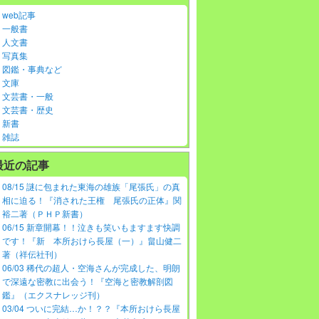
web記事
一般書
人文書
写真集
図鑑・事典など
文庫
文芸書・一般
文芸書・歴史
新書
雑誌
最近の記事
08/15 謎に包まれた東海の雄族「尾張氏」の真
相に迫る！『消された王権 尾張氏の正体』関
裕二著（ＰＨＰ新書）
06/15 新章開幕！！泣きも笑いもますます快調
です！『新 本所おけら長屋（一）』畠山健二
著（祥伝社刊）
06/03 稀代の超人・空海さんが完成した、明朗
で深遠な密教に出会う！『空海と密教解剖図
鑑』（エクスナレッジ刊）
03/04 ついに完結…か！？？『本所おけら長屋