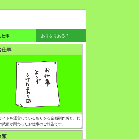
お仕事
ありをりある？
お仕事
サイトを運営しているありをる企画制作所と、代
の武藤が関わったお仕事のご報告です。
分類