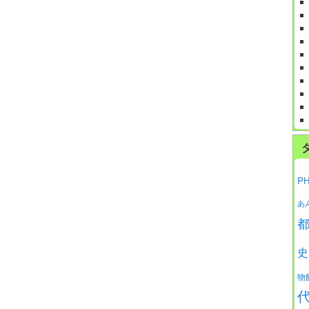
P
あ
史
物