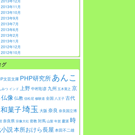
2013年12月
2013年11月
2013年10月
2013年9月
2013年7月
2013年6月
2013年2月
2013年1月
2012年12月
2012年10月
タグ
あんこ
PHP研究所
HP文芸文庫
京
上野
九州
中村彰彦
んみつ
インド
五木寛之
仏像
都
古代
仏教
全国
信松尼
修験道
八王子
埼玉
和菓子
奈良
大阪
奈良国立博
時
対馬
奈良県
館
密教
慶派
宗像大社
山梨
年賀
代小説
本所おけら長屋
本田不二雄