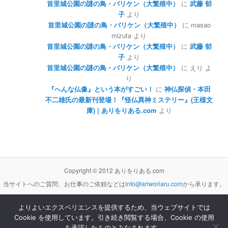
首里城公園の謎の鳥・バリケン（大繁殖中）
に
武藤 郁
子
より
首里城公園の謎の鳥・バリケン（大繁殖中）
に
masao
mizuta
より
首里城公園の謎の鳥・バリケン（大繁殖中）
に
武藤 郁
子
より
首里城公園の謎の鳥・バリケン（大繁殖中）
に
えり
よ
り
『へんな仏像』という本がすごい！
に
神仏探偵・本田
不二雄氏の最新刊登場！『怪仏異神ミステリー』(王様文
庫) | ありをりある.com
より
Copyright © 2012 ありをりある.com
当サイトへのご質問、お仕事のご依頼などは
info@ariworiaru.com
から承ります。
よりよいエクスペリエンスを提供するため、当ウェブサイトでは
Cookie を使用しています。引き続き閲覧する場合、Cookie の使用
本サイトの記事・内容は
クリエイティブ・コモンズ 表示 - 非営利 - 改変禁止 3.0 非移植 ライセンス
の下に提供します。
を承諾したものとみなされます。