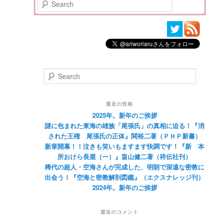
Search
Search
最近の投稿
2025年。新年のご挨拶
謎に包まれた東海の雄族「尾張氏」の真相に迫る！『消
された王権 尾張氏の正体』関裕二著（ＰＨＰ新書）
新章開幕！！泣きも笑いもますます快調です！『新 本
所おけら長屋（一）』畠山健二著（祥伝社刊）
稀代の超人・空海さんが完成した、明朗で深遠な密教に
出会う！『空海と密教解剖図鑑』（エクスナレッジ刊）
2024年。新年のご挨拶
最近のコメント