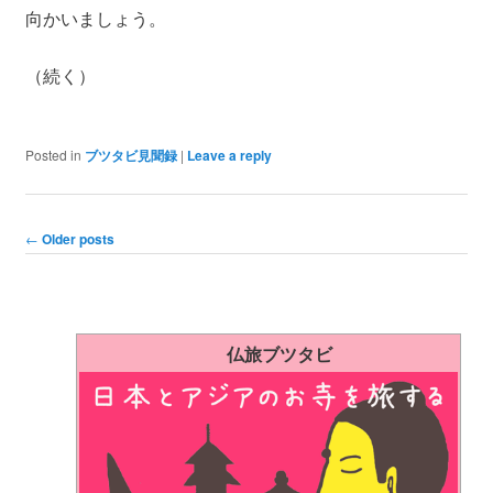
向かいましょう。
（続く）
Posted in
ブツタビ見聞録
|
Leave a reply
Post navigation
←
Older posts
仏旅ブツタビ