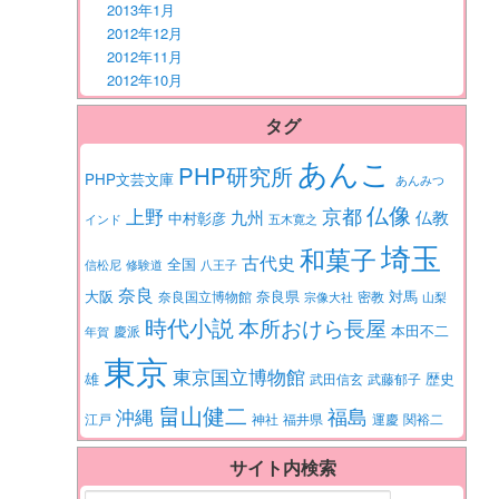
2013年1月
2012年12月
2012年11月
2012年10月
タグ
あんこ
PHP研究所
PHP文芸文庫
あんみつ
仏像
京都
上野
九州
仏教
中村彰彦
インド
五木寛之
埼玉
和菓子
古代史
全国
信松尼
修験道
八王子
奈良
大阪
対馬
奈良県
奈良国立博物館
密教
宗像大社
山梨
時代小説
本所おけら長屋
本田不二
慶派
年賀
東京
東京国立博物館
歴史
雄
武田信玄
武藤郁子
畠山健二
福島
沖縄
江戸
神社
福井県
運慶
関裕二
サイト内検索