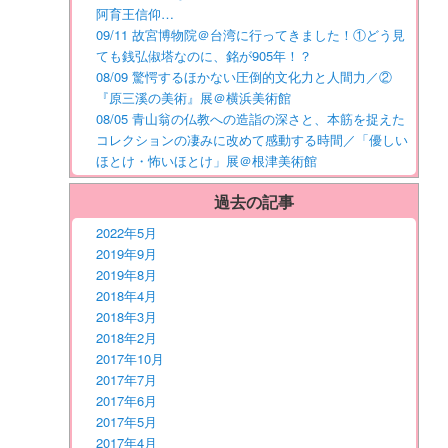
阿育王信仰…
09/11 故宮博物院＠台湾に行ってきました！①どう見
ても銭弘俶塔なのに、銘が905年！？
08/09 驚愕するほかない圧倒的文化力と人間力／②
『原三溪の美術』展＠横浜美術館
08/05 青山翁の仏教への造詣の深さと、本筋を捉えた
コレクションの凄みに改めて感動する時間／「優しい
ほとけ・怖いほとけ」展＠根津美術館
過去の記事
2022年5月
2019年9月
2019年8月
2018年4月
2018年3月
2018年2月
2017年10月
2017年7月
2017年6月
2017年5月
2017年4月