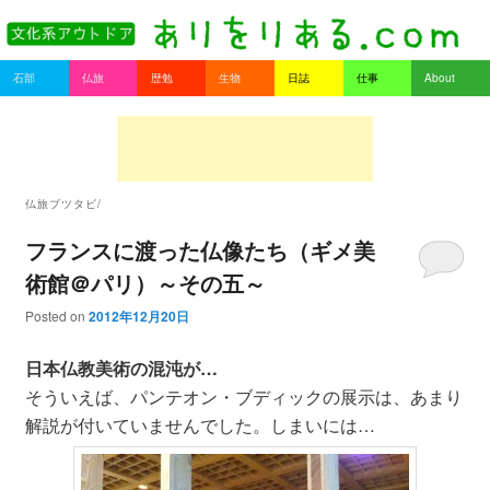
書を持ってそとへ出よう。
Main menu
石部
仏旅
歴勉
生物
日誌
仕事
About
Skip to primary content
Skip to secondary content
ありをりある.com
仏旅ブツタビ/
フランスに渡った仏像たち（ギメ美
術館＠パリ）～その五～
Posted on
2012年12月20日
日本仏教美術の混沌が…
そういえば、パンテオン・ブディックの展示は、あまり
解説が付いていませんでした。しまいには…