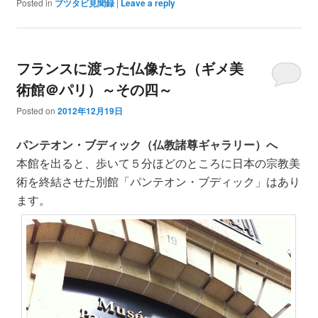
Posted in
ブツタビ見聞録
|
Leave a reply
フランスに渡った仏像たち（ギメ美
術館＠パリ）～その四～
Posted on
2012年12月19日
パンテオン・ブディック（仏教諸尊ギャラリー）へ
本館を出ると、歩いて５分ほどのところに日本の宗教美
術を終結させた別館「パンテオン・ブディック」はあり
ます。