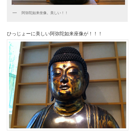
阿弥陀如来坐像。美しい！！
ひっじょーに美しい阿弥陀如来座像が！！！