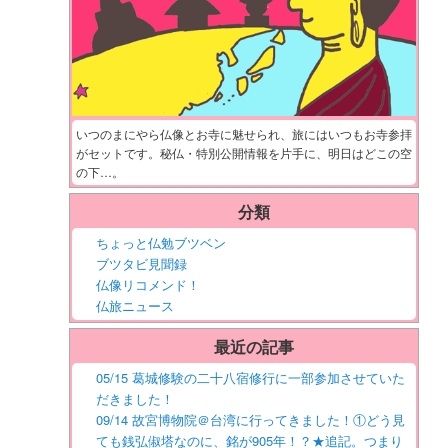
いつのまにやら仏像とお寺に魅せられ、旅にはいつもお寺参拝
がセットです。秘仏・特別公開情報を片手に、明日はどこの空
の下…。
分類
ちょっと仏勉ブツベン
ブツタビ見聞録
仏像リコメンド！
仏旅ニュース
最近の記事
05/15 葛城修験の二十八宿修行に一部参加させていた
だきました！
09/14 故宮博物院＠台湾に行ってきました！①どう見
ても銭弘俶塔なのに、銘が905年！？★追記。つまり