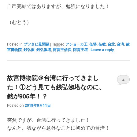
自己完結ではありますが、勉強になりました！
（むとう）
Posted in
ブツタビ見聞録
|
Tagged
アショーカ王
,
仏塔
,
仏教
,
台北
,
台湾
,
故
宮博物院
,
銭弘俶
,
銭弘俶塔
,
阿育王信仰
,
阿育王塔
|
Leave a reply
故宮博物院＠台湾に行ってきまし
4
た！①どう見ても銭弘俶塔なのに、
銘が905年！？
Posted on
2019年9月11日
突然ですが、台湾に行ってきました！
なんと、我ながら意外なことに初めての台湾！