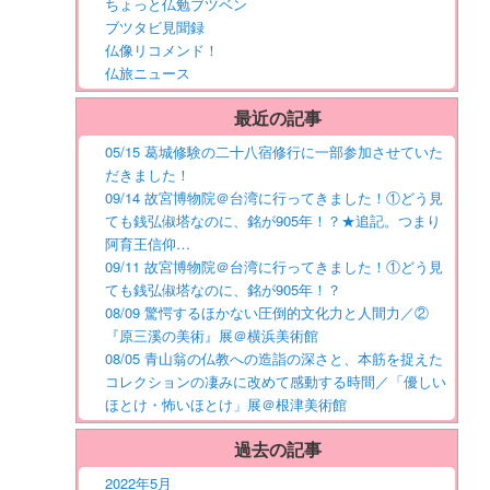
ちょっと仏勉ブツベン
ブツタビ見聞録
仏像リコメンド！
仏旅ニュース
最近の記事
05/15 葛城修験の二十八宿修行に一部参加させていた
だきました！
09/14 故宮博物院＠台湾に行ってきました！①どう見
ても銭弘俶塔なのに、銘が905年！？★追記。つまり
阿育王信仰…
09/11 故宮博物院＠台湾に行ってきました！①どう見
ても銭弘俶塔なのに、銘が905年！？
08/09 驚愕するほかない圧倒的文化力と人間力／②
『原三溪の美術』展＠横浜美術館
08/05 青山翁の仏教への造詣の深さと、本筋を捉えた
コレクションの凄みに改めて感動する時間／「優しい
ほとけ・怖いほとけ」展＠根津美術館
過去の記事
2022年5月