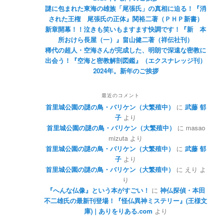
謎に包まれた東海の雄族「尾張氏」の真相に迫る！『消
された王権 尾張氏の正体』関裕二著（ＰＨＰ新書）
新章開幕！！泣きも笑いもますます快調です！『新 本
所おけら長屋（一）』畠山健二著（祥伝社刊）
稀代の超人・空海さんが完成した、明朗で深遠な密教に
出会う！『空海と密教解剖図鑑』（エクスナレッジ刊）
2024年。新年のご挨拶
最近のコメント
首里城公園の謎の鳥・バリケン（大繁殖中）
に
武藤 郁
子
より
首里城公園の謎の鳥・バリケン（大繁殖中）
に
masao
mizuta
より
首里城公園の謎の鳥・バリケン（大繁殖中）
に
武藤 郁
子
より
首里城公園の謎の鳥・バリケン（大繁殖中）
に
えり
よ
り
『へんな仏像』という本がすごい！
に
神仏探偵・本田
不二雄氏の最新刊登場！『怪仏異神ミステリー』(王様文
庫) | ありをりある.com
より