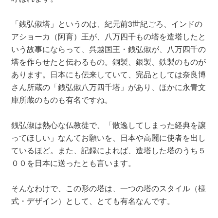
「銭弘俶塔」というのは、紀元前3世紀ごろ、インドの
アショーカ（阿育）王が、八万四千もの塔を造塔したと
いう故事にならって、呉越国王・銭弘俶が、八万四千の
塔を作らせたと伝わるもの。銅製、銀製、鉄製のものが
あります。日本にも伝来していて、完品としては奈良博
さん所蔵の「銭弘俶八万四千塔」があり、ほかに永青文
庫所蔵のものも有名ですね。
銭弘俶は熱心な仏教徒で、「散逸してしまった経典を譲
ってほしい」なんてお願いを、日本や高麗に使者を出し
ているほど。また、記録によれば、造塔した塔のうち５
００を日本に送ったとも言います。
そんなわけで、この形の塔は、一つの塔のスタイル（様
式・デザイン）として、とても有名なんです。