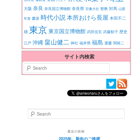
奈良
大阪
対馬
奈良県
奈良国立博物館
密教
宗像大社
山梨
時代小説
本所おけら長屋
本田不二
慶派
年賀
東京
東京国立博物館
歴史
雄
武田信玄
武藤郁子
畠山健二
福島
沖縄
江戸
神社
福井県
運慶
関裕二
サイト内検索
Search
Search
最近の投稿
2025年。新年のご挨拶