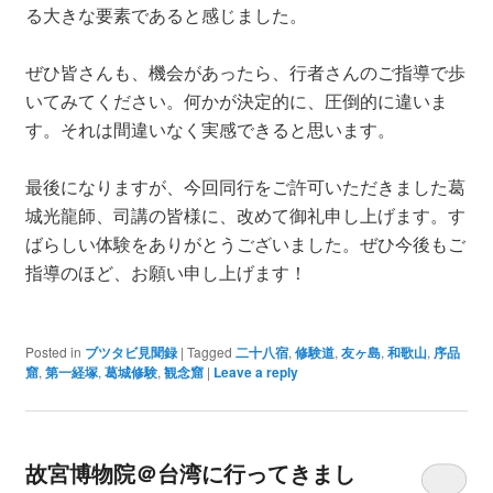
る大きな要素であると感じました。
ぜひ皆さんも、機会があったら、行者さんのご指導で歩
いてみてください。何かが決定的に、圧倒的に違いま
す。それは間違いなく実感できると思います。
最後になりますが、今回同行をご許可いただきました葛
城光龍師、司講の皆様に、改めて御礼申し上げます。す
ばらしい体験をありがとうございました。ぜひ今後もご
指導のほど、お願い申し上げます！
Posted in
ブツタビ見聞録
|
Tagged
二十八宿
,
修験道
,
友ヶ島
,
和歌山
,
序品
窟
,
第一経塚
,
葛城修験
,
観念窟
|
Leave a reply
故宮博物院＠台湾に行ってきまし