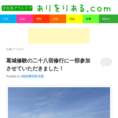
書を持ってそとへ出よう。
Main menu
石部
仏旅
歴勉
生物
日誌
仕事
About
Skip to primary content
Skip to secondary content
ありをりある.com
仏旅ブツタビ/
葛城修験の二十八宿修行に一部参加
させていただきました！
Posted on
2022年5月15日