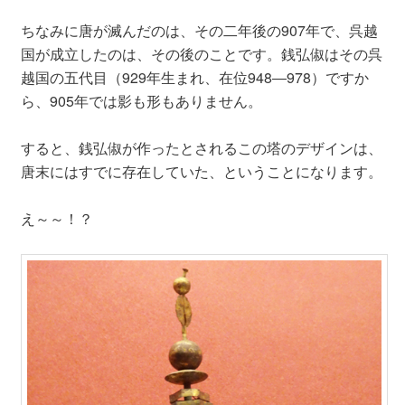
ちなみに唐が滅んだのは、その二年後の907年で、呉越
国が成立したのは、その後のことです。銭弘俶はその呉
越国の五代目（929年生まれ、在位948―978）ですか
ら、905年では影も形もありません。
すると、銭弘俶が作ったとされるこの塔のデザインは、
唐末にはすでに存在していた、ということになります。
え～～！？