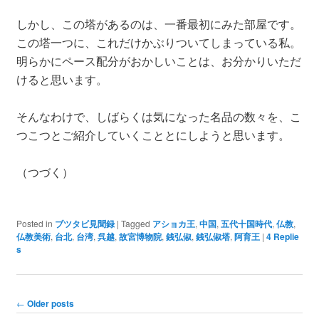
しかし、この塔があるのは、一番最初にみた部屋です。
この塔一つに、これだけかぶりついてしまっている私。
明らかにペース配分がおかしいことは、お分かりいただ
けると思います。
そんなわけで、しばらくは気になった名品の数々を、こ
つこつとご紹介していくこととにしようと思います。
（つづく）
Posted in
ブツタビ見聞録
|
Tagged
アショカ王
,
中国
,
五代十国時代
,
仏教
,
仏教美術
,
台北
,
台湾
,
呉越
,
故宮博物院
,
銭弘俶
,
銭弘俶塔
,
阿育王
|
4
Replie
s
Post navigation
←
Older posts