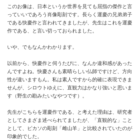
このお像は、日本というか世界を見ても屈指の傑作と言
っていいであろう肖像彫刻です。長らく運慶の兄弟弟子
である快慶作と言われてきましたが、先生はこれを運慶
作である、と言い切っておられました。
いや、でもなんかわかります。
以前から、快慶作と伺うたびに、なんか違和感があった
んですよね。快慶さんも素晴らしい仏師ですけど、方向
性が違いますもん。私は素人ですから的確に表現できま
せんが、シロウトゆえに、直観力はかなり強いと思いま
す（野生の勘みたいなやつです）。
先生がこちらを運慶作である、と考えた理由は、研究者
としてさまざま述べられてましたが、「直観的な」こと
として、ピカソの彫刻「雌山羊」と比較されていたのが
印象的でした。