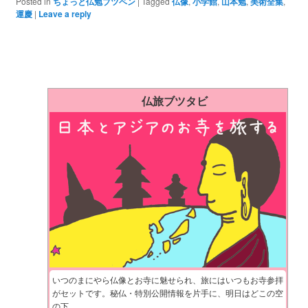
Posted in
ちょっと仏勉ブツベン
|
Tagged
仏像
,
小学館
,
山本勉
,
美術全集
,
運慶
|
Leave a reply
仏旅ブツタビ
いつのまにやら仏像とお寺に魅せられ、旅にはいつもお寺参拝
がセットです。秘仏・特別公開情報を片手に、明日はどこの空
の下…。