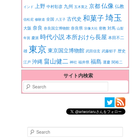
仏像
京都
上野
九州
仏教
中村彰彦
インド
五木寛之
埼玉
和菓子
古代史
全国
信松尼
修験道
八王子
奈良
大阪
対馬
奈良県
奈良国立博物館
密教
宗像大社
山梨
時代小説
本所おけら長屋
本田不二
慶派
年賀
東京
東京国立博物館
歴史
雄
武田信玄
武藤郁子
畠山健二
福島
沖縄
江戸
神社
福井県
運慶
関裕二
サイト内検索
Search
Search