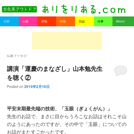
書を持ってそとへ出よう。
Main menu
石部
仏旅
歴勉
生物
日誌
仕事
About
Skip to primary content
Skip to secondary content
ありをりある.com
仏旅ブツタビ/
講演「運慶のまなざし」山本勉先生
を聴く②
Posted on
2014年2月16日
平安末期最先端の技術、「玉眼（ぎょくがん）」
先生のお話で、まさに目からうろこなお話はそれこそ山
のようにあったのですが、その中で「玉眼」についての
お話がまたすごかったです。