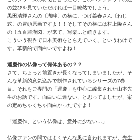
の並びを見ていただければ一目瞭然でしょう。
黒田清輝さんの〔湖畔〕の横に、つげ義春さん〔ねじ
式〕の冒頭原画ですよ！！そしてその横には村上隆さん
の〔五百羅漢図〕が来て、写楽…と続きます。
こういう視界で日本美術をとらえていく、というわけで
す。革新的で面白いですよね！
運慶作の仏像って何体あるの？？
さて、ちょっと前置きが長くなってしまいましたが、そ
んな革新的意気込みで制作されているシリーズの7巻
目。それをご専門の「運慶」を中心に編集された山本先
生のお話です。面白いに違ない、と思ってましたが、案
の定めちゃくちゃ面白かったですよ！
「運慶作、という仏像は、意外に少ない…」
仏像ファンの間ではよくそんな風に言われますが、先生