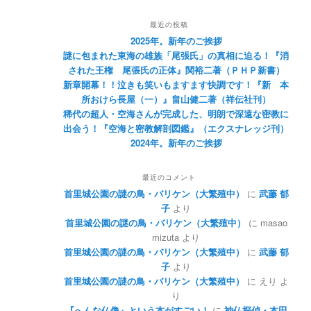
最近の投稿
2025年。新年のご挨拶
謎に包まれた東海の雄族「尾張氏」の真相に迫る！『消
された王権 尾張氏の正体』関裕二著（ＰＨＰ新書）
新章開幕！！泣きも笑いもますます快調です！『新 本
所おけら長屋（一）』畠山健二著（祥伝社刊）
稀代の超人・空海さんが完成した、明朗で深遠な密教に
出会う！『空海と密教解剖図鑑』（エクスナレッジ刊）
2024年。新年のご挨拶
最近のコメント
首里城公園の謎の鳥・バリケン（大繁殖中）
に
武藤 郁
子
より
首里城公園の謎の鳥・バリケン（大繁殖中）
に
masao
mizuta
より
首里城公園の謎の鳥・バリケン（大繁殖中）
に
武藤 郁
子
より
首里城公園の謎の鳥・バリケン（大繁殖中）
に
えり
よ
り
『へんな仏像』という本がすごい！
に
神仏探偵・本田