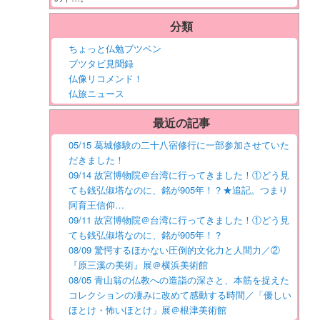
分類
ちょっと仏勉ブツベン
ブツタビ見聞録
仏像リコメンド！
仏旅ニュース
最近の記事
05/15 葛城修験の二十八宿修行に一部参加させていた
だきました！
09/14 故宮博物院＠台湾に行ってきました！①どう見
ても銭弘俶塔なのに、銘が905年！？★追記。つまり
阿育王信仰…
09/11 故宮博物院＠台湾に行ってきました！①どう見
ても銭弘俶塔なのに、銘が905年！？
08/09 驚愕するほかない圧倒的文化力と人間力／②
『原三溪の美術』展＠横浜美術館
08/05 青山翁の仏教への造詣の深さと、本筋を捉えた
コレクションの凄みに改めて感動する時間／「優しい
ほとけ・怖いほとけ」展＠根津美術館