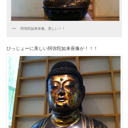
阿弥陀如来坐像。美しい！！
ひっじょーに美しい阿弥陀如来座像が！！！