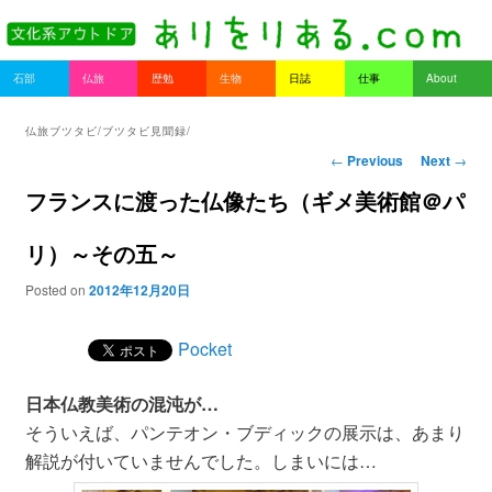
書を持ってそとへ出よう。
Main menu
石部
仏旅
歴勉
生物
日誌
仕事
About
Skip to primary content
Skip to secondary content
ありをりある.com
仏旅ブツタビ/ブツタビ見聞録/
Post navigation
←
Previous
Next
→
フランスに渡った仏像たち（ギメ美術館＠パ
リ）～その五～
Posted on
2012年12月20日
Pocket
日本仏教美術の混沌が…
そういえば、パンテオン・ブディックの展示は、あまり
解説が付いていませんでした。しまいには…