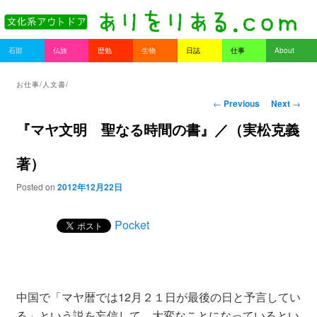
書を持ってそとへ出よう。
Main menu
石部
仏旅
歴勉
生物
日誌
仕事
About
Skip to primary content
Skip to secondary content
ありをりある.com
お仕事/人文書/
Post navigation
←
Previous
Next
→
『マヤ文明 聖なる時間の書』／（実松克義
著）
Posted on
2012年12月22日
Pocket
中国で「マヤ暦では12月２１日が最後の日と予言してい
る」という説を妄信して、大変なことになっているとい