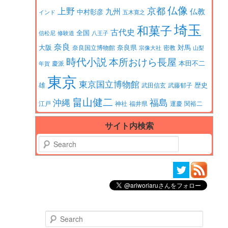
仏像
京都
上野
九州
仏教
中村彰彦
インド
五木寛之
埼玉
和菓子
古代史
全国
信松尼
修験道
八王子
奈良
大阪
対馬
奈良県
奈良国立博物館
密教
宗像大社
山梨
時代小説
本所おけら長屋
本田不二
慶派
年賀
東京
東京国立博物館
歴史
雄
武田信玄
武藤郁子
畠山健二
福島
沖縄
江戸
神社
福井県
運慶
関裕二
サイト内検索
Search
Search