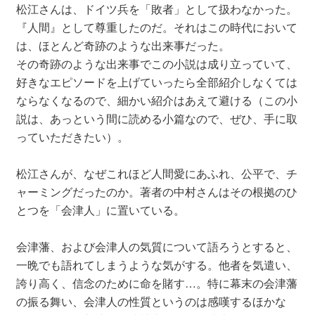
松江さんは、ドイツ兵を「敗者」として扱わなかった。
『人間』として尊重したのだ。それはこの時代において
は、ほとんど奇跡のような出来事だった。
その奇跡のような出来事でこの小説は成り立っていて、
好きなエピソードを上げていったら全部紹介しなくては
ならなくなるので、細かい紹介はあえて避ける（この小
説は、あっという間に読める小篇なので、ぜひ、手に取
っていただきたい）。
松江さんが、なぜこれほど人間愛にあふれ、公平で、チ
ャーミングだったのか。著者の中村さんはその根拠のひ
とつを「会津人」に置いている。
会津藩、および会津人の気質について語ろうとすると、
一晩でも語れてしまうような気がする。他者を気遣い、
誇り高く、信念のために命を賭す…。特に幕末の会津藩
の振る舞い、会津人の性質というのは感嘆するほかな