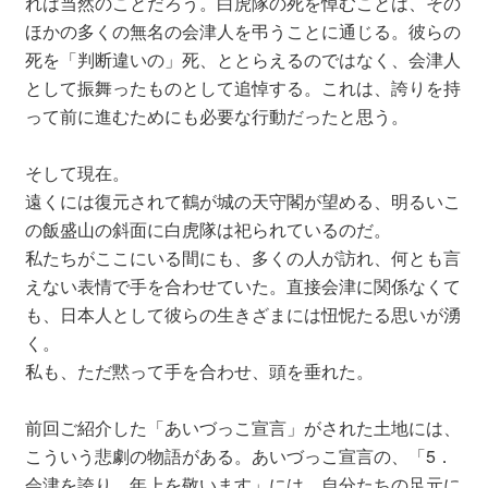
れは当然のことだろう。白虎隊の死を悼むことは、その
ほかの多くの無名の会津人を弔うことに通じる。彼らの
死を「判断違いの」死、ととらえるのではなく、会津人
として振舞ったものとして追悼する。これは、誇りを持
って前に進むためにも必要な行動だったと思う。
そして現在。
遠くには復元されて鶴が城の天守閣が望める、明るいこ
の飯盛山の斜面に白虎隊は祀られているのだ。
私たちがここにいる間にも、多くの人が訪れ、何とも言
えない表情で手を合わせていた。直接会津に関係なくて
も、日本人として彼らの生きざまには忸怩たる思いが湧
く。
私も、ただ黙って手を合わせ、頭を垂れた。
前回ご紹介した「あいづっこ宣言」がされた土地には、
こういう悲劇の物語がある。あいづっこ宣言の、「5．
会津を誇り、年上を敬います」には、自分たちの足元に