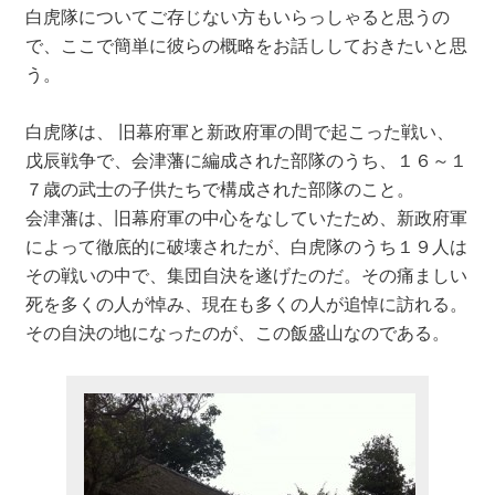
白虎隊についてご存じない方もいらっしゃると思うの
で、ここで簡単に彼らの概略をお話ししておきたいと思
う。
白虎隊は、 旧幕府軍と新政府軍の間で起こった戦い、
戊辰戦争で、会津藩に編成された部隊のうち、１６～１
７歳の武士の子供たちで構成された部隊のこと。
会津藩は、旧幕府軍の中心をなしていたため、新政府軍
によって徹底的に破壊されたが、白虎隊のうち１９人は
その戦いの中で、集団自決を遂げたのだ。その痛ましい
死を多くの人が悼み、現在も多くの人が追悼に訪れる。
その自決の地になったのが、この飯盛山なのである。