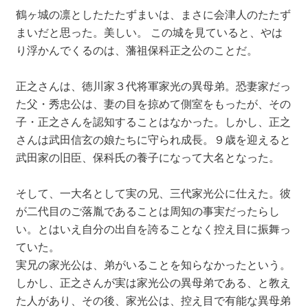
鶴ヶ城の凛としたたたずまいは、まさに会津人のたたず
まいだと思った。美しい。 この城を見ていると、やは
り浮かんでくるのは、藩祖保科正之公のことだ。
正之さんは、徳川家３代将軍家光の異母弟。恐妻家だっ
た父・秀忠公は、妻の目を掠めて側室をもったが、その
子・正之さんを認知することはなかった。しかし、正之
さんは武田信玄の娘たちに守られ成長。９歳を迎えると
武田家の旧臣、保科氏の養子になって大名となった。
そして、一大名として実の兄、三代家光公に仕えた。彼
が二代目のご落胤であることは周知の事実だったらし
い。とはいえ自分の出自を誇ることなく控え目に振舞っ
ていた。
実兄の家光公は、弟がいることを知らなかったという。
しかし、正之さんが実は家光公の異母弟である、と教え
た人があり、その後、家光公は、控え目で有能な異母弟