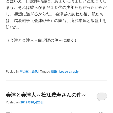
とはいえ、白虎隊の話は、あまりに痛ましいと思ってし
まう。それは彼らがまだ１０代の少年たちだったからだ
し、凄烈に過ぎるからだ。 会津城の訪ねた後、私たち
は、戊辰戦争（会津戦争）の舞台、滝沢本陣と飯盛山を
訪ねた。
（会津と会津人～白虎隊の件～に続く）
Posted in
与の重：近代
|
Tagged
福島
|
Leave a reply
会津と会津人～松江豊寿さんの件～
Posted on
2012年10月25日