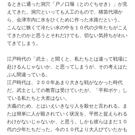
るときに通った洞穴「戸ノ口堰（とのぐちせき）」が見
えてきた。洞穴といっても人工のもので、猪苗代湖か
ら、会津市内に水をひくために作った水路だという。
こんなに狭くて冷たい水の中を１０代の少年たちがこえ
てきたのかと思うとそれだけでも、切ない気持ちがわい
てきてしまう。
江戸時代の「武士」と聞くと、私たちとは違って戦場に
赴けるんじゃないか、と思ってしまうが、その考えはた
ぶん間違っている。
江戸時代は、２００年あまり大きな戦がなかった時代
だ。武士としての教育は受けていたが、「平和ボケ」し
ている私たちと大差はない。
大義のため、とはいえいきなり人を殺せと言われる。ま
たは簡単に人が殺されていく状況を、平然と捉えられる
わけがないじゃないか、と思う。しかも彼らはまだ１０
代の少年たちだった。今の１０代より大人びていたかも