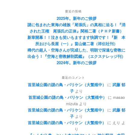
最近の投稿
2025年。新年のご挨拶
謎に包まれた東海の雄族「尾張氏」の真相に迫る！『消
された王権 尾張氏の正体』関裕二著（ＰＨＰ新書）
新章開幕！！泣きも笑いもますます快調です！『新 本
所おけら長屋（一）』畠山健二著（祥伝社刊）
稀代の超人・空海さんが完成した、明朗で深遠な密教に
出会う！『空海と密教解剖図鑑』（エクスナレッジ刊）
2024年。新年のご挨拶
最近のコメント
首里城公園の謎の鳥・バリケン（大繁殖中）
に
武藤 郁
子
より
首里城公園の謎の鳥・バリケン（大繁殖中）
に
masao
mizuta
より
首里城公園の謎の鳥・バリケン（大繁殖中）
に
武藤 郁
子
より
首里城公園の謎の鳥・バリケン（大繁殖中）
に
えり
よ
り