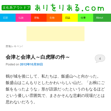
書を持ってそとへ出よう。
Main menu
石部
仏旅
歴勉
生物
日誌
仕事
About
Skip to primary content
Skip to secondary content
ありをりある.com
歴勉レキベン/
会津と会津人～白虎隊の件～
4
Posted on
2012年10月30日
鶴が城を後にして、私たちは、飯盛山へと向かった。
飯盛山はこんもりとしたかわいらしい山だ。「お椀にご
飯をもったような」形が語源だったというのもなるほど
という優しい雰囲気で、まさかそんな悲劇の現場だとは
思わないだろう。