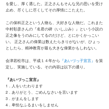
を愛し、厚く遇した。正之さんもそんな兄の思いを受け
止め、尽くしに尽くしてその厚情にこたえた。
この保科正之という人物も、大好きな人物だ。これまた
中村彰彦さんの『名君の碑（いしぶみ）』という小説の
正之像をうのみにしてるのだけど、とにかくかっこい
い。 正之さんの偉業は数えたらきりがないが、ひょっ
としたら、精神教育が最も大きな偉業かもしれない。
会津若松市は、平成１４年から
『あいづっ子宣言』
を策
定し、実施している。その内容は以下の通り。
『あいづっこ宣言』
1．人をいたわります
2．ありがとう、ごめんなさいを言います
3．がまんをします
4．卑怯なふるまいをしません