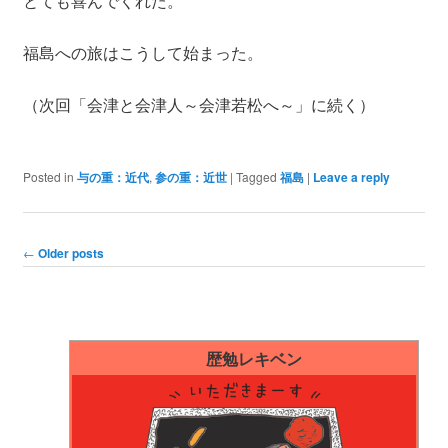
とても喜んでくれた。
福島への旅はこうして始まった。
（次回「会津と会津人～会津若松へ～」に続く）
Posted in
与の重：近代
,
参の重：近世
|
Tagged
福島
|
Leave a reply
Post navigation
←
Older posts
歴勉レキベン