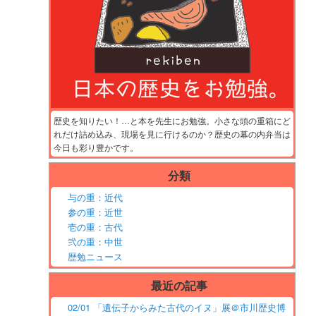
歴史を知りたい！…と本を先生にお勉強。小さな頭の重箱にど
れだけ詰め込み、現場を見に行けるのか？歴史の幕の内弁当は
今日も彩り豊かです。
分類
与の重：近代
参の重：近世
壱の重：古代
弐の重：中世
歴勉ニュース
最近の記事
02/01 「遺伝子からみた古代のイヌ」展＠市川歴史博