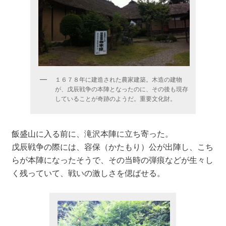
１６７８年に建造された農家建築。木造の建物
が、戊辰戦争の本陣となったのに、その後も現存
していることが奇跡のようだ。重要文化財。
飯盛山に入る前に、滝沢本陣に立ち寄った。
戊辰戦争の際には、容保（かたもり）公が出陣し、こち
らが本陣になったそうで、その当時の弾痕などが生々し
く残っていて、戦いの激しさを偲ばせる。