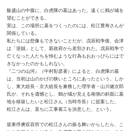
飯盛山の中腹に、白虎隊の墓はあった。遠くに鶴が城を
望むことができる。
実は、この場所に墓をつくったのには、松江豊寿さんが
関係している。
私たちには想像もできないことだが、戊辰戦争後、会津
は「逆賊」として、新政府から差別された。戊辰戦争で
亡くなった人たちを悼むような行為もおおっぴらにはで
きなかったのかもしれない。
『二つの山河』（中村彰彦著）によると、白虎隊の墓
は、当初は山のかげの狭いところにあったという。しか
し、東大総長・京大総長を兼務した理学者・山川健次郎
氏が、それを遺憾とし、鶴が城が見える南側の斜面に墓
地を移築したいと松江さん（当時市長）に提案した。
松江さんは、直ちに工事着工を決意した、という。
坂東俘虜収容所での松江さんの振る舞いからしたら、こ