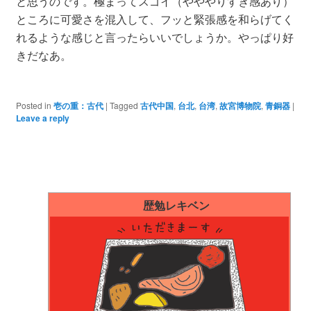
と思うのです。極まってスゴイ（やややりすぎ感あり）
ところに可愛さを混入して、フッと緊張感を和らげてく
れるような感じと言ったらいいでしょうか。やっぱり好
きだなあ。
Posted in
壱の重：古代
|
Tagged
古代中国
,
台北
,
台湾
,
故宮博物院
,
青銅器
|
Leave a reply
歴勉レキベン