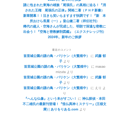
謎に包まれた東海の雄族「尾張氏」の真相に迫る！『消
された王権 尾張氏の正体』関裕二著（ＰＨＰ新書）
新章開幕！！泣きも笑いもますます快調です！『新 本
所おけら長屋（一）』畠山健二著（祥伝社刊）
稀代の超人・空海さんが完成した、明朗で深遠な密教に
出会う！『空海と密教解剖図鑑』（エクスナレッジ刊）
2024年。新年のご挨拶
最近のコメント
首里城公園の謎の鳥・バリケン（大繁殖中）
に
武藤 郁
子
より
首里城公園の謎の鳥・バリケン（大繁殖中）
に
masao
mizuta
より
首里城公園の謎の鳥・バリケン（大繁殖中）
に
武藤 郁
子
より
首里城公園の謎の鳥・バリケン（大繁殖中）
に
えり
よ
り
『へんな仏像』という本がすごい！
に
神仏探偵・本田
不二雄氏の最新刊登場！『怪仏異神ミステリー』(王様文
庫) | ありをりある.com
より