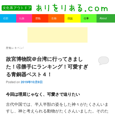
書を持ってそとへ出よう。
Main menu
石部
仏旅
歴勉
生物
日誌
仕事
About
Skip to primary content
Skip to secondary content
ありをりある.com
歴勉レキベン/
故宮博物院＠台湾に行ってきまし
た！④勝手にランキング！可愛すぎ
る青銅器ベスト４！
Posted on
2019年10月9日
今回は理屈じゃなく、可愛さで迫りたい
古代中国では、半人半獣の姿をした神々がたくさんいま
すし、神と考えられる動物がたくさんいました。そのた