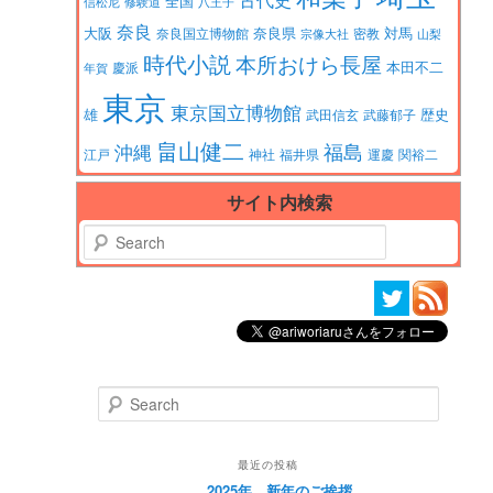
全国
信松尼
修験道
八王子
奈良
大阪
対馬
奈良県
奈良国立博物館
密教
宗像大社
山梨
時代小説
本所おけら長屋
本田不二
慶派
年賀
東京
東京国立博物館
歴史
雄
武田信玄
武藤郁子
畠山健二
福島
沖縄
江戸
神社
福井県
運慶
関裕二
サイト内検索
Search
Search
最近の投稿
2025年。新年のご挨拶