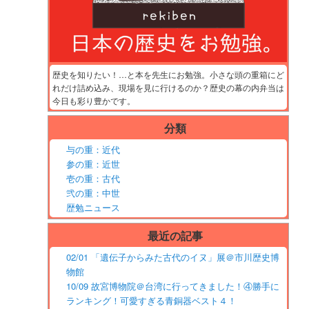
歴史を知りたい！…と本を先生にお勉強。小さな頭の重箱にど
れだけ詰め込み、現場を見に行けるのか？歴史の幕の内弁当は
今日も彩り豊かです。
分類
与の重：近代
参の重：近世
壱の重：古代
弐の重：中世
歴勉ニュース
最近の記事
02/01 「遺伝子からみた古代のイヌ」展＠市川歴史博
物館
10/09 故宮博物院＠台湾に行ってきました！④勝手に
ランキング！可愛すぎる青銅器ベスト４！