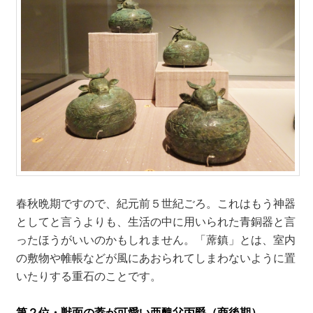
春秋晩期ですので、紀元前５世紀ごろ。これはもう神器
としてと言うよりも、生活の中に用いられた青銅器と言
ったほうがいいのかもしれません。「蓆鎮」とは、室内
の敷物や帷帳などが風にあおられてしまわないように置
いたりする重石のことです。
第２位・獣面の蓋が可愛い亜醜父丙爵（商後期）