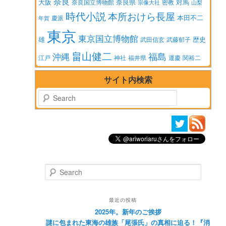
奈良
大阪
対馬
奈良県
奈良国立博物館
密教
宗像大社
山梨
時代小説
本所おけら長屋
本田不二
慶派
年賀
東京
東京国立博物館
歴史
雄
武田信玄
武藤郁子
畠山健二
福島
沖縄
江戸
神社
福井県
運慶
関裕二
サイト内検索
Search
Search
最近の投稿
2025年。新年のご挨拶
謎に包まれた東海の雄族「尾張氏」の真相に迫る！『消