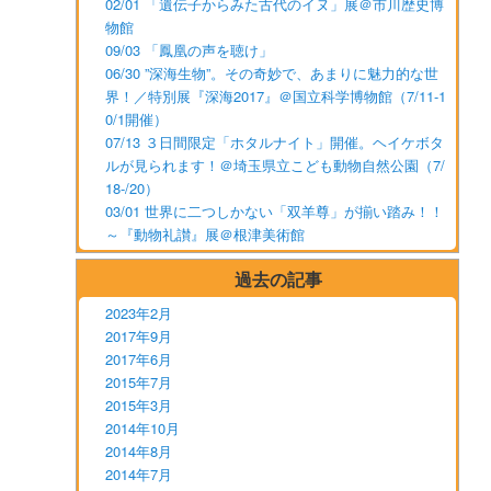
02/01 「遺伝子からみた古代のイヌ」展＠市川歴史博
物館
09/03 「鳳凰の声を聴け」
06/30 ”深海生物”。その奇妙で、あまりに魅力的な世
界！／特別展『深海2017』＠国立科学博物館（7/11-1
0/1開催）
07/13 ３日間限定「ホタルナイト」開催。ヘイケボタ
ルが見られます！＠埼玉県立こども動物自然公園（7/
18-/20）
03/01 世界に二つしかない「双羊尊」が揃い踏み！！
～『動物礼讃』展＠根津美術館
過去の記事
2023年2月
2017年9月
2017年6月
2015年7月
2015年3月
2014年10月
2014年8月
2014年7月