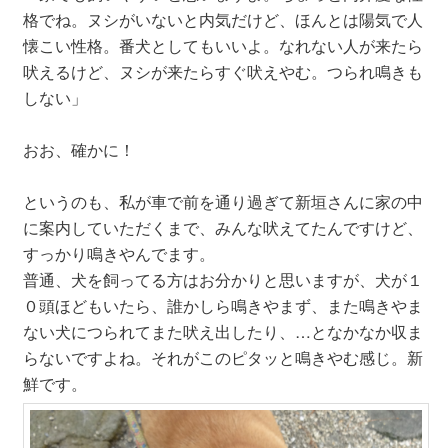
格でね。ヌシがいないと内気だけど、ほんとは陽気で人
懐こい性格。番犬としてもいいよ。なれない人が来たら
吠えるけど、ヌシが来たらすぐ吠えやむ。つられ鳴きも
しない」
おお、確かに！
というのも、私が車で前を通り過ぎて新垣さんに家の中
に案内していただくまで、みんな吠えてたんですけど、
すっかり鳴きやんでます。
普通、犬を飼ってる方はお分かりと思いますが、犬が１
０頭ほどもいたら、誰かしら鳴きやまず、また鳴きやま
ない犬につられてまた吠え出したり、…となかなか収ま
らないですよね。それがこのピタッと鳴きやむ感じ。新
鮮です。