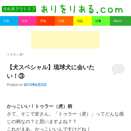
書を持ってそとへ出よう。
Main menu
石部
仏旅
歴勉
生物
日誌
仕事
About
Skip to primary content
Skip to secondary content
ありをりある.com
イキモン部/
【犬スペシャル】琉球犬に会いた
い！③
Posted on
2013年6月3日
かっこいい！トゥラー（虎）柄
さて、そこで皆さん。「トゥラー（虎）」ってどんな感
じの柄なの？と思いますよね？？
これがまあ、かっこいいんですけどね！