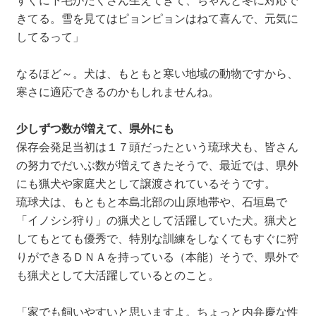
きてる。雪を見てはピョンピョンはねて喜んで、元気に
してるって」
なるほど～。犬は、もともと寒い地域の動物ですから、
寒さに適応できるのかもしれませんね。
少しずつ数が増えて、県外にも
保存会発足当初は１７頭だったという琉球犬も、皆さん
の努力でだいぶ数が増えてきたそうで、最近では、県外
にも猟犬や家庭犬として譲渡されているそうです。
琉球犬は、もともと本島北部の山原地帯や、石垣島で
「イノシシ狩り」の猟犬として活躍していた犬。猟犬と
してもとても優秀で、特別な訓練をしなくてもすぐに狩
りができるＤＮＡを持っている（本能）そうで、県外で
も猟犬として大活躍しているとのこと。
「家でも飼いやすいと思いますよ。ちょっと内弁慶な性