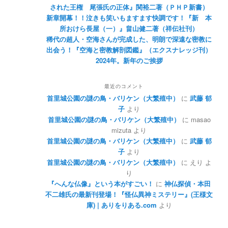
された王権 尾張氏の正体』関裕二著（ＰＨＰ新書）
新章開幕！！泣きも笑いもますます快調です！『新 本
所おけら長屋（一）』畠山健二著（祥伝社刊）
稀代の超人・空海さんが完成した、明朗で深遠な密教に
出会う！『空海と密教解剖図鑑』（エクスナレッジ刊）
2024年。新年のご挨拶
最近のコメント
首里城公園の謎の鳥・バリケン（大繁殖中）
に
武藤 郁
子
より
首里城公園の謎の鳥・バリケン（大繁殖中）
に
masao
mizuta
より
首里城公園の謎の鳥・バリケン（大繁殖中）
に
武藤 郁
子
より
首里城公園の謎の鳥・バリケン（大繁殖中）
に
えり
よ
り
『へんな仏像』という本がすごい！
に
神仏探偵・本田
不二雄氏の最新刊登場！『怪仏異神ミステリー』(王様文
庫) | ありをりある.com
より