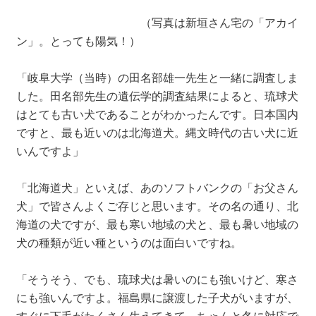
（写真は新垣さん宅の「アカイ
ン」。とっても陽気！）
「岐阜大学（当時）の田名部雄一先生と一緒に調査しま
した。田名部先生の遺伝学的調査結果によると、琉球犬
はとても古い犬であることがわかったんです。日本国内
ですと、最も近いのは北海道犬。縄文時代の古い犬に近
いんですよ」
「北海道犬」といえば、あのソフトバンクの「お父さん
犬」で皆さんよくご存じと思います。その名の通り、北
海道の犬ですが、最も寒い地域の犬と、最も暑い地域の
犬の種類が近い種というのは面白いですね。
「そうそう、でも、琉球犬は暑いのにも強いけど、寒さ
にも強いんですよ。福島県に譲渡した子犬がいますが、
すぐに下毛がたくさん生えてきて、ちゃんと冬に対応で