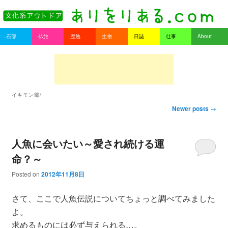
書を持ってそとへ出よう。
Main menu
石部
仏旅
歴勉
生物
日誌
仕事
About
Skip to primary content
Skip to secondary content
ありをりある.com
イキモン部/
Post navigation
Newer posts
→
人魚に会いたい～愛され続ける運
命？～
Posted on
2012年11月8日
さて、ここで人魚伝説についてちょっと調べてみました
よ。
求めるものには必ず与えられる…。