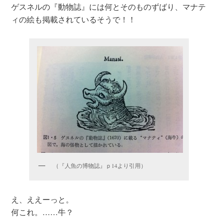
ゲスネルの『動物誌』には何とそのものずばり、マナテ
ィの絵も掲載されているそうで！！
（『人魚の博物誌』ｐ14より引用）
え、ええーっと。
何これ。……牛？