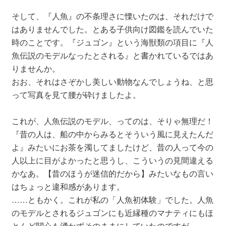
そして、『人魚』の不条理さに慄いたのは、それだけで
はありませんでした。とある子供向け図鑑を読んでいた
時のことです。『ジュゴン』という海獣類の項目に『人
魚伝説のモデルなったとされる』と書かれているではあ
りませんか。
おお、それはさぞかし美しい動物なんでしょうね、と思
って写真を見て腰が砕けましたよ。
これが、人魚伝説のモデル、ってのは、そりゃ無理だ！
『昔の人は、船の中からみるとそういう風に見えたんだ
よ』みたいにお茶を濁してましたけど、昔の人って今の
人以上に目がよかったと思うし、こういうの見間違える
かなあ。【昔のほうが迷信的だから】みたいなもの言い
はちょっと違和感があります。
……ともかく。これが私の「人魚初体験」でした。人魚
のモデルとされるジュゴンにも近縁種のマナティにもほ
とんど関心も湧かずそのままにしていたのですが…