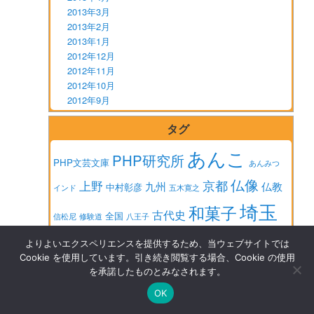
2013年3月
2013年2月
2013年1月
2012年12月
2012年11月
2012年10月
2012年9月
タグ
あんこ
PHP研究所
PHP文芸文庫
あんみつ
仏像
京都
上野
九州
仏教
中村彰彦
インド
五木寛之
埼玉
和菓子
古代史
全国
信松尼
修験道
八王子
奈良
大阪
対馬
奈良県
奈良国立博物館
密教
宗像大社
山梨
よりよいエクスペリエンスを提供するため、当ウェブサイトでは
時代小説
本所おけら長屋
本田不二
Cookie を使用しています。引き続き閲覧する場合、Cookie の使用
慶派
年賀
を承諾したものとみなされます。
東京
東京国立博物館
歴史
雄
武田信玄
武藤郁子
OK
畠山健二
福島
沖縄
江戸
神社
福井県
運慶
関裕二