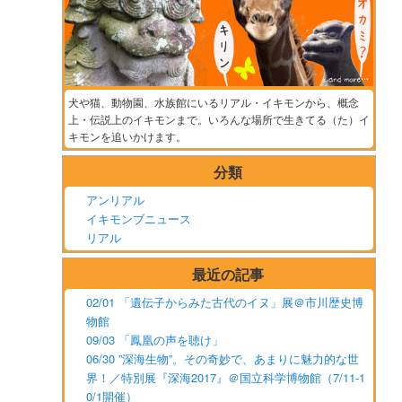
犬や猫、動物園、水族館にいるリアル・イキモンから、概念
上・伝説上のイキモンまで。いろんな場所で生きてる（た）イ
キモンを追いかけます。
分類
アンリアル
イキモンブニュース
リアル
最近の記事
02/01 「遺伝子からみた古代のイヌ」展＠市川歴史博
物館
09/03 「鳳凰の声を聴け」
06/30 ”深海生物”。その奇妙で、あまりに魅力的な世
界！／特別展『深海2017』＠国立科学博物館（7/11-1
0/1開催）