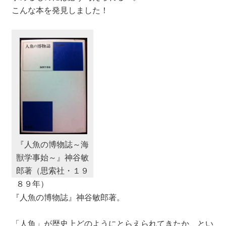
こんな本を発見しました！
『人魚の博物誌～海
獣学事始～』神谷敏
郎著（思索社・１９
８９年）
『人魚の博物誌』神谷敏郎著。
「人魚」が歴史上どのようにとらえられてきたか、とい