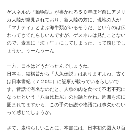
ゲスネルの『動物誌』が書かれる５０年ほど前にアメリ
カ大陸が発見されており、新大陸の方に、現地の人が
「マナティ」とよぶ海牛類がいるそうだ、というのは伝
わってきてたらしいんですが、ゲスネルは見たことない
ので、素直に「海＋牛」にしてしまった、って感じでし
ょうか。うーんうーん…
一方、日本はどうだったんでしょうね。
日本も、結構昔から「人魚伝説」はありますよね。古く
は日本書紀（７２0年）に記事が載っているらしいで
す。昔話で有名なのだと、人魚の肉を食べて不老不死に
なったという「八百比丘尼」のお話とかね。周囲を海に
囲まれてますから、この手の伝説や物語には事欠かない
って感じでしょうか。
さて、素晴らしいことに、本書には、日本初の図入り百