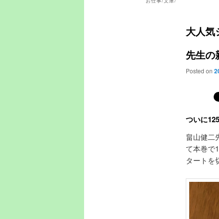
お仕事/文庫/
大人気
先生の
Posted on
2
ついに1
畠山健二
て本巻で
タートを