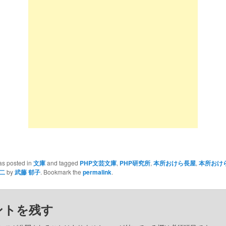
as posted in
文庫
and tagged
PHP文芸文庫
,
PHP研究所
,
本所おけら長屋
,
本所おけ
二
by
武藤 郁子
. Bookmark the
permalink
.
ントを残す