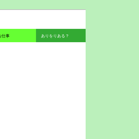
お仕事
ありをりある？