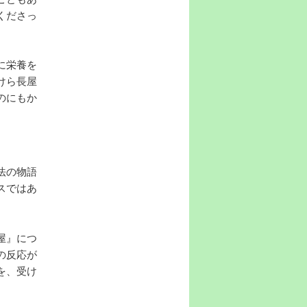
くださっ
に栄養を
けら長屋
のにもか
法の物語
スではあ
屋』につ
の反応が
を、受け