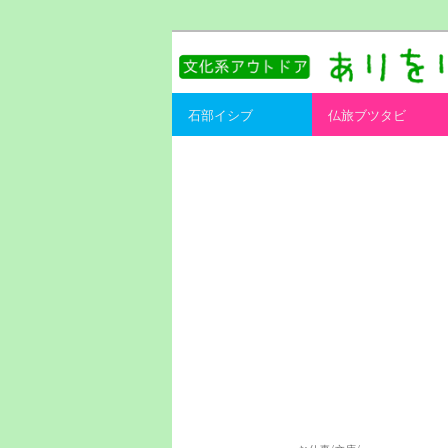
書を持ってそとへ出よう。
ありをりある.
Main menu
石部イシブ
仏旅ブツタビ
Skip to primary content
Skip to secondary content