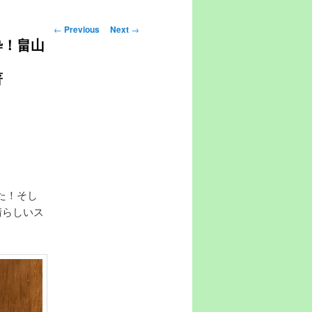
Post navigation
←
Previous
Next
→
粋！畠山
著
た！そし
晴らしいス