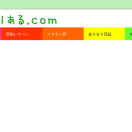
com
歴勉レキベン
イキモン部
ありをり日誌