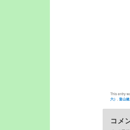
This entry w
六）
,
畠山健
コメ