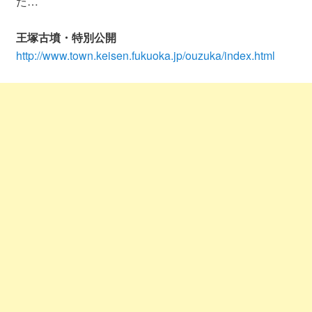
た…
王塚古墳・特別公開
http://www.town.keisen.fukuoka.jp/ouzuka/index.html