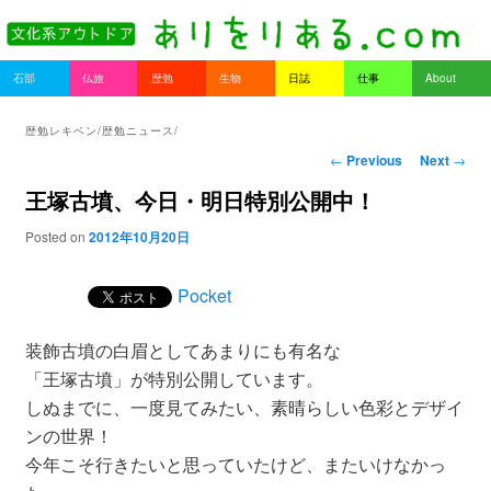
書を持ってそとへ出よう。
Main menu
石部
仏旅
歴勉
生物
日誌
仕事
About
Skip to primary content
Skip to secondary content
ありをりある.com
歴勉レキベン/歴勉ニュース/
Post navigation
←
Previous
Next
→
王塚古墳、今日・明日特別公開中！
Posted on
2012年10月20日
Pocket
装飾古墳の白眉としてあまりにも有名な
「王塚古墳」が特別公開しています。
しぬまでに、一度見てみたい、素晴らしい色彩とデザイ
ンの世界！
今年こそ行きたいと思っていたけど、またいけなかっ