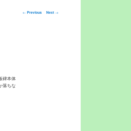
Post navigation
←
Previous
Next
→
板碑本体
か落ちな