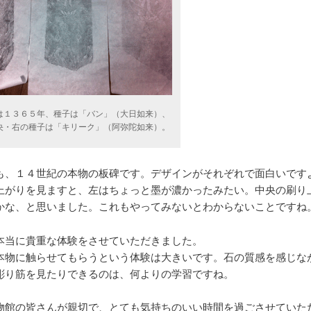
は１３６５年、種子は「バン」（大日如来）、
央・右の種子は「キリーク」（阿弥陀如来）。
も、１４世紀の本物の板碑です。デザインがそれぞれで面白いです
上がりを見ますと、左はちょっと墨が濃かったみたい。中央の刷り
かな、と思いました。これもやってみないとわからないことですね
本当に貴重な体験をさせていただきました。
本物に触らせてもらうという体験は大きいです。石の質感を感じな
彫り筋を見たりできるのは、何よりの学習ですね。
物館の皆さんが親切で、とても気持ちのいい時間を過ごさせていた