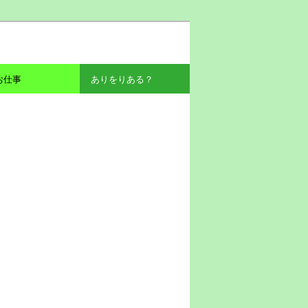
お仕事
ありをりある？