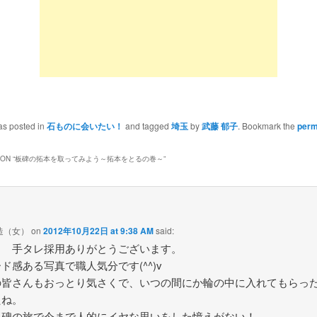
as posted in
石ものに会いたい！
and tagged
埼玉
by
武藤 郁子
. Bookmark the
perm
ON “
板碑の拓本を取ってみよう～拓本をとるの巻～
”
造（女）
on
2012年10月22日 at 9:38 AM
said:
！ 手タレ採用ありがとうございます。
ド感ある写真で職人気分です(^^)v
の皆さんもおっとり気さくで、いつの間にか輪の中に入れてもらっ
たね。
板碑の旅で今まで人的にイヤな思いをした憶えがない！