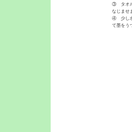
③ タオ
なじませ
④ 少し
て墨をう