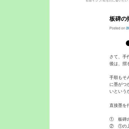
石部イシブ/石ものに会いたい
板碑の
Posted on
2
さて、手
後は、摺
手順もそ
に墨がつ
いという
直接墨を
① 板碑
② ①の