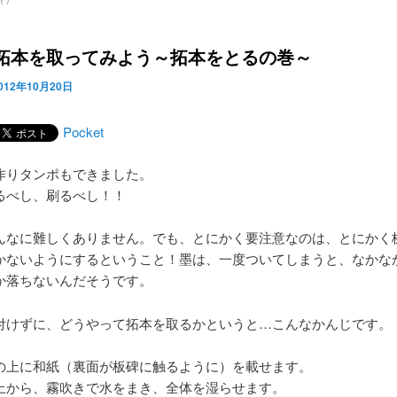
！/
拓本を取ってみよう～拓本をとるの巻～
012年10月20日
Pocket
作りタンポもできました。
るべし、刷るべし！！
んなに難しくありません。でも、とにかく要注意なのは、とにかく
かないようにするということ！墨は、一度ついてしまうと、なかな
か落ちないんだそうです。
付けずに、どうやって拓本を取るかというと…こんなかんじです。
の上に和紙（裏面が板碑に触るように）を載せます。
上から、霧吹きで水をまき、全体を湿らせます。