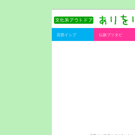
書を持ってそとへ出よう。
ありをりある.
Main menu
石部イシブ
仏旅ブツタビ
Skip to primary content
Skip to secondary content