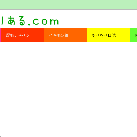
com
歴勉レキベン
イキモン部
ありをり日誌