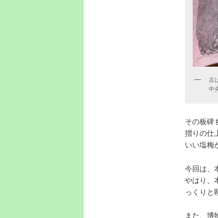
左
中
その板碑
摺りの仕
いい塩梅
今回は、
やはり、
っくりと
また、博