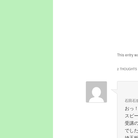
This entry w
2 THOUGHTS 
石田石
おっ
スピー
受講
でし
埼玉