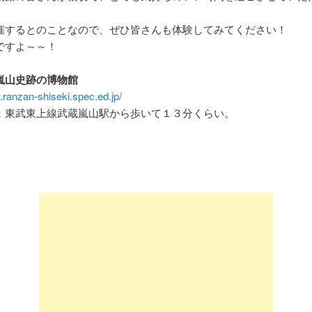
催するとのことなので、ぜひ皆さんも体験してみてください！
ですよ～～！
嵐山史跡の博物館
.ranzan-shiseki.spec.ed.jp/
：東武東上線武蔵嵐山駅から歩いて１３分くらい。