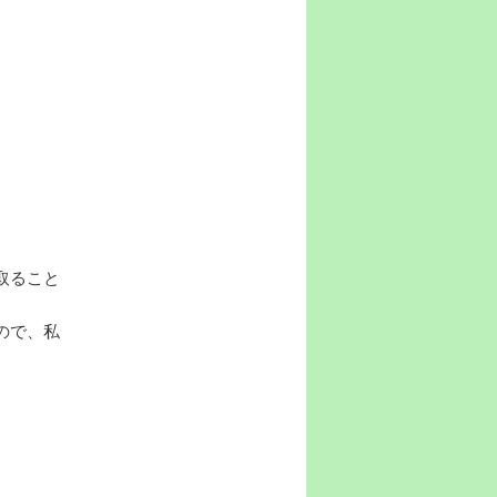
取ること
ので、私