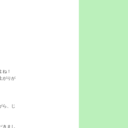
よね！
上がりが
。
がら、じ
だきまし