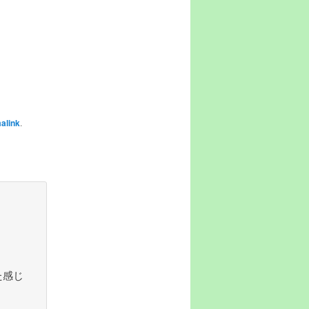
alink
.
た感じ