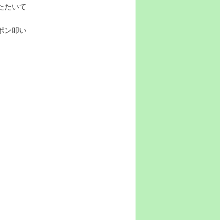
たたいて
ポン叩い