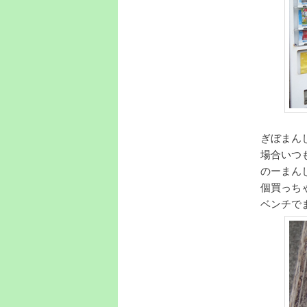
ぎぼまん
場合いつ
のーまん
個買っち
ベンチで