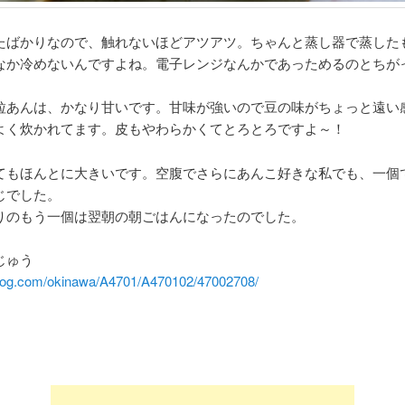
たばかりなので、触れないほどアツアツ。ちゃんと蒸し器で蒸した
なか冷めないんですよね。電子レンジなんかであっためるのとちが
粒あんは、かなり甘いです。甘味が強いので豆の味がちょっと遠い
よく炊かれてます。皮もやわらかくてとろとろですよ～！
てもほんとに大きいです。空腹でさらにあんこ好きな私でも、一個
じでした。
りのもう一個は翌朝の朝ごはんになったのでした。
じゅう
belog.com/okinawa/A4701/A470102/47002708/