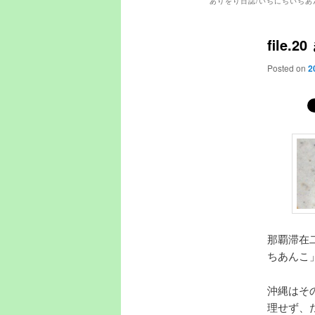
ありをり日誌/いちにちいちあ
file
Posted on
2
那覇滞在
ちあんこ
沖縄はそ
理せず、