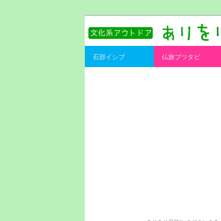
書を持ってそとへ出よう。
ありをりある.
Main menu
石部イシブ
仏旅ブツタビ
Skip to primary content
Skip to secondary content