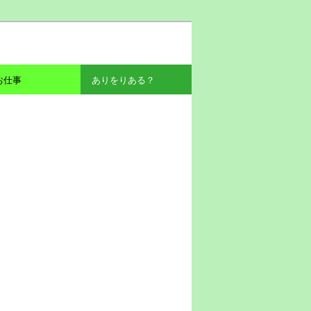
お仕事
ありをりある？