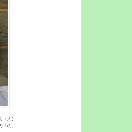
ん（大）
の「の」