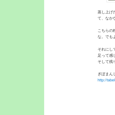
蒸し上げ
て、なか
こちらの
な。でも
それにし
足って感
そして残
ぎぼまん
http://ta