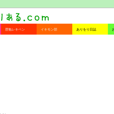
com
歴勉レキベン
イキモン部
ありをり日誌