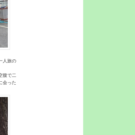
一人旅の
空腹で二
に会った