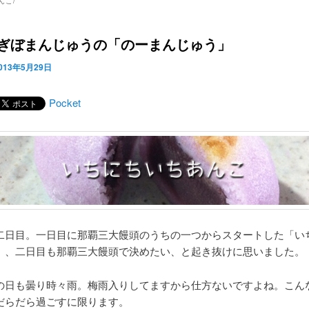
んこ/
.20 ぎぼまんじゅうの「のーまんじゅう」
013年5月29日
Pocket
二日目。一日目に那覇三大饅頭のうちの一つからスタートした「い
」、二日目も那覇三大饅頭で決めたい、と起き抜けに思いました。
の日も曇り時々雨。梅雨入りしてますから仕方ないですよね。こん
だらだら過ごすに限ります。