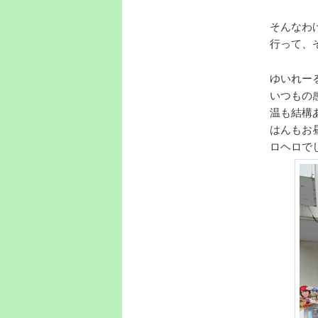
そんなわ
行って、
ゆいれー
いつもの
温も結構
はんもお
ロヘロで