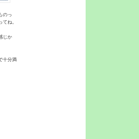
ものっ
ってね。
感じか
で十分満