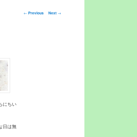
Post navigation
←
Previous
Next
→
ちにちい
な日は無