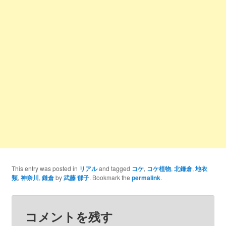
This entry was posted in
リアル
and tagged
コケ
,
コケ植物
,
北鎌倉
,
地衣
類
,
神奈川
,
鎌倉
by
武藤 郁子
. Bookmark the
permalink
.
コメントを残す