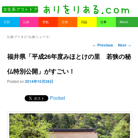
書を持ってそとへ出よう。
Main menu
石部
仏旅
歴勉
生物
日誌
仕事
About
Skip to primary content
Skip to secondary content
ありをりある.com
仏旅ブツタビ/仏旅ニュース/
Post navigation
←
Previous
Next
→
福井県「平成26年度みほとけの里 若狭の秘
仏特別公開」がすごい！
Posted on
2014年10月28日
Pocket