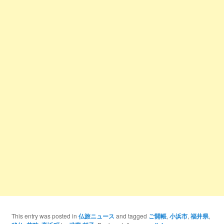
This entry was posted in
仏旅ニュース
and tagged
ご開帳
,
小浜市
,
福井県
,