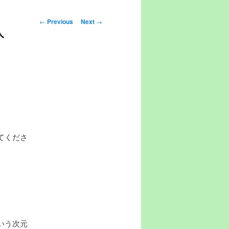
Post navigation
←
Previous
Next
→
人
てくださ
いう次元