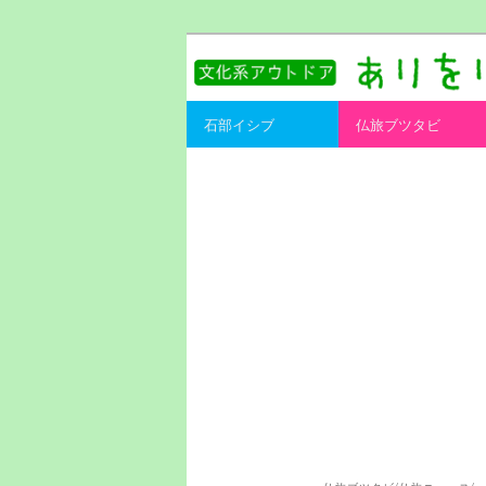
書を持ってそとへ出よう。
ありをりある.
Main menu
石部イシブ
仏旅ブツタビ
Skip to primary content
Skip to secondary content