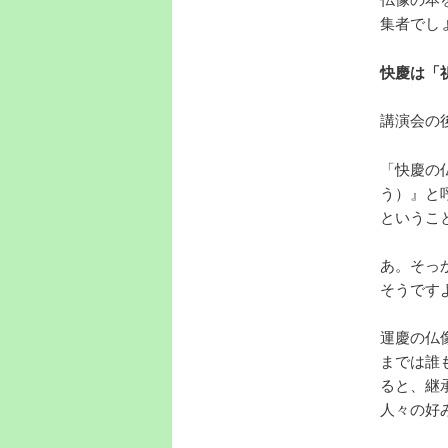
集者でし
快慶は「
講演会の
「快慶の
う）』と
というこ
あ。そっ
そうです
運慶の仏
までは誰
ると、継
人々の好