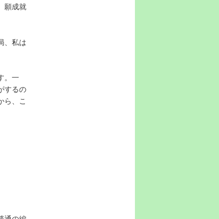
、願成就
局、私は
す。一
がするの
から、こ
。
普通の編