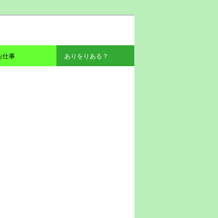
お仕事
ありをりある？