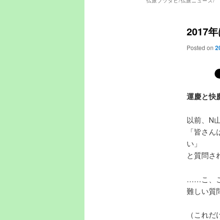
仏旅ブツタビ/仏旅ニュース/
201
Posted on
2
運慶と快
以前、N
「皆さん
い」
と質問さ
……こ、
難しい質
（これだ