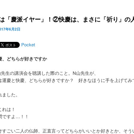
7年は「慶派イヤー」！②快慶は、まさに「祈り」の
017年6月2日
Pocket
慶、どちらが好きですか
山先生の講演会を聴講した際のこと。N山先生が、
は運慶と快慶、どちらが好きですか？ 好きなほうに手を上げてみ
れました。
これは！
問ですよ…！！
けすごい二人の仏師、正直言ってどちらがいいとか好きとか、そう