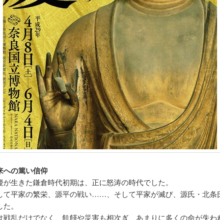
来への篤い信仰
慶が生きた鎌倉時代初期は、正に怒涛の時代でした。
して平家の繁栄、源平の戦い……、そして平家が滅び、源氏・北条
した。
は戦乱だけでなく、飢饉や災害も相次ぎ、あまりに多くの命が失わ