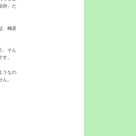
信仰」だ
ば、極楽
う、そん
です。
ようなの
せん。