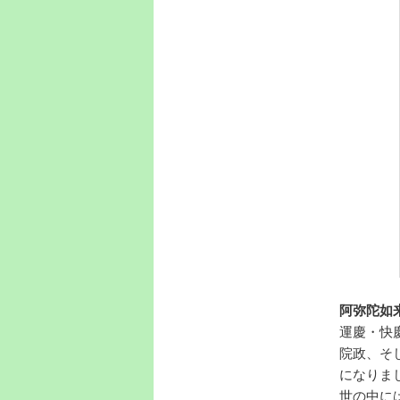
阿弥陀如
運慶・快
院政、そ
になりま
世の中に