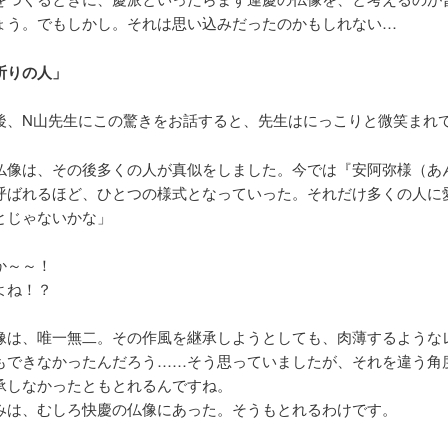
ょう。でもしかし。それは思い込みだったのかもしれない…
祈りの人」
後、N山先生にこの驚きをお話すると、先生はにっこりと微笑まれ
仏像は、その後多くの人が真似をしました。今では『安阿弥様（あ
呼ばれるほど、ひとつの様式となっていった。それだけ多くの人に
とじゃないかな」
か～～！
よね！？
像は、唯一無二。その作風を継承しようとしても、肉薄するような
もできなかったんだろう……そう思っていましたが、それを違う角
承しなかったともとれるんですね。
みは、むしろ快慶の仏像にあった。そうもとれるわけです。