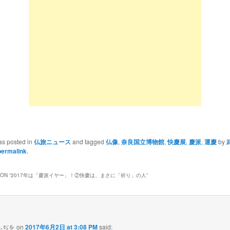
as posted in
仏旅ニュース
and tagged
仏像
,
奈良国立博物館
,
快慶展
,
慶派
,
運慶
by
permalink
.
ON “
2017年は「慶派イヤー」！②快慶は、まさに「祈り」の人
”
ふぢを
on
2017年6月2日 at 3:08 PM
said: