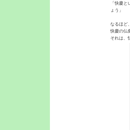
「快慶と
ょう」
なるほど
快慶の仏
それは、