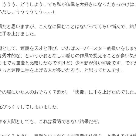
。ううう、どうしよう、でも私が仏像を大好きになったきっかけは
仏だし、うううううう……）
瞬だと思いますが、こんなに悩むことはないってくらい悩んで、結
に手を上げました。
潮として、運慶を天才と呼び、いわばスーパースター的扱いをしま
は秀才的な、というかおとなしい感じの作風で捉えることが多い気
くまでも運慶と比較したらですけど）少々影が薄い印象です。です
きっと運慶に手を上げる人が多いだろう、と思ってたんです。
。
その場にいた人のおそらく７割が、「快慶」に手を上げたのでした
底びっくりしてしまいました。
作る人間としても、これは看過できない結果だぞ。
をつくるときに、慶派といったらまず運慶の仏像を、と考えるのが