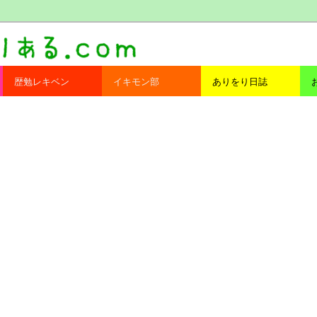
com
歴勉レキベン
イキモン部
ありをり日誌