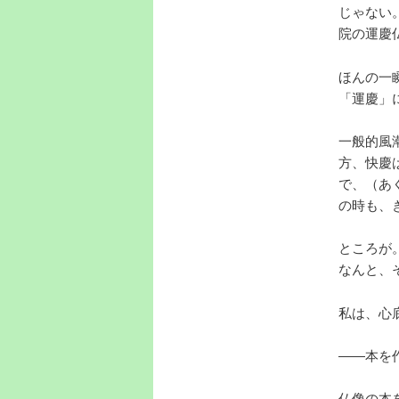
じゃない
院の運慶
ほんの一
「運慶」
一般的風
方、快慶
で、（あ
の時も、
ところが
なんと、
私は、心
――本を
仏像の本