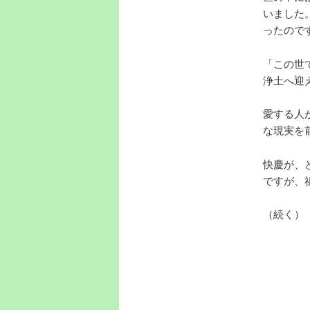
いました
ったので
「この世
浄土へ迎
愛する人
な現実を
快慶が、
ですが、
（続く）