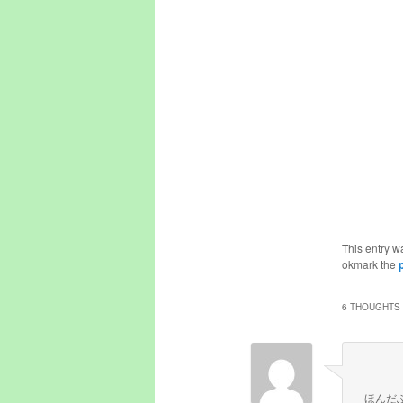
This entry w
okmark the
6 THOUGHTS 
ほんだ