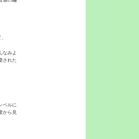
て、
んなみよ
愛された
レベルに
度から見